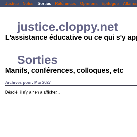
Justice
Notes
Sorties
Références
Opinions
Epilogue
Affaire
justice.cloppy.net
L'assistance éducative ou ce qui s'y a
Sorties
Manifs, conférences, colloques, etc
Archives pour: Mai 2027
Désolé, il n'y a rien à afficher...