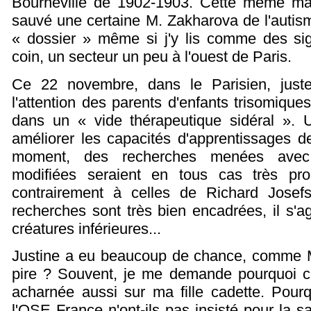
Bourneville de 1902-1903. Cette même magi
sauvé une certaine M. Zakharova de l'autisme
« dossier » même si j'y lis comme des sig
coin, un secteur un peu à l'ouest de Paris.
Ce 22 novembre, dans le Parisien, just
l'attention des parents d'enfants trisomiques
dans un « vide thérapeutique sidéral ». U
améliorer les capacités d'apprentissages d
moment, des recherches menées avec 
modifiées seraient en tous cas très pr
contrairement à celles de Richard Josef
recherches sont très bien encadrées, il s'a
créatures inférieures...
Justine a eu beaucoup de chance, comme M
pire ? Souvent, je me demande pourquoi 
acharnée aussi sur ma fille cadette. Pourq
l'OSE France n'ont-ils pas insisté pour la s