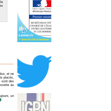
la
eu
lus, et ne
ts placés,
e sont des
ussette au
ujours, un