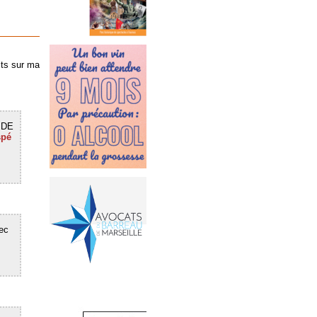
its sur ma
 JDE
spé
vec