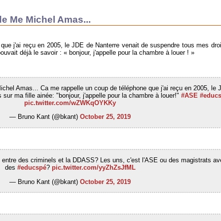
de Me Michel Amas...
que j'ai reçu en 2005, le JDE de Nanterre venait de suspendre tous mes dro
ouvait déjà le savoir : « bonjour, j'appelle pour la chambre à louer ! »
chel Amas... Ca me rappelle un coup de téléphone que j'ai reçu en 2005, le
sur ma fille ainée: "bonjour, j'appelle pour la chambre à louer!"
#ASE
#educ
pic.twitter.com/wZWKqOYKKy
— Bruno Kant (@bkant)
October 25, 2019
ce entre des criminels et la DDASS? Les uns, c'est l'ASE ou des magistrats a
des
#educspé
?
pic.twitter.com/yyZhZsJfML
— Bruno Kant (@bkant)
October 25, 2019