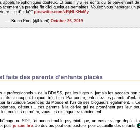
s appels téléphoniques douteux. Et puis il y a les écrits qui te parviennent de 
Le placement va prendre fin d'ici quelques semaines. Voulez vous héberger un p
votre fille d'ici la?"
pic.twitter.com/zRjNLKHxMy
— Bruno Kant (@bkant)
October 26, 2019
t faite des parents d'enfants placés
es « professionnels » de la DDASS, pas les juges ni jamais les avocats non p
ont ils s'occupent toujours très bien. Par contre, enfoncez les parents d'enfan
, par la rubrique Sciences du Monde et l'un de ses blogueurs également. « C
pathes, détenus... ces parents à la dérive qui ne promènent pas leur po
 les couloirs du métro, vous les distinguerez rapidement.
 chômage ou SDF, j'ai aucun trouble psychiatrique, un casier vierge depuis to
et puis
je sais lire
. Je devrais peut-être postuler pour accueillir des enfants