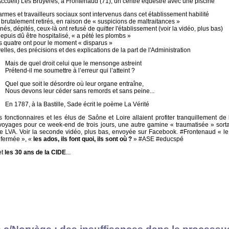
 d'Accueil) Les Bruyères, à Frontenaud (71), un centre équestre avec une piscine
darmes et travailleurs sociaux sont intervenus dans cet établissement habilité
 brutalement retirés, en raison de « suspicions de maltraitances »
s, dépités, ceux-là ont refusé de quitter l'établissement (voir la vidéo, plus bas)
depuis dû être hospitalisé, « a pété les plombs »
es quatre ont pour le moment « disparus »
les, des précisions et des explications de la part de l'Administration
Mais de quel droit celui que le mensonge astreint
Prétend-il me soumettre à l’erreur qui l’atteint ?
Quel que soit le désordre où leur organe entraîne,
Nous devons leur céder sans remords et sans peine...
En 1787, à la Bastille, Sade écrit le poème La Vérité
 fonctionnaires et les élus de Saône et Loire allaient profiter tranquillement de 
oyages pour ce week-end de trois jours, une autre gamine « traumatisée » sorta
e LVA. Voir la seconde vidéo, plus bas, envoyée sur Facebook. #Frontenaud « le
t fermée », «
les ados, ils font quoi, ils sont où ?
» #ASE #educspé
et
les 30 ans de la CIDE
...