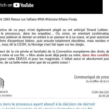
ril 1993 Retour sur l'affaire #INA #Histoire Affaire Finaly
stice de ce pays m'ont également plagié ou ont anticipé Strand Lobben 
 le processus, dans les enquêtes... Ou sinon, en orientant systématiq
our prélever et donner un enfant à un pasteur et à sa soeur, et pour autoriser
nforts d'expertises bidons, puis ensuite totalement obsolètes, mais restées m
 nous dit la CEDH, la Norvège s'est fait taper sur les doigts.
respect de la vie privée et familiale) de la Convention européenne des droits 
e mère et son fils. » Mon ainée avait déjà perdu sa mère,
dans des conditi
pour cette DDASS ni pour les magistrats, il fallait aussi et absolument po
e, de sa belle-mère ainsi que de sa petite soeur !