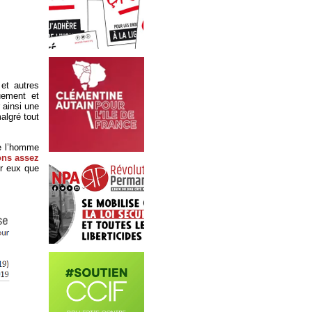
et autres
uement et
 ainsi une
algré tout
de l’homme
ons assez
ur eux que