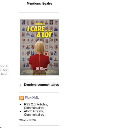
Mentions légales
leurs
it du
 seul
Derniers commentaires
Flux XML
RSS 2.0:
Articles
,
Commentaires
Atom:
Articles
,
Commentaires
What is RSS?