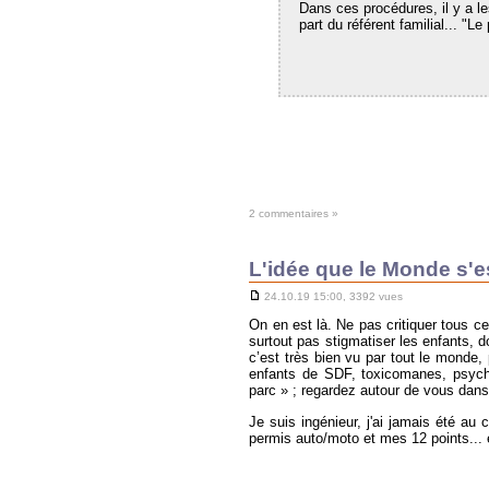
Dans ces procédures, il y a le
part du référent familial... "
2 commentaires »
L'idée que le Monde s'es
24.10.19 15:00, 3392 vues
On en est là. Ne pas critiquer tous c
surtout pas stigmatiser les enfants, d
c’est très bien vu par tout le monde
enfants de SDF, toxicomanes, psycho
parc » ; regardez autour de vous dans
Je suis ingénieur, j'ai jamais été au
permis auto/moto et mes 12 points... 