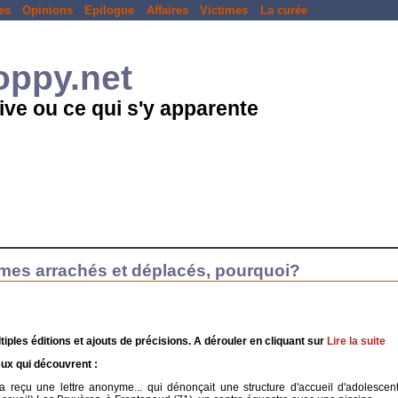
es
Opinions
Epilogue
Affaires
Victimes
La curée
loppy.net
ive ou ce qui s'y apparente
mes arrachés et déplacés, pourquoi?
tiples éditions et ajouts de précisions. A dérouler en cliquant sur
Lire la suite
eux qui découvrent :
on a reçu une lettre anonyme... qui dénonçait une structure d'accueil d'adolescen