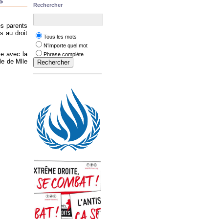
s
Rechercher
es parents
s au droit
Tous les mots
N'importe quel mot
me avec la
Phrase complète
le de Mlle