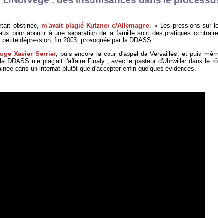
 c/Norvège : des insuffisances dans le processu
tait obstinée,
m'avait plagié Kutzner c/Allemagne
. « Les pressions sur l
ux pour aboutir à une séparation de la famille sont des pratiques contraire
 petite dépression, fin 2003, provoquée par la DDASS...
juge Xavier Serrier
, puis encore la cour d'appel de Versailles, et puis mê
la DDASS me plagiait l'affaire Finaly ; avec le pasteur d'Uhrwiller dans le rô
 ainée dans un internat plutôt que d'accepter enfin quelques évidences.