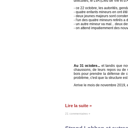
difficultés, le LVA (Lieu de Vie et
- ce 22 octobre, les autorités, gen
- quatre enfants mineurs en ont été
- deux jeunes majeurs sont consterné
- l'un des quatre mineurs retirés a 
- un autre mineur va mal... deux d
- on attend impatiemment des nouvel
Au 31 octobre...
et tandis que nos
chaussons, de leurs repos ou de v
bois pour prendre la défense de c
problème, c'est que la structure es
Arrive le mois de novembre 2019, 
Lire la suite »
21 commentaires »