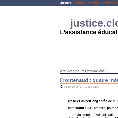
Justice
Notes
Sorties
Référenc
justice.c
L'assistance éducat
Archives pour: Octobre 2019
Frontenaud : quatre mô
30.10.19 00:31, 13884 vues
Un billet un peu long après de mul
Bref statut au 31 octobre, pour c
- en juin dernier, l'Administrati