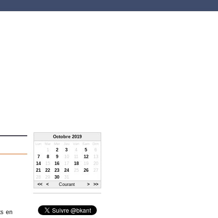
Octobre 2019
Lun
Mar
Mer
Jeu
Ven
Sam
Dim
1
2
3
4
5
6
7
8
9
10
11
12
13
14
15
16
17
18
19
20
21
22
23
24
25
26
27
28
29
30
31
<<
<
Courant
>
>>
ts en