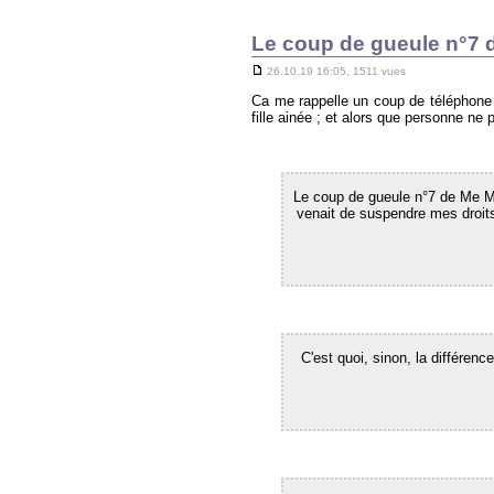
Le coup de gueule n°7 
26.10.19 16:05, 1511 vues
Ca me rappelle un coup de téléphone 
fille ainée ; et alors que personne ne p
Le coup de gueule n°7 de Me Mi
venait de suspendre mes droits 
C'est quoi, sinon, la différen