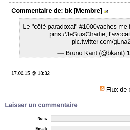
Commentaire
de: bk [Membre]
Le "côté paradoxal"
#1000vaches
me f
pins
#JeSuisCharlie
, l'avoca
pic.twitter.com/gLn
— Bruno Kant (@bkant)
1
17.06.15 @ 18:32
Flux de 
Laisser un commentaire
Nom:
Email: