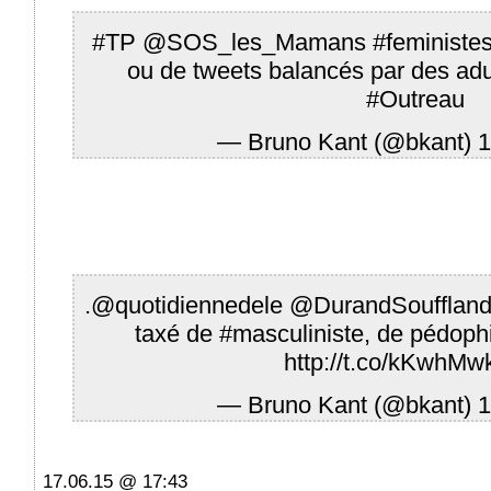
#TP
@SOS_les_Mamans
#feministe
ou de tweets balancés par des adu
#Outreau
— Bruno Kant (@bkant)
1
.
@quotidiennedele
@DurandSoufflan
taxé de
#masculiniste
, de pédophi
http://t.co/kKwhM
— Bruno Kant (@bkant)
1
17.06.15 @ 17:43