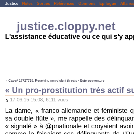
Justice
Notes
Sorties
Références
Opinions
Epilogue
Affaire
justice.cloppy.net
L'assistance éducative ou ce qui s'y a
« Case# 17727718: Receiving non-violent threats - Euterpeaventure
« Un pro-prostitution très actif s
17.06.15 15:08, 6111 vues
La dame, « franco-allemande et féministe q
sa double flûte », me rappelle des délinqua
« signalé » à @pnationale et croyaient avoir
comme le faisaient ces délinquants de #P