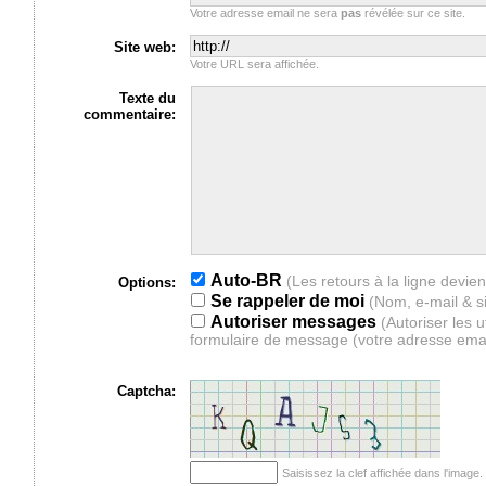
Votre adresse email ne sera
pas
révélée sur ce site.
Site web:
Votre URL sera affichée.
Texte du
commentaire:
Auto-BR
Options:
Se rappeler de moi
(Nom, e-mail & s
Autoriser messages
(Autoriser les 
formulaire de message (votre adresse ema
Captcha:
Saisissez la clef affichée dans l'imag