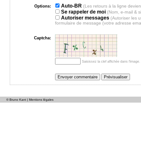
Auto-BR
Options:
Se rappeler de moi
(Nom, e-mail & s
Autoriser messages
(Autoriser les 
formulaire de message (votre adresse ema
Captcha:
Saisissez la clef affichée dans l'imag
© Bruno Kant |
Mentions légales