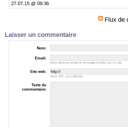
27.07.15 @ 09:36
Flux de 
Laisser un commentaire
Nom:
Email:
Votre adresse email ne sera
pas
révélée sur ce site.
Site web:
Votre URL sera affichée.
Texte du
commentaire: