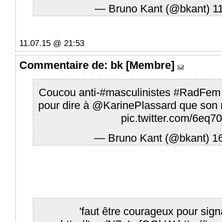
— Bruno Kant (@bkant)
11
11.07.15 @ 21:53
Commentaire
de: bk [Membre]
Coucou anti-
#masculinistes
#RadFem
pour dire à
@KarinePlassard
que son 
pic.twitter.com/6eq
— Bruno Kant (@bkant)
16
'faut être courageux pour sign