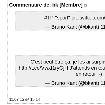
Commentaire
de: bk [Membre]
#TP
"sport"
pic.twitter.co
— Bruno Kant (@bkant)
11
C'est peut être ça, je les ai surpri
http://t.co/VwxI1ryGjH
J'attends en tous
en retour :-)
— Bruno Kant (@bkant)
11
11.07.15 @ 15:14