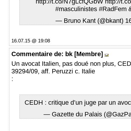
http://t.co/N7gLcfQGbW
http://t
#masculinistes
#RadFem
— Bruno Kant (@bkant)
16
16.07.15 @ 19:08
Commentaire
de: bk [Membre]
Un avocat Italien, pas doué non plus, CED
39294/09, aff. Peruzzi c. Italie
:
CEDH : critique d’un juge par un avo
— Gazette du Palais (@GazPa