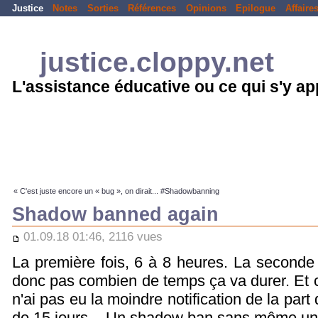
Justice
Notes
Sorties
Références
Opinions
Epilogue
Affaire
justice.cloppy.net
L'assistance éducative ou ce qui s'y a
« C'est juste encore un « bug », on dirait... #Shadowbanning
Shadow banned again
01.09.18 01:46, 2116 vues
La première fois, 6 à 8 heures. La seconde fo
donc pas combien de temps ça va durer. Et 
n'ai pas eu la moindre notification de la par
de 15 jours... Un shadow ban sans même un 