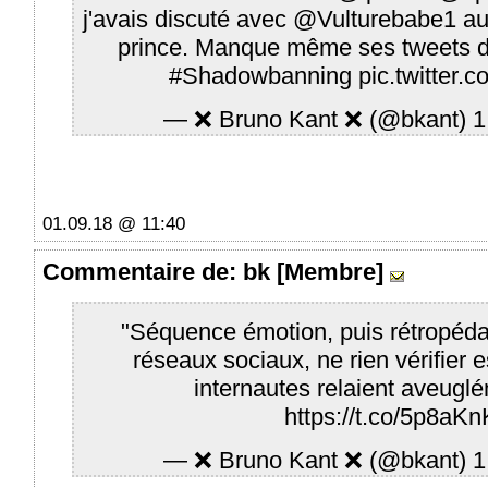
j'avais discuté avec
@Vulturebabe1
au 
prince. Manque même ses tweets dan
#Shadowbanning
pic.twitter
— ❌ Bruno Kant ❌ (@bkant)
1
01.09.18 @ 11:40
Commentaire
de: bk [Membre]
"Séquence émotion, puis rétropéd
réseaux sociaux, ne rien vérifier 
internautes relaient aveuglé
https://t.co/5p8aK
— ❌ Bruno Kant ❌ (@bkant)
1