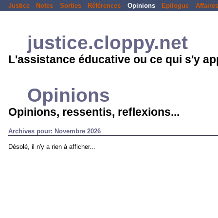
Justice
Notes
Sorties
Références
Opinions
Epilogue
Affaire
justice.cloppy.net
L'assistance éducative ou ce qui s'y a
Opinions
Opinions, ressentis, reflexions...
Archives pour: Novembre 2026
Désolé, il n'y a rien à afficher...