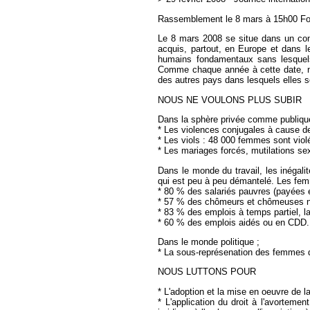
Rassemblement le 8 mars à 15h00 Font
Le 8 mars 2008 se situe dans un cont
acquis, partout, en Europe et dans l
humains fondamentaux sans lesquels
Comme chaque année à cette date, nou
des autres pays dans lesquels elles s
NOUS NE VOULONS PLUS SUBIR
Dans la sphère privée comme publiqu
* Les violences conjugales à cause de
* Les viols : 48 000 femmes sont vio
* Les mariages forcés, mutilations se
Dans le monde du travail, les inégali
qui est peu à peu démantelé. Les fem
* 80 % des salariés pauvres (payées
* 57 % des chômeurs et chômeuses no
* 83 % des emplois à temps partiel, la
* 60 % des emplois aidés ou en CDD.
Dans le monde politique ;
* La sous-représenation des femmes dan
NOUS LUTTONS POUR
* L'adoption et la mise en oeuvre de l
* L'application du droit à l'avortemen