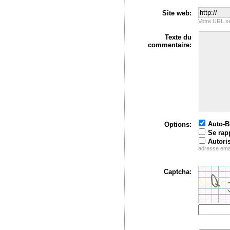
Site web:
Votre URL se
Texte du
commentaire:
Auto-
Options:
Se rap
Autori
adresse ema
Captcha: