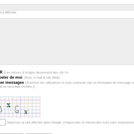
ra affichée.
BR
(Les retours à la ligne deviennent des <br />)
peler de moi
(Nom, e-mail & site Web)
ser messages
(Autoriser les utilisateurs à vous contacter par un formulaire de message (
il ne sera
not
révélée.))
Saisissez la clef affichée dans l'image. (majuscules et minuscules sont sans importance