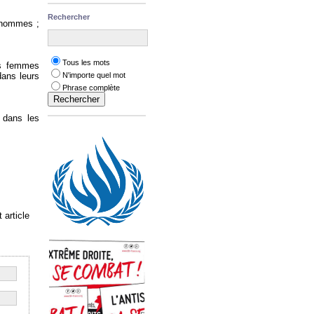
Rechercher
s hommes ;
Tous les mots
es femmes
dans leurs
N'importe quel mot
Phrase complète
 dans les
 article