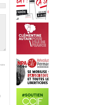
votre
)