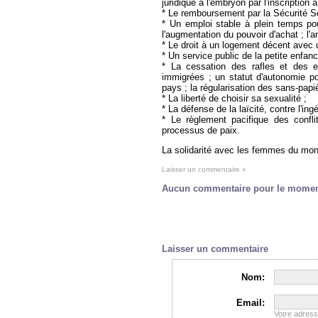
juridique à l'embryon par l'inscription
* Le remboursement par la Sécurité S
* Un emploi stable à plein temps pou
l'augmentation du pouvoir d'achat ; l'a
* Le droit à un logement décent avec un
* Un service public de la petite enfan
* La cessation des rafles et des 
immigrées ; un statut d'autonomie p
pays ; la régularisation des sans-papi
* La liberté de choisir sa sexualité ;
* La défense de la laïcité, contre l'ing
* Le règlement pacifique des confl
processus de paix.
La solidarité avec les femmes du mond
Laisser un commentaire »
Aucun commentaire pour le mome
Laisser un commentaire
Nom:
Email:
Votre adres