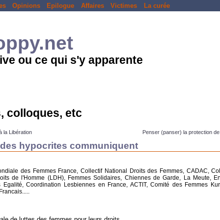
es
Opinions
Epilogue
Affaires
Victimes
La curée
loppy.net
ive ou ce qui s'y apparente
, colloques, etc
 la Libération
Penser (panser) la protection de
, des hypocrites communiquent
ondiale des Femmes France, Collectif National Droits des Femmes, CADAC, Coll
 droits de l'Homme (LDH), Femmes Solidaires, Chiennes de Garde, La Meute, E
s Egalité, Coordination Lesbiennes en France, ACTIT, Comité des Femmes Ku
rancais.....
nale de luttes des femmes pour leurs droits