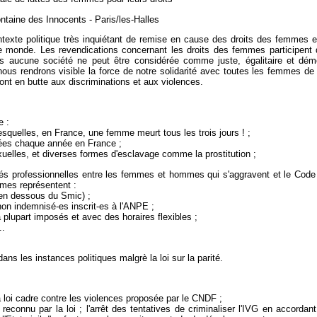
aine des Innocents - Paris/les-Halles
exte politique très inquiétant de remise en cause des droits des femmes e
e monde. Les revendications concernant les droits des femmes participent 
 aucune société ne peut être considérée comme juste, égalitaire et démo
s rendrons visible la force de notre solidarité avec toutes les femmes de
ont en butte aux discriminations et aux violences.
e :
squelles, en France, une femme meurt tous les trois jours ! ;
lées chaque année en France ;
xuelles, et diverses formes d'esclavage comme la prostitution ;
tés professionnelles entre les femmes et hommes qui s'aggravent et le Code 
mes représentent :
 en dessous du Smic) ;
n indemnisé-es inscrit-es à l'ANPE ;
 plupart imposés et avec des horaires flexibles ;
..
s les instances politiques malgrè la loi sur la parité.
a loi cadre contre les violences proposée par le CNDF ;
t reconnu par la loi ; l'arrêt des tentatives de criminaliser l'IVG en accordant