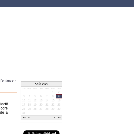
 l'enfance »
Août 2026
Lun
Mar
Mer
Jeu
Ven
Sam
Dim
1
2
3
4
5
6
7
8
9
10
11
12
13
14
15
16
ectif
17
18
19
20
21
22
23
ncore
24
25
26
27
28
29
30
rde a
31
<<
<
>
>>