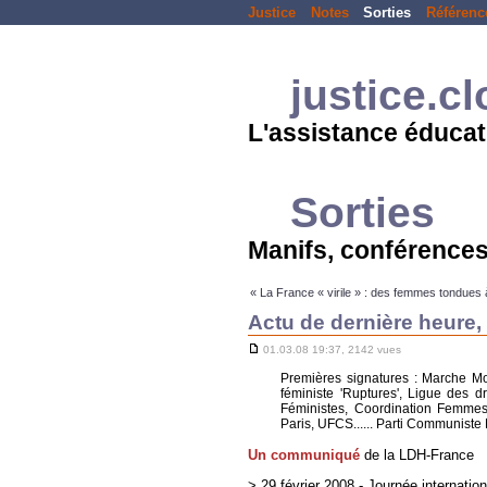
Justice
Notes
Sorties
Référenc
justice.c
L'assistance éducat
Sorties
Manifs, conférences
« La France « virile » : des femmes tondues à
Actu de dernière heure
01.03.08 19:37, 2142 vues
Premières signatures : Marche M
féministe 'Ruptures', Ligue des
Féministes, Coordination Femme
Paris, UFCS...... Parti Communiste F
Un communiqué
de la LDH-France
> 29 février 2008 - Journée internatio