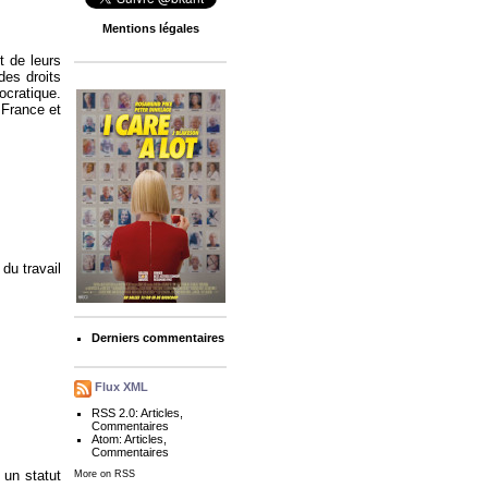
Mentions légales
t de leurs
des droits
cratique.
 France et
du travail
Derniers commentaires
Flux XML
RSS 2.0:
Articles
,
Commentaires
Atom:
Articles
,
Commentaires
 un statut
More on RSS