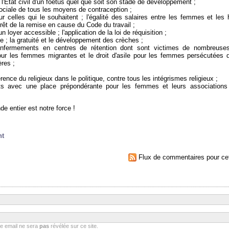
 à l'Etat civil d'un foetus quel que soit son stade de développement ;
ociale de tous les moyens de contraception ;
r celles qui le souhaitent ; l'égalité des salaires entre les femmes et le
rrêt de la remise en cause du Code du travail ;
 loyer accessible ; l'application de la loi de réquisition ;
ce ; la gratuité et le développement des crèches ;
enfermements en centres de rétention dont sont victimes de nombreus
our les femmes migrantes et le droit d'asile pour les femmes persécutées 
ères ;
érence du religieux dans le politique, contre tous les intégrismes religieux ;
its avec une place prépondérante pour les femmes et leurs associations
e entier est notre force !
nt
Flux de commentaires pour cet
se email ne sera
pas
révélée sur ce site.