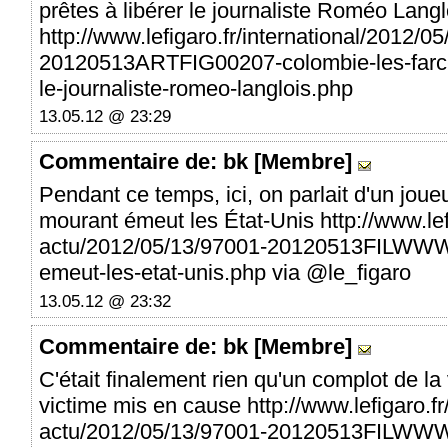
prêtes à libérer le journaliste Roméo Langl
http://www.lefigaro.fr/international/2012/0
20120513ARTFIG00207-colombie-les-farc-se
le-journaliste-romeo-langlois.php
13.05.12 @ 23:29
Commentaire
de: bk [Membre]
Pendant ce temps, ici, on parlait d'un joue
mourant émeut les État-Unis http://www.lefi
actu/2012/05/13/97001-20120513FILWWW
emeut-les-etat-unis.php via @le_figaro
13.05.12 @ 23:32
Commentaire
de: bk [Membre]
C'était finalement rien qu'un complot de la 
victime mis en cause http://www.lefigaro.fr/
actu/2012/05/13/97001-20120513FILWWW0