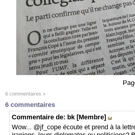
Pag
6 commentaires »
6 commentaires
Commentaire
de: bk [Membre]
Wow... @jf_cope écoute et prend à la lettr
iraniens, leurs diplomates ou politiciens? B