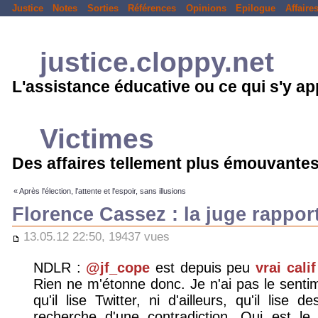
Justice
Notes
Sorties
Références
Opinions
Epilogue
Affaire
justice.cloppy.net
L'assistance éducative ou ce qui s'y a
Victimes
Des affaires tellement plus émouvantes
« Après l'élection, l'attente et l'espoir, sans illusions
Florence Cassez : la juge rappor
13.05.12 22:50, 19437 vues
NDLR :
@jf_cope
est depuis peu
vrai cali
Rien ne m'étonne donc. Je n'ai pas le sentim
qu'il lise Twitter, ni d'ailleurs, qu'il lise 
recherche d'une contradiction. Qui est le