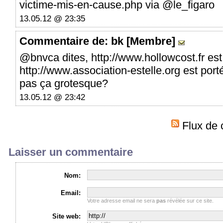
victime-mis-en-cause.php via @le_figaro
13.05.12 @ 23:35
Commentaire
de: bk [Membre]
@bnvca dites, http://www.hollowcost.fr est
http://www.association-estelle.org est por
pas ça grotesque?
13.05.12 @ 23:42
Flux de 
Laisser un commentaire
Nom:
Email:
Votre adresse email ne sera
pas
révélée sur ce site.
Site web: