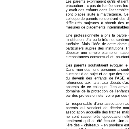
Les parents exprimaient qu’ils étaient
précaution : « pas de fumée sans feu »
y avait des enfants dans l’assemblée.
sont placés suite à maltraitance. Ce 
colloque de parents rencontrant des dif
difficultés majeures à obtenir des 
mesures de placements interminables
Une professionnelle a pris la parole 
l’institution. J’ai eu le très net sent
tutélaire. Mais l’idée de cette dame 
particuliers auprès des institutions. 
déposer une simple plainte en raiso
circonstances consensuel et, pourtant
Des parents souhaitaient évoquer le 
Dans mon dos, une personne a soute
succinct à ce sujet et ce que des soc
du devenir des enfants de l’ASE es
références aux faits, aux débats d'ac
absents de ce colloque. J’en arrive
domaine de la protection de l’enfance
par des professionnels, voire par de
Un responsable d’une association acc
parents qui venaient de décrire no
association accueille des fratries mai
ne sont rassemblés qu’occasionnel
sentiment qu’il ait été écouté. Une au
l’ère des « châteaux » en province est