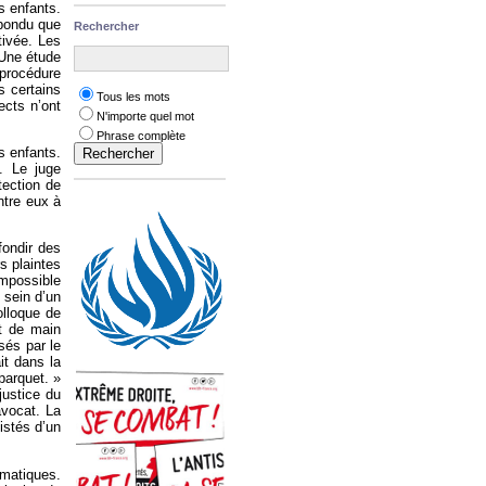
s enfants.
épondu que
Rechercher
tivée. Les
 Une étude
 procédure
s certains
Tous les mots
ects n’ont
N'importe quel mot
Phrase complète
s enfants.
. Le juge
tection de
ntre eux à
fondir des
s plaintes
impossible
 sein d’un
olloque de
et de main
sés par le
ait dans la
 parquet. »
justice du
avocat. La
istés d’un
amatiques.