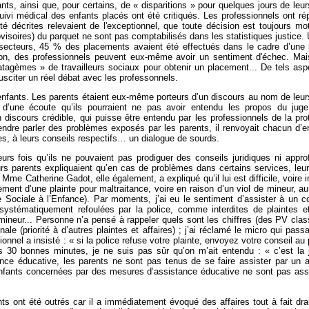
nts, ainsi que, pour certains, de « disparitions » pour quelques jours de leur
suivi médical des enfants placés ont été critiqués. Les professionnels ont r
té décrites relevaient de l'exceptionnel, que toute décision est toujours mo
oires) du parquet ne sont pas comptabilisés dans les statistiques justice.
 secteurs, 45 % des placements avaient été effectués dans le cadre d’une
ion, des professionnels peuvent eux-même avoir un sentiment d'échec. Mai
atagèmes » de travailleurs sociaux pour obtenir un placement... De tels asp
usciter un réel débat avec les professonnels.
enfants. Les parents étaient eux-même porteurs d’un discours au nom de leur
d’une écoute qu’ils pourraient ne pas avoir entendu les propos du juge
discours crédible, qui puisse être entendu par les professionnels de la pro
endre parler des problèmes exposés par les parents, il renvoyait chacun d’e
ères, à leurs conseils respectifs… un dialogue de sourds.
urs fois qu’ils ne pouvaient pas prodiguer des conseils juridiques ni appro
eurs parents expliquaient qu’en cas de problèmes dans certains services, leur
me Catherine Gadot, elle également, a expliqué qu’il lui est difficile, voire 
itement d’une plainte pour maltraitance, voire en raison d’un viol de mineur, au
 Sociale à l’Enfance). Par moments, j’ai eu le sentiment d’assister à un c
e systématiquement refoulées par la police, comme interdites de plaintes 
mineur... Personne n’a pensé à rappeler quels sont les chiffres (des PV clas
ale (priorité à d’autres plaintes et affaires) ; j’ai réclamé le micro qui pass
ionnel a insisté : « si la police refuse votre plainte, envoyez votre conseil au
uis 30 bonnes minutes, je ne suis pas sûr qu’on m’ait entendu : « c’est la 
ance éducative, les parents ne sont pas tenus de se faire assister par un 
enfants concernées par des mesures d’assistance éducative ne sont pas ass
rents ont été outrés car il a immédiatement évoqué des affaires tout à fait dr