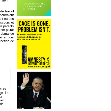
maient.
de travail
pourraient
ant eu des
iscours et
de parents
ent plutôt
la demande
il et pour
tection de
eurs
ge. Le
la
ait
rds.