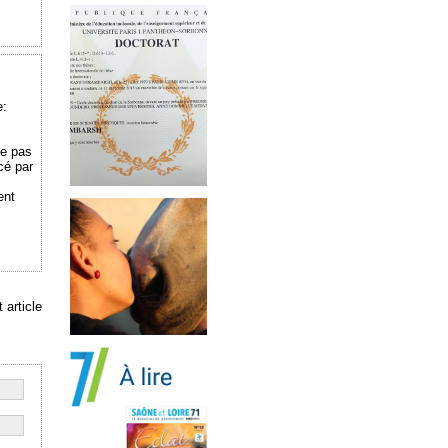
e:
me pas
cé par
ent
 article