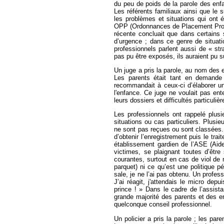
du peu de poids de la parole des enfa
Les référents familiaux ainsi que le 
les problèmes et situations qui ont é
OPP (Ordonnances de Placement Provis
récente concluait que dans certains
d’urgence ; dans ce genre de situat
professionnels parlent aussi de « str
pas pu être exposés, ils auraient pu s
Un juge a pris la parole, au nom des 
Les parents était tant en demande 
recommandait à ceux-ci d’élaborer un 
l'enfance. Ce juge ne voulait pas ent
leurs dossiers et difficultés particuli
Les professionnels ont rappelé plusie
situations ou cas particuliers. Plusi
ne sont pas reçues ou sont classées. M
d’obtenir l’enregistrement puis le tra
établissement gardien de l’ASE (Aide
victimes, se plaignant toutes d’êtr
courantes, surtout en cas de viol de 
parquet) ni ce qu’est une politique pén
sale, je ne l’ai pas obtenu. Un profess
J’ai réagit, j'attendais le micro dep
prince ! » Dans le cadre de l’assist
grande majorité des parents et des 
quelconque conseil professionnel.
Un policier a pris la parole ; les pa