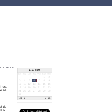
 procureur »
Août 2026
Lun
Mar
Mer
Jeu
Ven
Sam
Dim
1
2
3
4
5
6
7
8
9
10
11
12
13
14
15
16
l est
17
18
19
20
21
22
23
le ne
24
25
26
27
28
29
30
31
<<
<
>
>>
et de
ère ou