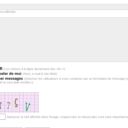
ra affichée.
BR
(Les retours à la ligne deviennent des <br />)
peler de moi
(Nom, e-mail & site Web)
ser messages
(Autoriser les utilisateurs à vous contacter par un formulaire de message (
il ne sera
not
révélée.))
Saisissez la clef affichée dans l'image. (majuscules et minuscules sont sans importance