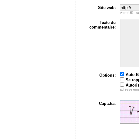
Site web:
Votre URL se
Texte du
commentaire:
Auto-
Options:
Se rap
Autori
adresse ema
Captcha: