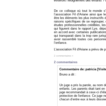
éviteront l’éloignement des enfants ?
De ce colloque où tout le monde s'e
l’association Fil d’Ariane ainsi que 
être les éléments les plus instructifs
raisons spécifiques de se regrouper,
études professionnelles crédibles, le
qui figurent dans le rapport Lye, dé
en accord avec certaines publicatio
qui transparait dans la trop rare jur
avoir rassemblé toutes ces personne
l’enfance.
L'association Fil d'Ariane a prévu de p
2 commentaires »
2 commentaires
Commentaire
de: patricia [Visit
Bruno a dit :
Un juge a pris la parole, au nom 
enfants. Les parents était tant en
juge recommandait à ceux-ci d’élab
protection de l'enfance. Ce juge n
chacun d’entre eux à leurs dossier