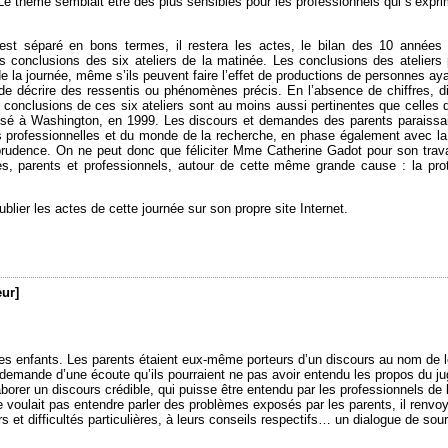
 Le thème semblait être des plus sensibles pour les professionnels qui s’expri
st séparé en bons termes, il restera les actes, le bilan des 10 années 
les conclusions des six ateliers de la matinée. Les conclusions des ateliers 
 de la journée, même s’ils peuvent faire l’effet de productions de personnes ay
 de décrire des ressentis ou phénomènes précis. En l’absence de chiffres, d
s conclusions de ces six ateliers sont au moins aussi pertinentes que celles 
posé à Washington, en 1999. Les discours et demandes des parents paraissai
ns professionnelles et du monde de la recherche, en phase également avec 
isprudence. On ne peut donc que féliciter Mme Catherine Gadot pour son trava
s, parents et professionnels, autour de cette même grande cause : la pro
ublier les actes de cette journée sur son propre site Internet.
eur]
des enfants. Les parents étaient eux-même porteurs d’un discours au nom de l
 demande d’une écoute qu’ils pourraient ne pas avoir entendu les propos du ju
orer un discours crédible, qui puisse être entendu par les professionnels de 
e voulait pas entendre parler des problèmes exposés par les parents, il renvoy
s et difficultés particulières, à leurs conseils respectifs… un dialogue de sou