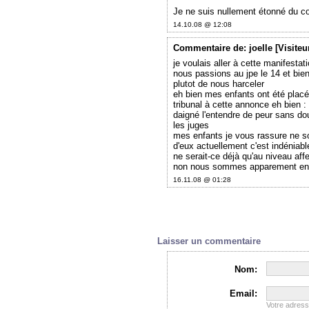
Je ne suis nullement étonné du c
14.10.08 @ 12:08
Commentaire
de: joelle [Visiteu
je voulais aller à cette manifestat
nous passions au jpe le 14 et bien 
plutot de nous harceler
eh bien mes enfants ont été placé
tribunal à cette annonce eh bien :
daigné l'entendre de peur sans dou
les juges
mes enfants je vous rassure ne son
d'eux actuellement c'est indéniabl
ne serait-ce déjà qu'au niveau affe
non nous sommes apparement en dé
16.11.08 @ 01:28
Laisser un commentaire
Nom:
Email:
Votre adres