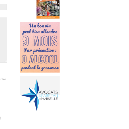
votre
)