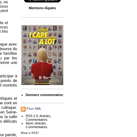
s, ne
 ceux
Mentions légales
 peut
le et
ances
 très
loque avec
 bourse du
e familles
u par les
xprimé une
rticiper à
 points de
nt montrés
Derniers commentaires
ritiques et
ne sont en
 colloque.
Flux XML
 en Seine-
RSS 2.0:
Articles
,
s la salle
Commentaires
s délicats
Atom:
Articles
,
Commentaires
What is RSS?
ur parole,