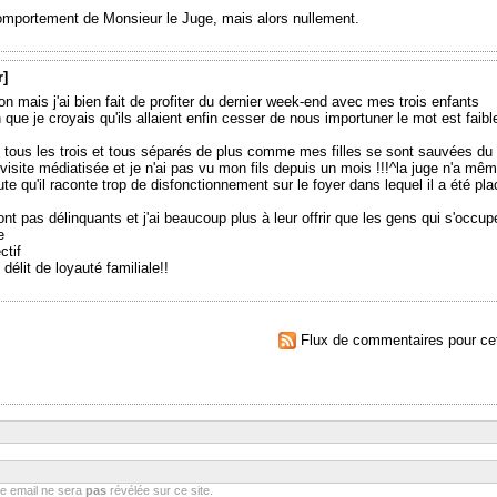
omportement de Monsieur le Juge, mais alors nullement.
r]
ion mais j'ai bien fait de profiter du dernier week-end avec mes trois enfants
que je croyais qu'ils allaient enfin cesser de nous importuner le mot est faibl
 tous les trois et tous séparés de plus comme mes filles se sont sauvées du
 visite médiatisée et je n'ai pas vu mon fils depuis un mois !!!^la juge n'a mê
te qu'il raconte trop de disfonctionnement sur le foyer dans lequel il a été pla
t pas délinquants et j'ai beaucoup plus à leur offrir que les gens qui s'occup
e
ctif
lit de loyauté familiale!!
Flux de commentaires pour cet
se email ne sera
pas
révélée sur ce site.