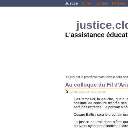
Justice
Notes
Sorties
Référenc
justice.c
L'assistance éducat
« Quel est le problème avec l'article paru da
Au colloque du Fil d'Ar
13.10.08 20:19, 3122 vues
Ces temps-ci, la gauche, quelques
possible de conclure d'après des i
sera pas extradée. Le pouvoir a céd
Cesare Battisti sera le prochain gra
La justice pourrait donc n’être qu
pouvoirs ayant pour finalité de fai