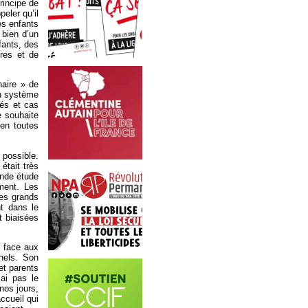
rincipe de
eler qu’il
es enfants
 bien d’un
nfants, des
ures et de
naire » de
 un système
tés et cas
e souhaite
 en toutes
 possible.
tait très
ande étude
ment. Les
les grands
nt dans le
t biaisées
é face aux
nels. Son
et parents
ai pas le
nos jours,
ccueil qui