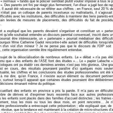
 « normaux » tandis que le policier semblait plutôt vouloir imposer à tous le p
. Des parents ont fini par réagir plus fermement, l'un d'eux a jugé bon de rapp
 Il aurait été nécessaire de se référer aux chiffres : en France, seul 20 % d
n’était pas un colloque de parents incestueux ou maltraitants, il s’agissait
ficultés avec les institutions, des difficultés à maintenir des liens parents-e
main levées de mesures de placements, des difficultés du fait de procéd
.
et a expliqué que les parents devaient s'organiser et constituer un « parte
iment qu’elle souhaitait entendre un discours parental consensuel, inscrit dans
pourrait être intéressante, un « partenaire » pourrait médiatiser des difficul
Pourquoi Mme Catherine Gadot rencontre-t-elle autant de difficultés lorsqu’ell
n d'un viol d'un mineur ? Je ne pense pas que le discours de l'OIP soit
, cette organisation semble être régulièrement entendue.
sujet de la désocialisation de nombreux enfants. Le « débat » n’a pas été
nu que « des enfants de l’ASE font des études »… Le « papier Labache » é
iologues ont pu établir ces dernières années n’est pas très glorieux. Une gr
t en cours, des résultats pourraient paraître d’ici quelques mois seule
tualité, les chiffres et les conclusions des études professionnelles ont été 
 à me dire, qu’en France, il n’existe aucun élément ou document pertine
, surtout lorsqu’il apparait que certaines études pourraient être délibérémen
s décisions émanant même du politique.
ueillant des enfants en province a pris la parole. Il m’a paru en difficult
mbre de dérives et d’exprimer leurs ressentis face aux autres profession
s les enfants sont placés dans des familles d’accueil distinctes ; les fratries 
lement, tous les mois ou tous les deux mois, en point rencontre… Je n’
tre professionnelle a entrecoupé cette présentation ; elle expliquait que, de 
 révolue, que la tendance est maintenant à la création de micro-structures d’a