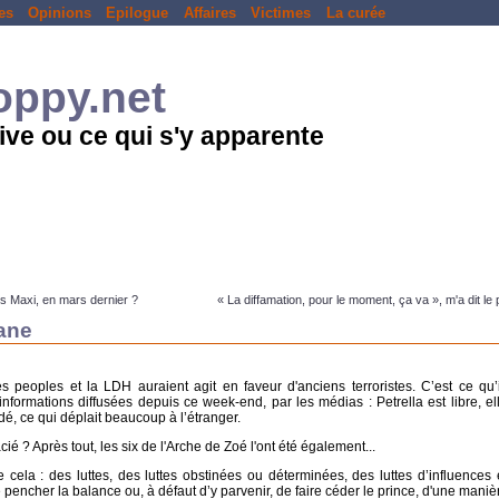
es
Opinions
Epilogue
Affaires
Victimes
La curée
loppy.net
ive ou ce qui s'y apparente
ns Maxi, en mars dernier ?
« La diffamation, pour le moment, ça va », m'a dit le
iane
 peoples et la LDH auraient agit en faveur d'anciens terroristes. C’est ce qu’i
nformations diffusées depuis ce week-end, par les médias : Petrella est libre, el
é, ce qui déplait beaucoup à l’étranger.
cié ? Après tout, les six de l'Arche de Zoé l'ont été également...
e cela : des luttes, des luttes obstinées ou déterminées, des luttes d’influences 
re pencher la balance ou, à défaut d’y parvenir, de faire céder le prince, d'une mani