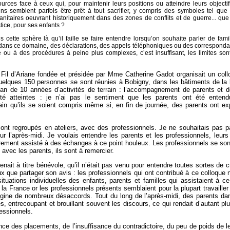
sources face à ceux qui, pour maintenir leurs positions ou atteindre leurs objectif
 semblent parfois être prêt à tout sacrifier, y compris des symboles tel que
anitaires oeuvrant historiquement dans des zones de conflits et de guerre... que
stice, pour ses enfants ?
s cette sphère là qu’il faille se faire entendre lorsqu’on souhaite parler de famil
i dans ce domaine, des déclarations, des appels téléphoniques ou des correspond
e ou à des procédures à peine plus complexes, c’est insuffisant, les limites sont
n Fil d’Ariane fondée et présidée par Mme Catherine Gadot organisait un col
uelques 150 personnes se sont réunies à Bobigny, dans les bâtiments de la
bilan de 10 années d’activités de terrain : l’accompagnement de parents et d
été atteintes : je n’ai pas le sentiment que les parents ont été entend
tain qu’ils se soient compris même si, en fin de journée, des parents ont e
ont regroupés en ateliers, avec des professionnels. Je ne souhaitais pas pa
our l’après-midi. Je voulais entendre les parents et les professionnels, leurs
rarement assisté à des échanges à ce point houleux. Les professionnels se so
 avec les parents, ils sont à remercier.
enait à titre bénévole, qu’il n’était pas venu pour entendre toutes sortes de c
ux que partager son avis : les professionnels qui ont contribué à ce colloque 
tuations individuelles des enfants, parents et familles qui assistaient à ce
e la France or les professionnels présents semblaient pour la plupart travailler
rigine de nombreux désaccords. Tout du long de l’après-midi, des parents dan
, entrecoupant et brouillant souvent les discours, ce qui rendait d’autant plu
essionnels.
nce des placements, de l’insuffisance du contradictoire, du peu de poids de le