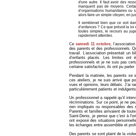
d'une autre. Il faut avoir des res
manquent pas de moyens. Certains
d’organisations humanitaires ou s
alors faire un simple citoyen, en ju
Il semblerait bien que ce soit dan
d’enfances ? Ce que prévoit la lo
toutes simples, le recours au jug
rapidement atteintes.
Ce
samedi 11 octobre
, l’associatio
des parents et des professionnels. Q
travail. L’association présentait un 
d’enfants placés. Les limites ont 
professionnels et je ne suis pas cer
certaine satisfaction, ils ont pu parler.
Pendant la matinée, les parents se s
ces ateliers, je ne suis arrivé que p
vues et opinions, leurs débats. J’ai 
particulièrement patients et indulgents
Un professionnel a rappelé qu’il interv
récriminations. Sur ce point, je ne pe
rien impliqués ou responsables des si
Parents et familles arrivaient de tout
Saint-Denis, je pense que c’est à l'o
ont exposé des situations personnelles
les échanges entre assemblée et prof
Des parents se sont plaint de la viole