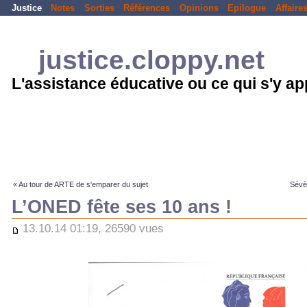
Justice
Notes
Sorties
Références
Opinions
Epilogue
Affaire
justice.cloppy.net
L'assistance éducative ou ce qui s'y a
« Au tour de ARTE de s'emparer du sujet
Sévèr
L’ONED fête ses 10 ans !
13.10.14 01:19, 26590 vues