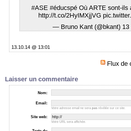
#ASE
#éducspé
Où ARTE sont-ils a
http://t.co/2HyIMXjjVG
pic.twitt
— Bruno Kant (@bkant)
13
13.10.14 @ 13:01
Flux de 
Laisser un commentaire
Nom:
Email:
Votre adresse email ne sera
pas
révélée sur ce site.
Site web:
Votre URL sera affichée.
Texte du