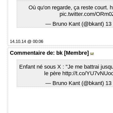
Où qu'on regarde, ça reste court.
h
pic.twitter.com/ORm
— Bruno Kant (@bkant)
13
14.10.14 @ 00:06
Commentaire
de: bk [Membre]
Enfant né sous X : "Je me battrai jusqu’
le père
http://t.co/YU7vNU
— Bruno Kant (@bkant)
13