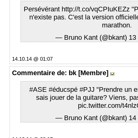
Persévérant
http://t.co/vqCPIuKEZz
"P
n'existe pas. C'est la version officiel
marathon.
— Bruno Kant (@bkant)
13
14.10.14 @ 01:07
Commentaire
de: bk [Membre]
#ASE
#éducspé
#PJJ
"Prendre un en
sais jouer de la guitare? Viens, 
pic.twitter.com/t4nl
— Bruno Kant (@bkant)
14