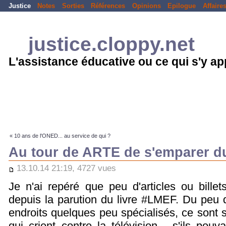
Justice
Notes
Sorties
Références
Opinions
Epilogue
Affaire
justice.cloppy.net
L'assistance éducative ou ce qui s'y a
« 10 ans de l'ONED... au service de qui ?
Au tour de ARTE de s'emparer du
13.10.14 21:19, 4727 vues
Je n'ai repéré que peu d'articles ou bille
depuis la parution du livre #LMEF. Du peu qu
endroits quelques peu spécialisés, ce sont s
qui crient contre la télévision - s'ils pouva