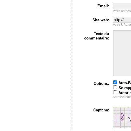
Email:
Votre adres
Site web:
Votre URL se
Texte du
commentaire:
Auto-
Options:
Se rap
Autori
adresse ema
Captcha: