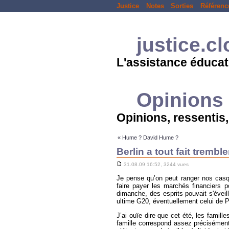
Justice
Notes
Sorties
Référenc
justice.c
L'assistance éducat
Opinions
Opinions, ressentis, 
« Hume ? David Hume ?
Berlin a tout fait tremble
31.08.09 16:52, 3244 vues
Je pense qu’on peut ranger nos casque
faire payer les marchés financiers 
dimanche, des esprits pouvait s'évei
ultime G20, éventuellement celui de P
J’ai ouïe dire que cet été, les famil
famille correspond assez précisément 