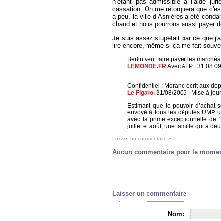
n’étant pas admissible à l’aide jur
cassation. On me rétorquera que c'est
a peu, la ville d’Asnières a été con
chaud et nous pourrons aussi payer d
Je suis assez stupéfait par ce que j'ai
lire encore, même si ça me fait souv
Berlin veut faire payer les marchés 
LEMONDE.FR
Avec AFP | 31.08.09
Confidentiel : Morano écrit aux dé
Le Figaro
, 31/08/2009 | Mise à jour
Estimant que le pouvoir d’achat s
envoyé à tous les députés UMP u
avec la prime exceptionnelle de 1
juillet et août, une famille qui a d
Laisser un commentaire »
Aucun commentaire pour le mome
Laisser un commentaire
Nom: