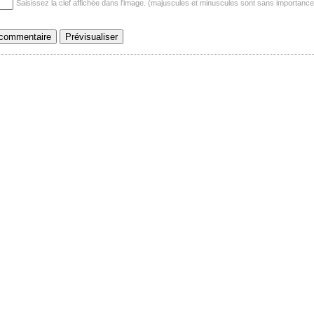
Saisissez la clef affichée dans l'image. (majuscules et minuscules sont sans importance