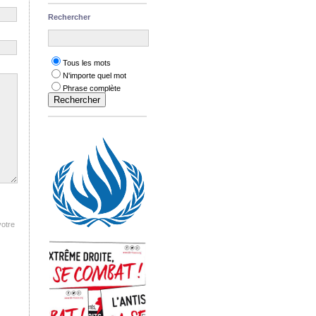
Rechercher
Tous les mots
N'importe quel mot
Phrase complète
votre