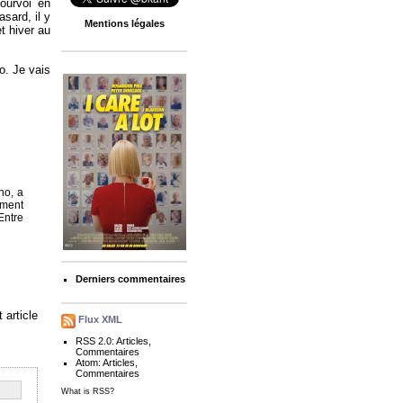
pourvoi en
sard, il y
Mentions légales
t hiver au
ro. Je vais
no, a
ement
Entre
Derniers commentaires
 article
Flux XML
RSS 2.0:
Articles
,
Commentaires
Atom:
Articles
,
Commentaires
What is RSS?