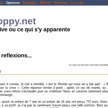
es
Opinions
Epilogue
Affaires
Victimes
La curée
loppy.net
ive ou ce qui s'y apparente
reflexions...
Le ciel va encore une fois trembler
r
s à cornes, le ciel a tremblé, c’est le Monde qui nous en a fait part : « B
pour la crise ». Cette réponse tombe à point ; après ce raz de marée, au
ller voire même s'échauder puis se mobiliser. Nous en saurons sûrement plu
ittsburgh.
les ayant un enfant de 7 ans et un enfant de 16 ans ont perçu 737 euro. Alors
à ce profil, je n’ai pas le sentiment d’avoir perçu une telle somme. Bien au 