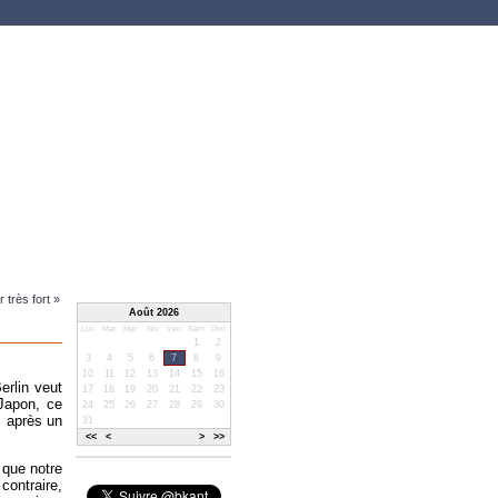
 très fort »
Août 2026
Lun
Mar
Mer
Jeu
Ven
Sam
Dim
1
2
3
4
5
6
7
8
9
10
11
12
13
14
15
16
erlin veut
17
18
19
20
21
22
23
 Japon, ce
24
25
26
27
28
29
30
s après un
31
<<
<
>
>>
 que notre
contraire,