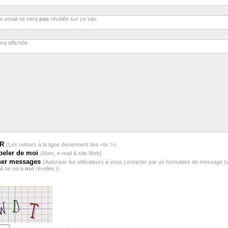
se email ne sera
pas
révélée sur ce site.
ra affichée.
BR
(Les retours à la ligne deviennent des <br />)
peler de moi
(Nom, e-mail & site Web)
ser messages
(Autoriser les utilisateurs à vous contacter par un formulaire de message (
il ne sera
not
révélée.))