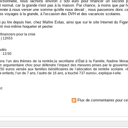
idictionnelle, nous lâchons environ 3 500 euro pour financer un second 
 normal, car la grande n'est pas à la maison. Par chance, à moins que par ha
damnée à nous verser une somme qu'elle nous devait ; nous passerons donc ce
es voyages à la grande, à l'occasion des DVH et des vacances scolaires.
 pu lire depuis hier, chez Maître Eolas, ainsi que sur le site Internet du Figa
ent moi-même hoqueter et pester.
financiers pour la crise
 | 12h53
putés
 : 13:50
era l’un des thèmes de la rentrée,la secrétaire d’État à la Famille, Nadine Mora
n argumentaire choc pour défendre l’impact des mesures prises par le gouvern
50 euros versée aux familles bénéficiaires de l’allocation de rentrée scolaire. «
eux enfants, l’un de 7 ans, l’autre de 16 ans, a touché 737 euros», explique-t-elle.
nt
Flux de commentaires pour cet