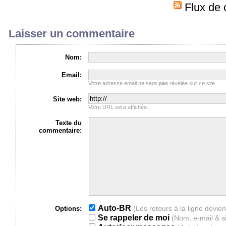
Flux de 
Laisser un commentaire
Nom:
Email:
Votre adresse email ne sera
pas
révélée sur ce site.
Site web:
Votre URL sera affichée.
Texte du
commentaire:
Auto-BR
Options:
Se rappeler de moi
(Nom, e-mail & s