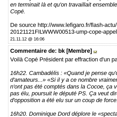
en terminait là et qu'on travaillait ensembl
Copé.
De source http://www.lefigaro.fr/flash-act
20121121FILWWW00513-ump-cope-appell
21.11.12 @ 16:06
Commentaire
de: bk [Membre]
Voilà Copé Président par effraction d'un part
16h22. Cambadélis : «Quand je pense qu'o
d'amateurs...» «Si il y a ce nombre vraimen
n'ont pas été comptés dans la Cocoe, ça v
pas élu, poursuit le député PS. Ça veut dire
d'opposition a été elu sur un coup de force
16h20. Dominique Dord déplore le «spect