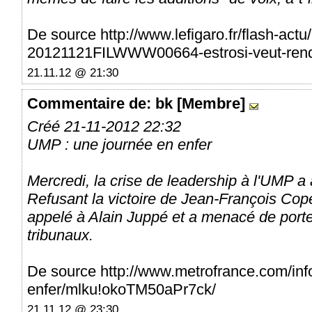
De source http://www.lefigaro.fr/flash-act
20121121FILWWW00664-estrosi-veut-rendre
21.11.12 @ 21:30
Commentaire
de: bk [Membre]
Créé 21-11-2012 22:32
UMP : une journée en enfer
Mercredi, la crise de leadership à l'UMP a
Refusant la victoire de Jean-François Copé
appelé à Alain Juppé et a menacé de porte
tribunaux.
De source http://www.metrofrance.com/inf
enfer/mlku!okoTM50aPr7ck/
21.11.12 @ 23:30