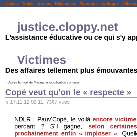
Justice
Notes
Sorties
Références
Opinions
Epilogue
Affaire
justice.cloppy.net
L'assistance éducative ou ce qui s'y a
Victimes
Des affaires tellement plus émouvantes
« Après la mort de Marina, la mobilisation continue
Copé veut qu'on le « respecte »
17.11.12 02:11, 7367 vues
NDLR : Pauv'Copé, le voilà
encore victime
perdant ? S'il gagne,
selon certaine
prochainement enfin « imploser »
. Quel