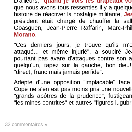
D'ailleurs, "
quand je vois les drapeaux vo
que nous avons tous ressenties il y a quelque
histoire de réactiver la nostalgie militante,
Je
président était chargé de chauffer la sa
Goasguen, Jean-Pierre Raffarin, Marc-P
Morano
.
"Ces derniers jours, je trouve qu'ils 
attaqué... et même injurié", a soupiré J
pourtant pas avare d'attaques contre son adv
quelqu'un, tapez sur la gauche, bon dieu!
"direct, franc mais jamais perfide".
Adepte d'une opposition "implacable" face
Copé ne s'en est pas moins pris une nouvelle
"grands apôtres de la prudence", fustigean
"les mines contrites" et autres "figures lugubr
32 commentaires »