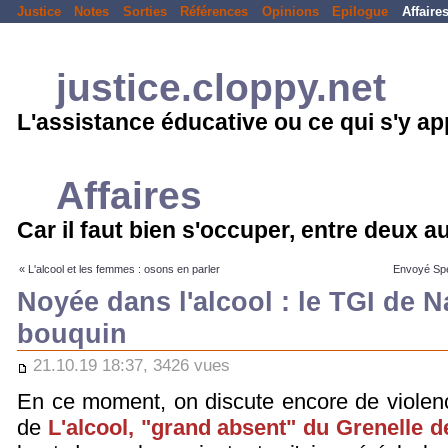
Justice
Notes
Sorties
Références
Opinions
Epilogue
Affaire
justice.cloppy.net
L'assistance éducative ou ce qui s'y a
Affaires
Car il faut bien s'occuper, entre deux 
« L'alcool et les femmes : osons en parler
Envoyé Spé
Noyée dans l'alcool : le TGI de 
bouquin
21.10.19 18:37, 3426 vues
En ce moment, on discute encore de violenc
de
L'alcool, "grand absent" du Grenelle d