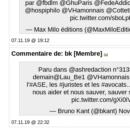
par
@fbdlm
@GhuParis
@FedeAddic
@hospiphilo
@VHamonnais
@Cottet
pic.twitter.com/sbo
— Max Milo éditions (@MaxMiloEdit
07.11.19 @ 19:12
Commentaire
de: bk [Membre]
Paru dans
@ashredaction
n°3133
demain
@Lau_Be1
@VHamonnais
l'
#ASE
, les
#juristes
et les
#avocats
.
nous aider et nous sauver, sauver s
pic.twitter.com/gXi
— Bruno Kant (@bkant)
Nov
07.11.19 @ 22:32