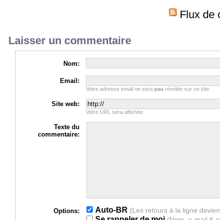
Flux de 
Laisser un commentaire
Nom:
Email:
Votre adresse email ne sera
pas
révélée sur ce site.
Site web:
Votre URL sera affichée.
Texte du
commentaire:
Auto-BR
Options:
Se rappeler de moi
(Nom, e-mail & s