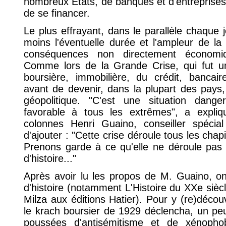
nombreux Etats, de banques et d'entreprises i
de se financer.
Le plus effrayant, dans le parallèle chaque 
moins l'éventuelle durée et l'ampleur de l
conséquences non directement économiqu
Comme lors de la Grande Crise, qui fut un
boursière, immobilière, du crédit, bancai
avant de devenir, dans la plupart des pays, s
géopolitique. "C'est une situation dang
favorable à tous les extrêmes", a expli
colonnes Henri Guaino, conseiller spécia
d'ajouter : "Cette crise déroule tous les cha
Prenons garde à ce qu'elle ne déroule pas
d'histoire..."
Après avoir lu les propos de M. Guaino, o
d'histoire (notamment L'Histoire du XXe sièc
Milza aux éditions Hatier). Pour y (re)décou
le krach boursier de 1929 déclencha, un pe
poussées d'antisémitisme et de xénophob