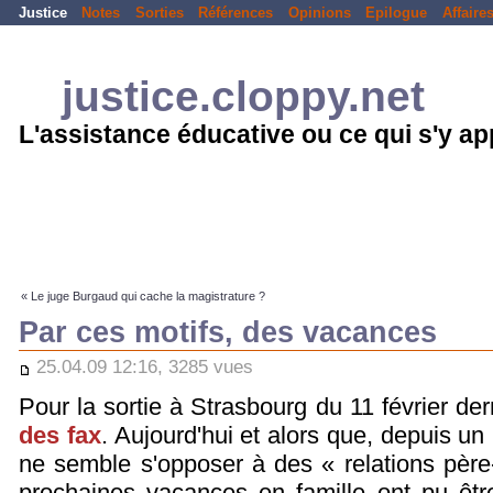
Justice
Notes
Sorties
Références
Opinions
Epilogue
Affaire
justice.cloppy.net
L'assistance éducative ou ce qui s'y a
« Le juge Burgaud qui cache la magistrature ?
Par ces motifs, des vacances
25.04.09 12:16, 3285 vues
Pour la sortie à Strasbourg du 11 février der
des fax
. Aujourd'hui et alors que, depuis u
ne semble s'opposer à des « relations père
prochaines vacances en famille ont pu êtr