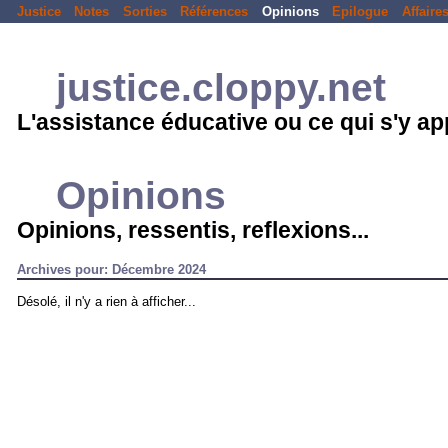
Justice
Notes
Sorties
Références
Opinions
Epilogue
Affaire
justice.cloppy.net
L'assistance éducative ou ce qui s'y a
Opinions
Opinions, ressentis, reflexions...
Archives pour: Décembre 2024
Désolé, il n'y a rien à afficher...