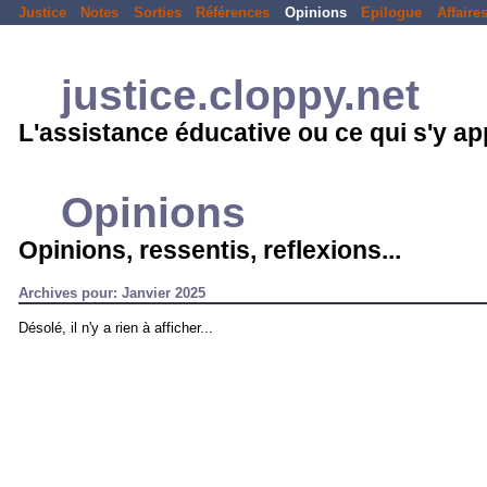
Justice
Notes
Sorties
Références
Opinions
Epilogue
Affaire
justice.cloppy.net
L'assistance éducative ou ce qui s'y a
Opinions
Opinions, ressentis, reflexions...
Archives pour: Janvier 2025
Désolé, il n'y a rien à afficher...