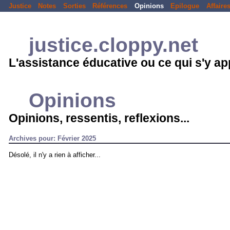
Justice
Notes
Sorties
Références
Opinions
Epilogue
Affaire
justice.cloppy.net
L'assistance éducative ou ce qui s'y a
Opinions
Opinions, ressentis, reflexions...
Archives pour: Février 2025
Désolé, il n'y a rien à afficher...