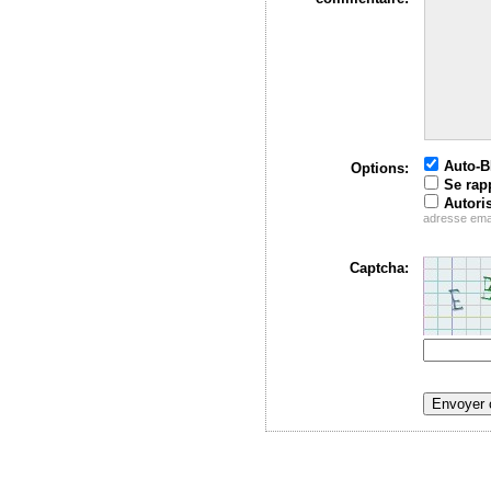
Auto-
Options:
Se rap
Autori
adresse ema
Captcha: