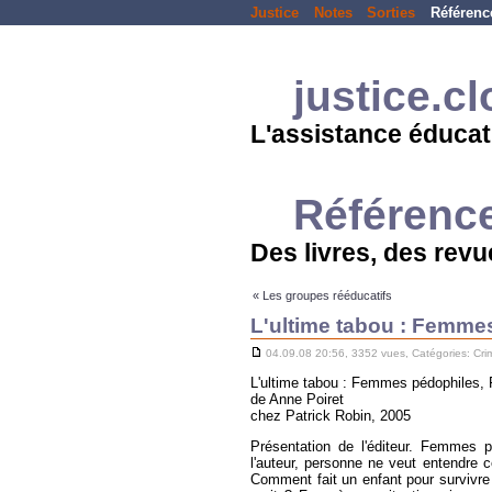
Justice
Notes
Sorties
Référenc
justice.c
L'assistance éducat
Référenc
Des livres, des revue
« Les groupes rééducatifs
L'ultime tabou : Femm
04.09.08 20:56, 3352 vues, Catégories:
Cri
L'ultime tabou : Femmes pédophiles
de Anne Poiret
chez Patrick Robin, 2005
Présentation de l'éditeur. Femmes 
l'auteur, personne ne veut entendre
Comment fait un enfant pour survivre 