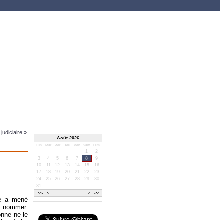
judiciaire »
Août 2026
Lun
Mar
Mer
Jeu
Ven
Sam
Dim
1
2
3
4
5
6
7
8
9
10
11
12
13
14
15
16
17
18
19
20
21
22
23
24
25
26
27
28
29
30
31
<<
<
>
>>
te a mené
'à nommer.
onne ne le