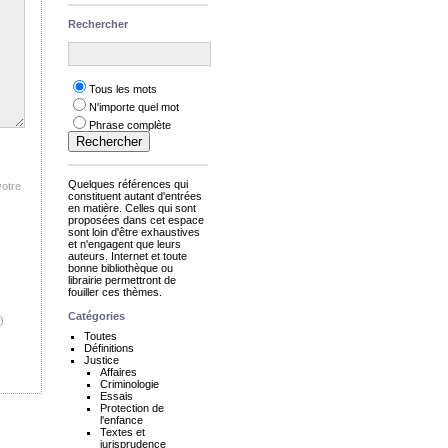
Rechercher
Tous les mots
N'importe quel mot
Phrase complète
Quelques références qui
votre
constituent autant d'entrées
en matière. Celles qui sont
proposées dans cet espace
sont loin d'être exhaustives
et n'engagent que leurs
auteurs. Internet et toute
bonne bibliothèque ou
librairie permettront de
fouiller ces thèmes.
Catégories
)
Toutes
Définitions
Justice
Affaires
Criminologie
Essais
Protection de
l'enfance
Textes et
jurisprudence