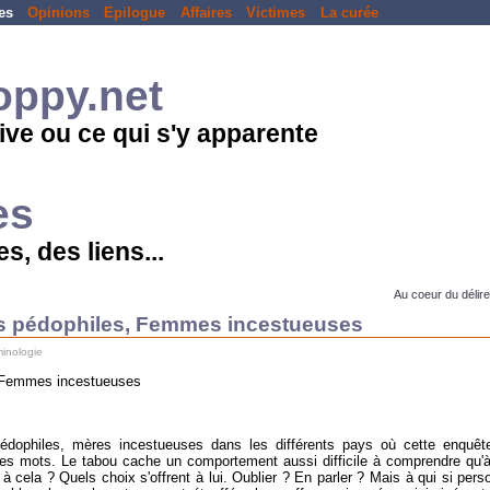
es
Opinions
Epilogue
Affaires
Victimes
La curée
loppy.net
ive ou ce qui s'y apparente
es
s, des liens...
Au coeur du délire 
es pédophiles, Femmes incestueuses
minologie
, Femmes incestueuses
pédophiles, mères incestueuses dans les différents pays où cette enquê
 ces mots. Le tabou cache un comportement aussi difficile à comprendre qu
à cela ? Quels choix s'offrent à lui. Oublier ? En parler ? Mais à qui si pers