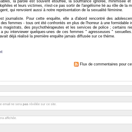
ables, la parole est souvent étouffée, la souffrance ignorée, minimisée et 
hiles et leurs victimes, n'est-ce pas sortir de l'angélisme lié au rôle de la 
ent, qui renvoient aussi à notre représentation de la sexualité féminine.
est journaliste. Pour cette enquête, elle a d'abord rencontré des adolesce
des femmes - tous ont été confrontés en plus de l'horreur à une formidable in
s magistrats, des psychothérapeutes et les services de police ; certains ni
le a pu interviewer quelques-unes de ces femmes " agresseuses " sexuelle
e avait déjà réalisé la première enquête jamais diffusée sur ce thème.
nt
Flux de commentaires pour cet
se email ne sera
pas
révélée sur ce site.
ra affichée.