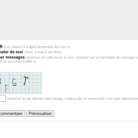
BR
(Les retours à la ligne deviennent des <br />)
peler de moi
(Nom, e-mail & site Web)
ser messages
(Autoriser les utilisateurs à vous contacter par un formulaire de message (
il ne sera
not
révélée.))
Saisissez la clef affichée dans l'image. (majuscules et minuscules sont sans importance