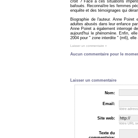
croit ? Face à ces situations impens
bafoués. Reconnaître les femmes pédop
enquête et des témoignages qui dérang
Biographie de l'auteur. Anne Poiret 
adultes abusés dans leur enfance par 
Anne Poiret a également interrogé de
aujourd'hui le phénomène. Enfin, el
2004 pour " zone interdite " (m6), ell
Laisser un commentaire »
Aucun commentaire pour le mome
Laisser un commentaire
Nom:
Email:
Votre adres
Site web:
Votre URL se
Texte du
commentaire: