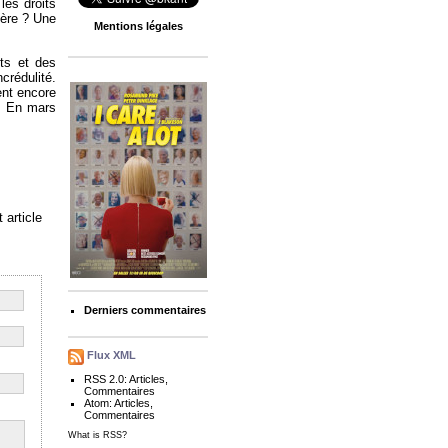
les droits
mère ? Une
Mentions légales
nts et des
crédulité.
ent encore
s. En mars
 article
Derniers commentaires
Flux XML
RSS 2.0:
Articles
,
Commentaires
Atom:
Articles
,
Commentaires
What is RSS?