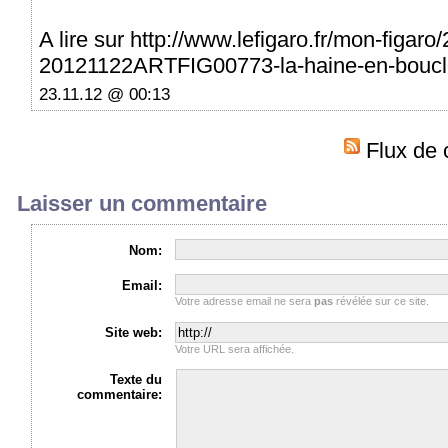
A lire sur http://www.lefigaro.fr/mon-figar
20121122ARTFIG00773-la-haine-en-boucle
23.11.12 @ 00:13
Flux de 
Laisser un commentaire
Nom:
Email:
Votre adresse email ne sera
pas
révélée sur ce site.
Site web:
Votre URL sera affichée.
Texte du
commentaire: