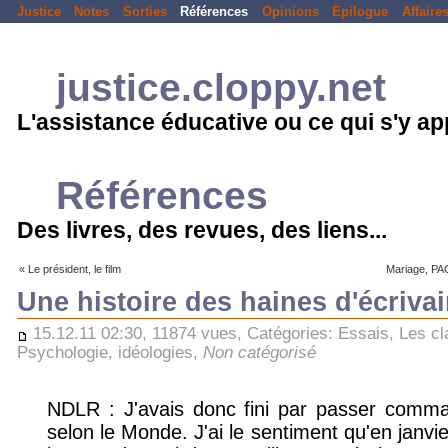
Justice
Notes
Sorties
Références
Opinions
Epilogue
Affaire
justice.cloppy.net
L'assistance éducative ou ce qui s'y a
Références
Des livres, des revues, des liens...
« Le président, le film
Mariage, PACS
Une histoire des haines d'écriva
15.12.11 02:30, 11874 vues, Catégories:
Essais
,
Les cl
Psychologie, idéologies
,
Non catégorisé
NDLR : J'avais donc fini par passer comman
selon le Monde. J'ai le sentiment qu'en janvi