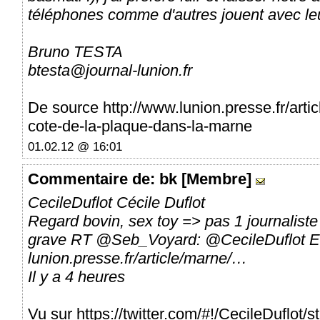
téléphones comme d'autres jouent avec leu
Bruno TESTA
btesta@journal-lunion.fr
De source http://www.lunion.presse.fr/artic
cote-de-la-plaque-dans-la-marne
01.02.12 @ 16:01
Commentaire
de: bk [Membre]
CecileDuflot Cécile Duflot
Regard bovin, sex toy => pas 1 journalist
grave RT @Seb_Voyard: @CecileDuflot Eff
lunion.presse.fr/article/marne/…
Il y a 4 heures
Vu sur https://twitter.com/#!/CecileDuflo