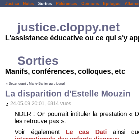
Justice
Notes
Sorties
Références
Opinions
Epilogue
Affaire
justice.cloppy.net
L'assistance éducative ou ce qui s'y a
Sorties
Manifs, conférences, colloques, etc
« Bettencourt : Marie-Banier au tribunal
La disparition d'Estelle Mouzin
24.05.09 20:01, 6814 vues
NDLR : On pourrait intituler la prestation « Da
les retrouve pas ».
Voir également
Le cas Dati
ainsi q
internationale des enfants disparus