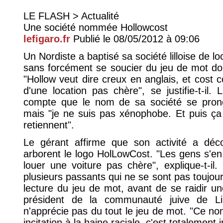
LE FLASH > Actualité
Une société nommée Hollowcost
lefigaro.fr
Publié le 08/05/2012 à 09:06
Un Nordiste a baptisé sa société lilloise de 
sans forcément se soucier du jeu de mot dou
"Hollow veut dire creux en anglais, et cost c
d'une location pas chère", se justifie-t-il
compte que le nom de sa société se pronon
mais "je ne suis pas xénophobe. Et puis ça
retiennent".
Le gérant affirme que son activité a déco
arborent le logo HolLowCost. "Les gens s'en f
louer une voiture pas chère", explique-t-il
plusieurs passants qui ne se sont pas toujou
lecture du jeu de mot, avant de se raidir un
président de la communauté juive de Lil
n'apprécie pas du tout le jeu de mot. "Ce n
incitation à la haine raciale, c'est totalement i