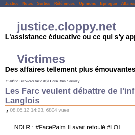
Justice
Notes
Sorties
Références
Opinions
Epilogue
Affaire
justice.cloppy.net
L'assistance éducative ou ce qui s'y a
Victimes
Des affaires tellement plus émouvantes
« Valérie Trierweiler tacle déjà Carla Bruni Sarkozy
Les Farc veulent débattre de l'in
Langlois
08.05.12 14:23, 6804 vues
NDLR : #FacePalm Il avait refoulé #LOL