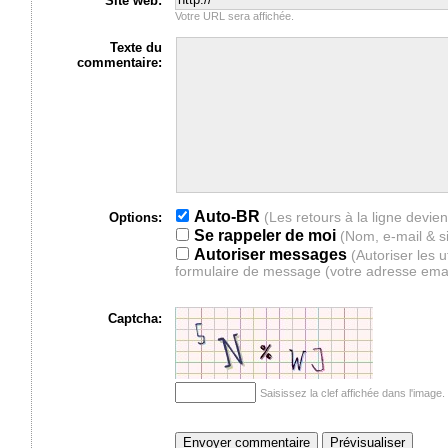
Site web:
Votre URL sera affichée.
Texte du
commentaire:
Auto-BR
Options:
Se rappeler de moi
(Nom, e-mail & s
Autoriser messages
(Autoriser les 
formulaire de message (votre adresse ema
Captcha:
Saisissez la clef affichée dans l'imag