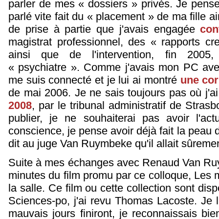
parler de mes « dossiers » privés. Je pense 
parlé vite fait du « placement » de ma fille a
de prise à partie que j'avais engagée
con
magistrat professionnel, des « rapports cr
ainsi que de l'intervention, fin 2005
« psychiatre ». Comme j'avais mon PC avec
me suis connecté et je lui ai montré
une co
de mai 2006. Je ne sais toujours pas où j'a
2008
, par le tribunal administratif de Strasb
publier, je ne souhaiterai pas avoir l'act
conscience, je pense avoir déjà fait la peau d
dit au juge Van Ruymbeke qu'il allait sûrement
Suite à mes échanges avec Renaud Van Ruy
minutes du film promu par ce colloque, Les mau
la salle. Ce film ou cette collection sont di
Sciences-po, j'ai revu Thomas Lacoste. Je lu
mauvais jours finiront, je reconnaissais bie