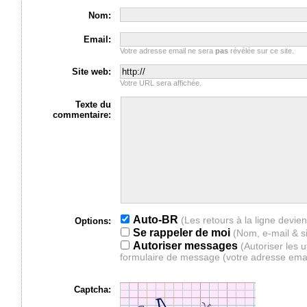
Nom:
Email:
Votre adresse email ne sera
pas
révélée sur ce site.
Site web:
Votre URL sera affichée.
Texte du
commentaire:
Auto-BR
Options:
Se rappeler de moi
(Nom, e-mail & s
Autoriser messages
(Autoriser les 
formulaire de message (votre adresse ema
Captcha: