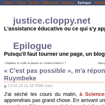
Justice
Notes
Sorties
Références
Opinions
Epilogue
Affaire
justice.cloppy.net
L'assistance éducative ou ce qui s'y a
Epilogue
Puisqu'il faut tourner une page, un blog
« Badinter, le conflit, le pasteur et « l'enfant d'abord » ?
Nancy 
« C'est pas possible », m'a rép
Ruymbeke
13.02.10 21:18 5590 vues
J'ai séché les cours du matin,
à Science
apprendrais pas grand chose. En arrivant un 