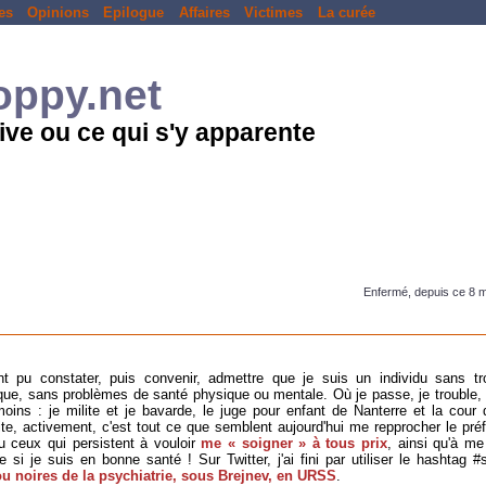
es
Opinions
Epilogue
Affaires
Victimes
La curée
loppy.net
ive ou ce qui s'y apparente
Enfermé, depuis ce 8 
nt pu constater, puis convenir, admettre que je suis un individu sans t
ue, sans problèmes de santé physique ou mentale. Où je passe, je trouble,
ins : je milite et je bavarde, le juge pour enfant de Nanterre et la cour 
ite, activement, c'est tout ce que semblent aujourd'hui me repprocher le préf
u ceux qui persistent à vouloir
me « soigner » à tous prix
, ainsi qu'à me
i je suis en bonne santé ! Sur Twitter, j'ai fini par utiliser le hashtag #
u noires de la psychiatrie, sous Brejnev, en URSS
.