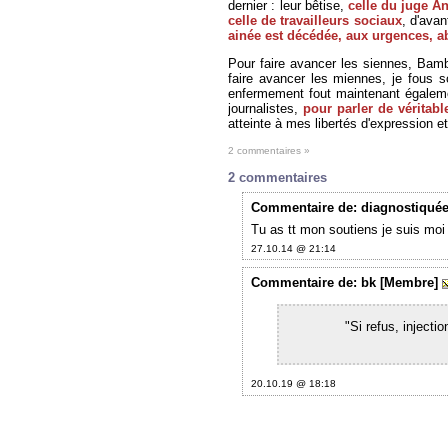
dernier : leur bêtise,
celle du juge An
celle de travailleurs sociaux
, d'ava
ainée est décédée, aux urgences, 
Pour faire avancer les siennes, Bambe
faire avancer les miennes, je fous 
enfermement fout maintenant également
journalistes,
pour parler de véritabl
atteinte à mes libertés d'expression et
2 commentaires »
2 commentaires
Commentaire
de: diagnostiquée
Tu as tt mon soutiens je suis moi
27.10.14 @ 21:14
Commentaire
de: bk [Membre]
"Si refus, injectio
20.10.19 @ 18:18