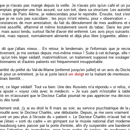
que je n'avais pas mangé depuis la veille. Je n'avais pris qu'un café et un ju
mptais grignoter une fois assuré, sur son toit, dans sa structure. Les autorit
e maire de Paris 4ième, je redescendais pour le rejoindre. Ensuite, tout s'es
 que je ne suis pas suicidaire ; les psys m'ont retenu, pour « observation » .
constances de mon arrestation, du fait du déroulement de mes auditions et e
ionné assoiffé, affammé et même brutalement sevré du tabac. Dans les pre
é, mais aussi tendu, surtout fâché d'avoir été enfermé. Les avis psys suivants
né, mais reposé, normalement alimenté et déjà plus libre (cigarette, allées
 dit que j'allais mieux... En retour, le lendemain, je l'informais que je recr
ctivement, je me sentais depuis moi-même mieux ! Suite à cet échange, elle m
s qu'un très léger sédatif, matin/midi/soir, un traitement supposé me soulager
tionnaires et d'autres patients est fréquemment insupportable.
arrêté du préfet du Val-de-Marne (enfermé jusqu'en juillet) et un avis du Docte
 pour un entretient, je lui ai juste lancé
un doigt
en la traitant de menteus
rais bientôt...
ment, ce léger sédatif. Tout va bien. Une des #soviets m'a répondu « si refus, i
 ajouté « voyez cela avec le médecin. » Je suis parti m'installer à table,
té en m'assurant que le Docteur Caillat pourrait ne pas apprécier ma décision,
s dès lundi.
itement oral, j'y ai eu droit le 8 mars au soir, au service psychiatrique de la
brouillé avec le Docteur Charlès, une débutante. Depuis, je me sens vraimen
sont un peu plus à l'écoute du « patient ». Le Docteur Charlès m'avait fait rir
e j'étais « sorti du cadre » en grimpant sur le musée national d'art moderne ;
 Beaubourg sans passer par la porte d'entrée, afin d'y suspendre une banderol
rer l'attention de journalistes, pour leurs parler de justice, de naufrages ju