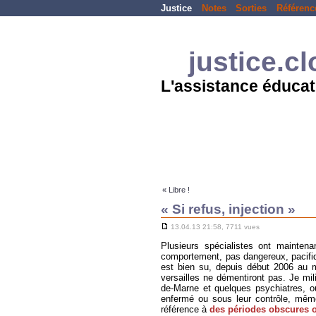
Justice
Notes
Sorties
Référenc
justice.c
L'assistance éducat
« Libre !
« Si refus, injection »
13.04.13 21:58, 7711 vues
Plusieurs spécialistes ont maintena
comportement, pas dangereux, pacifiq
est bien su, depuis début 2006 au mo
versailles ne démentiront pas. Je mil
de-Marne et quelques psychiatres, o
enfermé ou sous leur contrôle, même s
référence à
des périodes obscures o