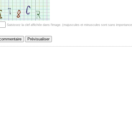
Saisissez la clef affichée dans l'image. (majuscules et minuscules sont sans importance