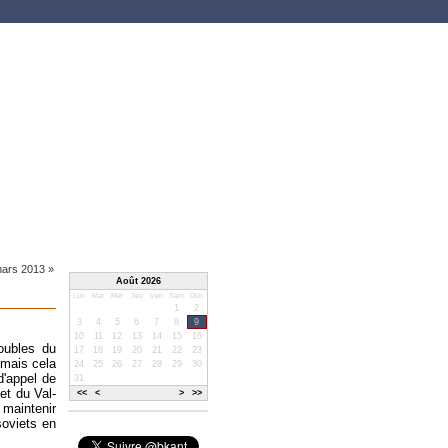
mars 2013 »
Août 2026
Lun
Mar
Mer
Jeu
Ven
Sam
Dim
1
2
3
4
5
6
7
8
9
10
11
12
13
14
15
16
roubles du
17
18
19
20
21
22
23
 mais cela
24
25
26
27
28
29
30
d'appel de
31
et du Val-
<<
<
>
>>
 maintenir
soviets en