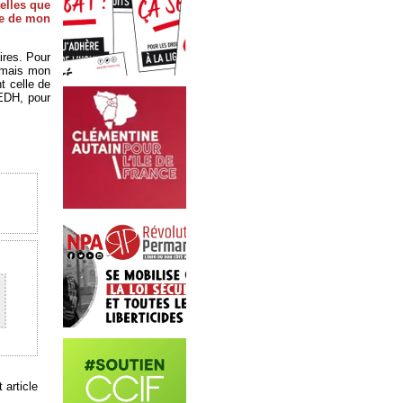
telles que
re de mon
ires. Pour
; mais mon
t celle de
CEDH, pour
 article