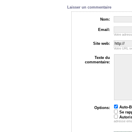
Laisser un commentaire
Nom:
Email:
Votre adres
Site web:
Votre URL se
Texte du
commentaire:
Auto-
Options:
Se rap
Autori
adresse ema