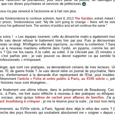
 que ces divers psychiatres et services de préfectures
a n'a pas renoncé à l'activisme et à l'art non plus.
a Tolokonnikova to continue activism. April 8, 2013
The Gardian
, extrait. Asked 
er prison, Tolokonnikova said: "My life isn't going to change – there will be ne
e I've gathered here. The vectors of politics and art wil continue the same."
des soins ! » Les équipes tournent, celle du dimanche matin a également ins
Je vais devoir refuser le traitement trois fois par jour. Puis je découvrirai
ferais un doigt. M'infligera-t-elle des injections, ou même la contention ? Sera
-je à nouveau maintenu enfermé dans l'unité, en pyjama, comme les arri
 ? Qui me lira saura. A la cafet, au soleil, il ne s'écoule pas 15 minutes 
, c'est parfois pire ; je vais pouvoir ou devoir supporter ce qui semble f
rofessionnels » m'imposent.
tologie, que sont ces pratiques, se demanderont certains de mes lecteurs. U
s 70, de guerre froide ? Je vais devoir relire un journal de psychiatrie, Nerv
ce, d'enfermement à la demande d'un représentant de l'Etat, pour trouble
différemment
l'article « Folie et ordre public à Paris, au XVIII siècle »
, pr
 histoires nous sont étrangères...
re finalement une ultime tribune, dans le prolongement de Beaubourg. Ces
lic, à Paris, me font aussi réfléchir à nouveau à des pratiques ou éthiques
s sociaux, ainsi qu'aux
lettres de cachet pour affaires de familles
. J'ai p
rd Josefsberg à critiquer
; je me la réserve pour la suite ; j'ai tout mon tem
mement, au XVIIIe siècle, à Paris, figurait donc déjà le refus des soins ? j'e
tronche des psys #soviets qui souhaitent absolument me « soigner » depuis