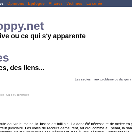
es
Opinions
Epilogue
Affaires
Victimes
La curée
loppy.net
ive ou ce qui s'y apparente
es
s, des liens...
Les sectes : faux problème ou danger i
tice
,
Un peu d'histoire
ute oeuvre humaine, la Justice est faillible. Il a donc été nécessaire de mettre en 
rreur judiciaire. Les voies de recours demeurent, au civil comme au pénal, la san