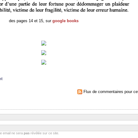
des pages 14 et 15, sur
google books
nt
Flux de commentaires pour cet
se email ne sera
pas
révélée sur ce site.