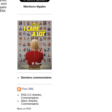
Elles
e sont
Mentions légales
saire
État.
Derniers commentaires
Flux XML
RSS 2.0:
Articles
,
Commentaires
Atom:
Articles
,
Commentaires
More on RSS