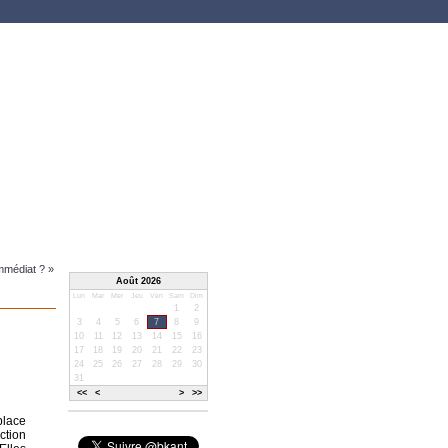
mmédiat ? »
Août 2026
Lun
Mar
Mer
Jeu
Ven
Sam
Dim
1
2
3
4
5
6
7
8
9
10
11
12
13
14
15
16
17
18
19
20
21
22
23
24
25
26
27
28
29
30
31
<<
<
>
>>
place
ction