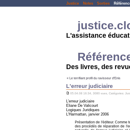
Justice
Notes
Sorties
Référenc
justice.c
L'assistance éducat
Référenc
Des livres, des revue
« Le terrifiant profil du ravisseur d'Enis
L'erreur judiciaire
05.04.08 16:34, 3080 vues, Catégories:
Jus
L'erreur judiciaire
Eliane De Valicourt
Logiques Juridiques
L'Harmattan, janvier 2006
Présentation de l'éditeur. Comme to
des procédés de réparation de l'e