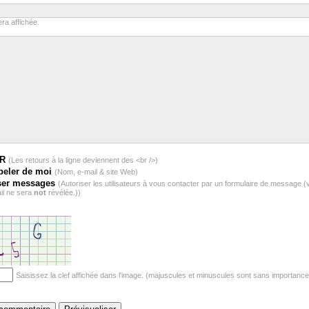
ra affichée.
BR
(Les retours à la ligne deviennent des <br />)
peler de moi
(Nom, e-mail & site Web)
ser messages
(Autoriser les utilisateurs à vous contacter par un formulaire de message (
il ne sera
not
révélée.))
Saisissez la clef affichée dans l'image. (majuscules et minuscules sont sans importance