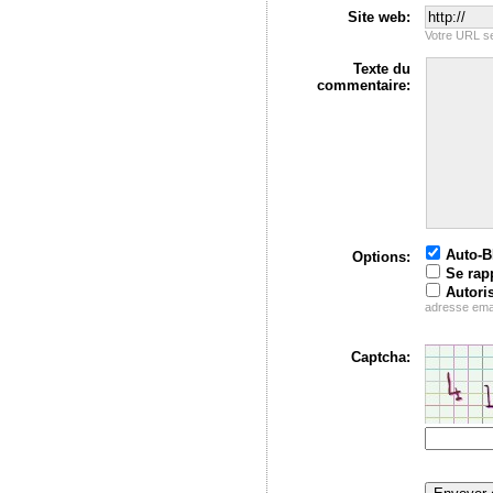
Site web:
Votre URL se
Texte du
commentaire:
Auto-
Options:
Se rap
Autori
adresse ema
Captcha: