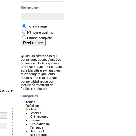
Rechercher
Tous les mots
N'importe quel mot
Phrase complète
Quelques références qui
constituent autant d'entrées
en matière. Celles qui sont
proposées dans cet espace
sont loin d'être exhaustives
et n'engagent que leurs
auteurs. Internet et toute
bonne bibliothèque ou
librairie permettront de
fouiller ces thèmes.
 article
Catégories
Toutes
Définitions
Justice
Affaires
Criminologie
Essais
Protection de
l'enfance
Textes et
jurisprudence