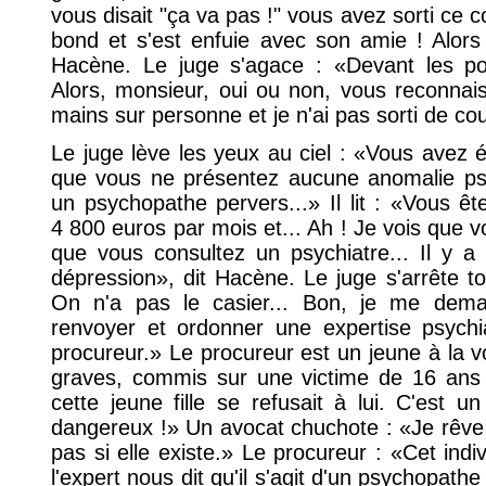
vous disait "ça va pas !" vous avez sorti ce co
bond et s'est enfuie avec son amie ! Alors
Hacène. Le juge s'agace : «Devant les pol
Alors, monsieur, oui ou non, vous reconnaiss
mains sur personne et je n'ai pas sorti de co
Le juge lève les yeux au ciel : «Vous avez ét
que vous ne présentez aucune anomalie ps
un psychopathe pervers...» Il lit : «Vous 
4 800 euros par mois et... Ah ! Je vois que v
que vous consultez un psychiatre... Il y 
dépression», dit Hacène. Le juge s'arrête t
On n'a pas le casier... Bon, je me dema
renvoyer et ordonner une expertise psychi
procureur.» Le procureur est un jeune à la vo
graves, commis sur une victime de 16 ans
cette jeune fille se refusait à lui. C'est
dangereux !» Un avocat chuchote : «Je rêve !
pas si elle existe.» Le procureur : «Cet indi
l'expert nous dit qu'il s'agit d'un psychopathe