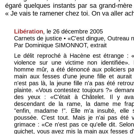
égaré quelques instants par sa grand-mère 
« Je vais te ramener chez toi. On va aller ach
Libération
, le 26 décembre 2005
Carnets de justice • «C'est dingue, Outreau n
Par Dominique SIMONNOT, extrait
Le délit reproché à Hacène est étrange : 
violence sur une victime non identifiée»
homme mûr, a été dénoncé aux policiers par
main aux fesses d'une jeune fille et aurai
n'est pas là, la jeune fille n'a pas été retr
plainte. «Vous contestez toujours ?» deman
des yeux : «C'était à Châtelet. Il y a
descendant de la rame, la dame me frappe
"enfin, madame !". Elle m'a insulté, elle s'
poussée. C'est tout. Mais je n'ai pas été vi
grimace : «Ce n'est pas ce qu'elle dit. Selon 
guichet, vous avez mis la main aux fesses d'