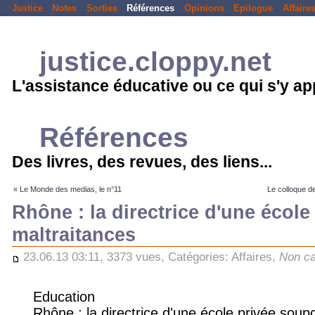
Justice
Notes
Sorties
Références
Opinions
Epilogue
Affaire
justice.cloppy.net
L'assistance éducative ou ce qui s'y a
Références
Des livres, des revues, des liens...
« Le Monde des medias, le n°11
Le colloque d
Rhône : la directrice d'une écol
maltraitances
23.06.13 03:11, 3373 vues, Catégories:
Affaires
,
Non ca
Education
Rhône : la directrice d'une école privée sou