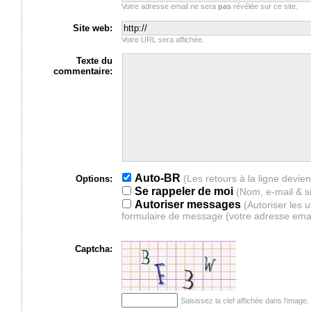
Votre adresse email ne sera
pas
révélée sur ce site.
Site web:
Votre URL sera affichée.
Texte du
commentaire:
Auto-BR
Options:
Se rappeler de moi
(Nom, e-mail & s
Autoriser messages
(Autoriser les 
formulaire de message (votre adresse ema
Captcha:
Saisissez la clef affichée dans l'imag