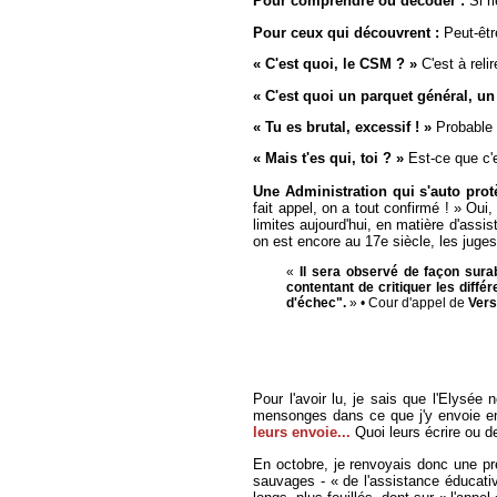
Pour comprendre ou décoder :
Si ri
Pour ceux qui découvrent :
Peut-êt
« C'est quoi, le CSM ? »
C'est à relir
« C'est quoi un parquet général, un 
« Tu es brutal, excessif ! »
Probable 
« Mais t'es qui, toi ? »
Est-ce que c'es
Une Administration qui s'auto protè
fait appel, on a tout confirmé ! » Oui, 
limites aujourd'hui, en matière d'assis
on est encore au 17e siècle, les juges
«
Il sera observé de façon sur
contentant de critiquer les diffé
d'échec".
» • Cour d'appel de
Vers
Pour l'avoir lu, je sais que l'Elysée
mensonges dans ce que j'y envoie enc
leurs envoie...
Quoi leurs écrire ou de
En octobre, je renvoyais donc une prem
sauvages - « de l'assistance éducativ