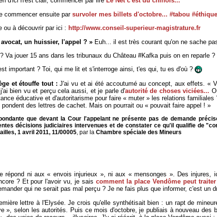
en d'ici n'est clair, commencer par lire
Le Net c'est du chinois...
re commencer ensuite par
survoler mes billets d'octobre... #tabou #éthiqu
e ou à découvrir par ici :
http://www.conseil-superieur-magistrature.fr
avocat, un huissier, l'appel ? »
Euh... il est très courant qu'on ne sache pa
? Va jouer 15 ans dans les tribunaux du Château #Kafka puis on en reparle ?
t important ? Toi, qui me lit et s'interroge ainsi, t'es qui, tu es d'où ?
ge et étouffe tout :
J'ai vu et ai été accoutumé au concept, aux effets. « 
j'ai bien vu et perçu cela aussi, et je parle d'
autorité de choses viciées...
Où
tance éducative et d'autoritarisme pour faire « muter » les relations familiale
 pondent des lettres de cachet. Mais on pourrait ou « pouvait faire appel ! »
abondante que devant la Cour l'appelant ne présente pas de demande précis
rentes décisions judiciaires intervenues et de constater ce qu'il qualifie de "co
ailles, 1 avril 2011, 11/00005
, par la
Chambre spéciale des Mineurs
 ne répond ni aux « envois injurieux », ni aux « mensonges ». Des injures, i
ore ? Et pour l'avoir vu, je sais
comment la place Vendôme peut traiter
mander qui ne serait pas mal perçu ? Je ne fais plus que informer, c'est un dr
ière lettre à l'Elysée. Je crois qu'elle synthétisait bien : un rapt de mineur
e », selon les autorités. Puis ce mois d'octobre, je publiais à nouveau des bi