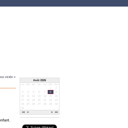
ose viciée »
Août 2026
Lun
Mar
Mer
Jeu
Ven
Sam
Dim
1
2
3
4
5
6
7
8
9
10
11
12
13
14
15
16
17
18
19
20
21
22
23
:
24
25
26
27
28
29
30
31
.
<<
<
>
>>
enfant.