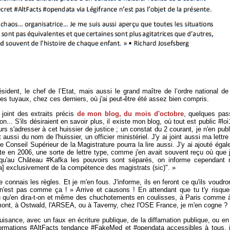
ident, le chef de l’Etat, mais aussi le grand maître de l’ordre national de
 les tuyaux, chez ces derniers, où j'ai peut-être été assez bien compris.
 joint des extraits précis
de mon blog, du mois d'octobre
, quelques pas
ion... S'ils désiraient en savoir plus, il existe mon blog, où tout est public #l
urs s'adresser à cet huissier de justice ; un constat du 2 courant, je n'en pub
ait aussi du nom de l'huissier, un officier ministériel. J'y ai joint aussi ma lett
le Conseil Supérieur de la Magistrature pourra la lire aussi. J'y ai ajouté éga
te en 2006, une sorte de lettre type, comme j'en avait souvent reçu où que j'
 qu'au Château #Kafka les pouvoirs sont séparés, on informe cependant 
e[ra] exclusivement de la compétence des magistrats (sic)". »
connais les règles. Et je m'en fous. J'informe, ils en feront ce qu'ils voudron
n'est pas comme ça ! » Arrive et causons ! En attendant que tu t'y risque
 du qu'en dira-t-on et même des chuchotements en coulisses, à Paris comme à
ont, à Ostwald, l'ARSEA, ou à Taverny, chez l'OSE France, je m'en cogne ?
nuisance, avec un faux en écriture publique, de la diffamation publique, ou en
ormations #AltFacts tendance #FakeMed et #opendata accessibles à tous, 