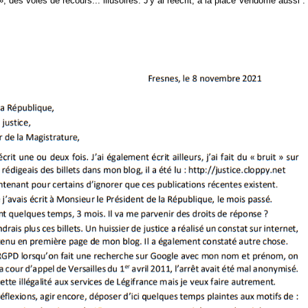
 », des voies de recours... illusoires. J'y ai réécrit, à la place Vendôme aussi :