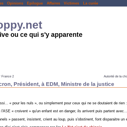
es
Opinions
Epilogue
Affaires
Victimes
La curée
loppy.net
ive ou ce qui s'y apparente
ur France 2
Autorité de la ch
cron, Président, à EDM, Ministre de la justice
aussi... « pour les nuls », ou simplement pour ceux qui ne se doutaient de rien 
l'ASE « croivent » qu'un enfant est en danger, ils arrivent puis partent avec..
els » passent, insistent, crient au loup, puis s'obstinent, font disparaitre un 