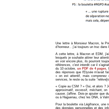
Une lettre à Monsieur Macron, le Prés
d’honneur... j’ai toujours un truc dans
A cette lettre, à Macron et EDM, j'ai
lesquels je souhaite attirer leur attent
en voir encore plus, ils pourront toujo
références, c'est interdit car il s'agir
du 10 octobre,
un PDF de 4 pages
, 
des réponses que l'Elysée m'avait fai
« on est attentif, mais comprenez
services, le reste ou la suite `'relèv
« Copie au CSM ? » Oui, et alors ? Je 
approximatif, excessif, méchant, on 
causer, j'affine. Dois-je ajouter que
ou à Haguenau, chez les DNA, à Valm
Pour la boulette via Légifrance, une 
des données personnelles et des inf