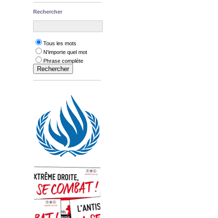
Rechercher
Tous les mots
N'importe quel mot
Phrase complète