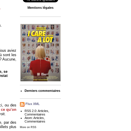
Mentions légales
e
s.
Vous aviez
 sont les
s ? Aucune,
e, se
nstat
Derniers commentaires
Flux XML
ci, ou des
 ce qu'on
RSS 2.0:
Articles
,
oit.
Commentaires
Atom:
Articles
,
Commentaires
e, par des
llets plus
More on RSS