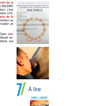
rait de la
n #loi1881
ive, c'est
aire civil,
elui de la
 mineur ou
nsulter un
» Dans
son
isait lui-
artout, sur