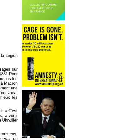
 la Légion
sages sur
oi1881 Pour
lie pas les
re à Macron
lement une
écrivais :
mieux les
t. « C'est
s, à venir
 Uhrwiller
 tous cas,
je vais un