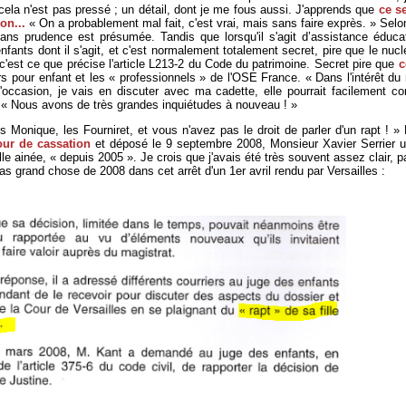
er cela n'est pas pressé ; un détail, dont je me fous aussi. J'apprends que
ce se
on...
« On a probablement mal fait, c'est vrai, mais sans faire exprès. » Selo
 sans prudence est présumée. Tandis que lorsqu'il s'agit d’assistance éducat
enfants dont il s'agit, et c'est normalement totalement secret, pire que le nuclé
 c'est ce que précise l'article L213-2 du Code du patrimoine. Secret pire que
c
urs pour enfant et les « professionnels » de l'OSE France. « Dans l'intérêt du
l'occasion, je vais en discuter avec ma cadette, elle pourrait facilement co
« Nous avons de très grandes inquiétudes à nouveau ! »
es Monique, les Fourniret, et vous n'avez pas le droit de parler d'un rapt ! 
ur de cassation
et déposé le 9 septembre 2008, Monsieur Xavier Serrier util
le ainée, « depuis 2005 ». Je crois que j'avais été très souvent assez clair, p
pas grand chose de 2008 dans cet arrêt d'un 1er avril rendu par Versailles :