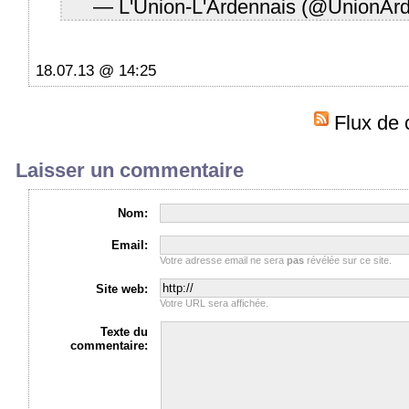
— L'Union-L'Ardennais (@UnionAr
18.07.13 @ 14:25
Flux de 
Laisser un commentaire
Nom:
Email:
Votre adresse email ne sera
pas
révélée sur ce site.
Site web:
Votre URL sera affichée.
Texte du
commentaire: