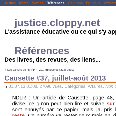
Justice
Notes
Sorties
Références
Opinions
Epilogue
Affaire
justice.cloppy.net
L'assistance éducative ou ce qui s'y a
Références
Des livres, des revues, des liens...
« Les cahiers de l'EFPP n° 20... Ethique et travail social
Causette #37, juillet-août 2013
01.07.13 01:08, 27096 vues, Catégories:
Affaires
,
Non c
NDLR : Un article de Causette, page 48, «
divise, ce qu'on peut bien lire et suivre
sur
sont ennuyés par ce papier, mais j'ai pris l
reste
. Ce numéro va rester deux mois en ki