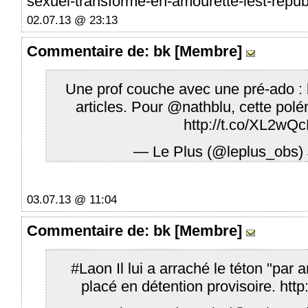
sexuel-transforme-en-amourette-lest-republ
02.07.13 @ 23:13
Commentaire
de: bk [Membre]
Une prof couche avec une pré-ado : 
articles. Pour
@nathblu
, cette polé
http://t.co/XL2wQ
— Le Plus (@leplus_obs)
03.07.13 @ 11:04
Commentaire
de: bk [Membre]
#Laon
Il lui a arraché le téton "par
placé en détention provisoire.
htt