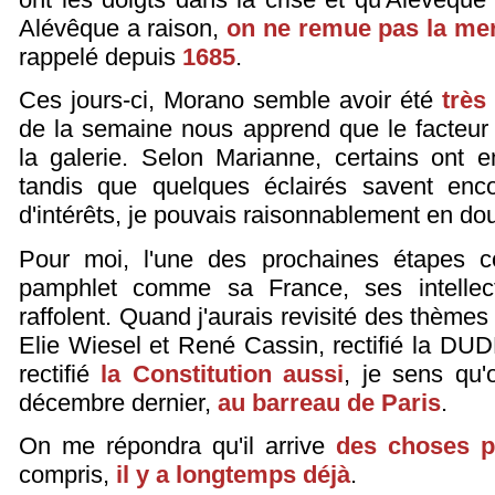
Alévêque a raison,
on ne remue pas la me
rappelé depuis
1685
.
Ces jours-ci, Morano semble avoir été
très
de la semaine nous apprend que le facte
la galerie. Selon Marianne, certains ont 
tandis que quelques éclairés savent enc
d'intérêts, je pouvais raisonnablement en dou
Pour moi, l'une des prochaines étapes co
pamphlet comme sa France, ses intellec
raffolent. Quand j'aurais revisité des thèmes
Elie Wiesel et René Cassin, rectifié la DUDH
rectifié
la Constitution aussi
, je sens qu
décembre dernier,
au barreau de Paris
.
On me répondra qu'il arrive
des choses p
compris,
il y a longtemps déjà
.