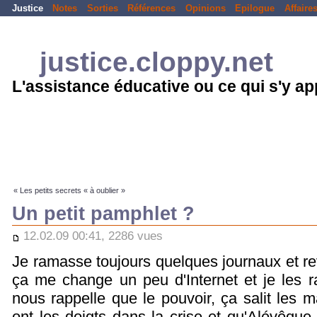
Justice
Notes
Sorties
Références
Opinions
Epilogue
Affaire
justice.cloppy.net
L'assistance éducative ou ce qui s'y a
« Les petits secrets « à oublier »
Un petit pamphlet ?
12.02.09 00:41, 2286 vues
Je ramasse toujours quelques journaux et rev
ça me change un peu d'Internet et je les 
nous rappelle que le pouvoir, ça salit les
ont les doigts dans la crise et qu'Alévêque e