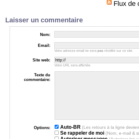
Flux de 
Laisser un commentaire
Nom:
Email:
Votre adresse email ne sera
pas
révélée sur ce site.
Site web:
Votre URL sera affichée.
Texte du
commentaire:
Auto-BR
Options:
Se rappeler de moi
(Nom, e-mail & s
Autoriser messages