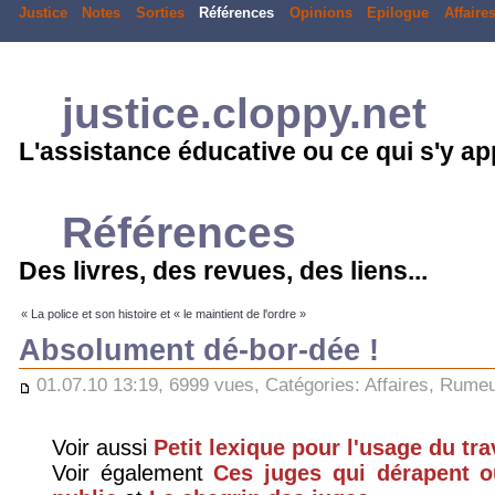
Justice
Notes
Sorties
Références
Opinions
Epilogue
Affaire
justice.cloppy.net
L'assistance éducative ou ce qui s'y a
Références
Des livres, des revues, des liens...
« La police et son histoire et « le maintient de l'ordre »
Absolument dé-bor-dée !
01.07.10 13:19, 6999 vues, Catégories:
Affaires
,
Rumeur
Voir aussi
Petit lexique pour l'usage du tra
Voir également
Ces juges qui dérapent ou