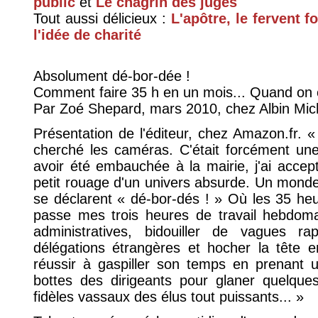
public
et
Le chagrin des juges
Tout aussi délicieux :
L'apôtre, le fervent f
l'idée de charité
Absolument dé-bor-dée !
Comment faire 35 h en un mois... Quand on e
Par Zoé Shepard, mars 2010, chez Albin Mic
Présentation de l'éditeur, chez Amazon.fr. «
cherché les caméras. C'était forcément une
avoir été embauchée à la mairie, j'ai accepté
petit rouage d'un univers absurde. Un monde
se déclarent « dé-bor-dés ! » Où les 35 heu
passe mes trois heures de travail hebdoma
administratives, bidouiller de vagues r
délégations étrangères et hocher la tête e
réussir à gaspiller son temps en prenant u
bottes des dirigeants pour glaner quelques
fidèles vassaux des élus tout puissants... »