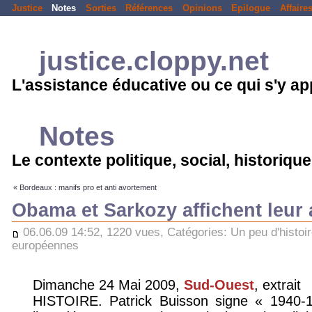
Justice
Notes
Sorties
Références
Opinions
Epilogue
Affaire
justice.cloppy.net
L'assistance éducative ou ce qui s'y a
Notes
Le contexte politique, social, historique.
« Bordeaux : manifs pro et anti avortement
Obama et Sarkozy affichent leur 
06.06.09 14:52, 1220 vues, Catégories:
Un peu d'histoi
européennes
Dimanche 24 Mai 2009,
Sud-Ouest
, extrait
HISTOIRE. Patrick Buisson signe « 1940-