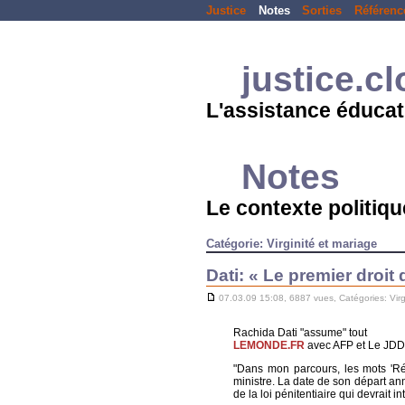
Justice
Notes
Sorties
Référenc
justice.c
L'assistance éducat
Notes
Le contexte politique
Catégorie: Virginité et mariage
Dati: « Le premier droit 
07.03.09 15:08, 6887 vues, Catégories:
Vir
Rachida Dati "assume" tout
LEMONDE.FR
avec AFP et Le JDD.f
"Dans mon parcours, les mots 'Rép
ministre. La date de son départ ann
de la loi pénitentiaire qui devrait i