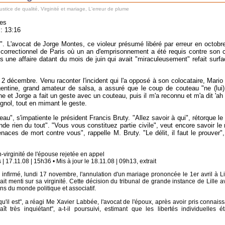
ustice de qualité
,
Virginité et mariage
,
L'erreur de plume
tes
 : 13:16
. L'avocat de Jorge Montes, ce violeur présumé libéré par erreur en octobre
 correctionnel de Paris où un an d'emprisonnement a été requis contre son c
 une affaire datant du mois de juin qui avait "miraculeusement" refait surfa
2 décembre. Venu raconter l'incident qui l'a opposé à son colocataire, Mario
rgentine, grand amateur de salsa, a assuré que le coup de couteau "ne (lui)
ne et Jorge a fait un geste avec un couteau, puis il m'a reconnu et m'a dit 'ah c
agnol, tout en mimant le geste.
eau", s'impatiente le président Francis Bruty. "Allez savoir à qui", rétorque le
rien du tout". "Vous vous constituez partie civile", veut encore savoir le 
aces de mort contre vous", rappelle M. Bruty. "Le délit, il faut le prouver", 
-virginité de l'épouse rejetée en appel
 17.11.08 | 15h36 • Mis à jour le 18.11.08 | 09h13, extrait
infirmé, lundi 17 novembre, l'annulation d'un mariage prononcée le 1er avril à Lil
ait menti sur sa virginité. Cette décision du tribunal de grande instance de Lille av
ns du monde politique et associatif.
 qu'il est", a réagi Me Xavier Labbée, l'avocat de l'époux, après avoir pris connais
t très inquiétant", a-t-il poursuivi, estimant que les libertés individuelles ét