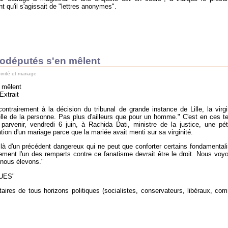
t qu'il s'agissait de "lettres anonymes".
rodéputés s'en mêlent
ginité et mariage
n mêlent
Extrait
ntrairement à la décision du tribunal de grande instance de Lille, la virgi
lle de la personne. Pas plus d'ailleurs que pour un homme." C'est en ces 
parvenir, vendredi 6 juin, à Rachida Dati, ministre de la justice, une pét
ation d'un mariage parce que la mariée avait menti sur sa virginité.
git là d'un précédent dangereux qui ne peut que conforter certains fondamental
ement l'un des remparts contre ce fanatisme devrait être le droit. Nous voy
 nous élevons."
UES"
aires de tous horizons politiques (socialistes, conservateurs, libéraux, co