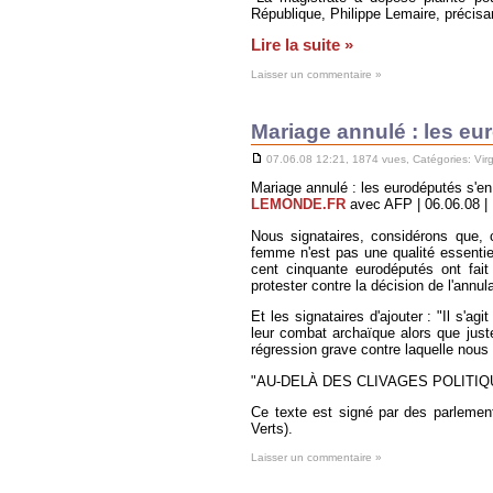
République, Philippe Lemaire, précisan
Lire la suite »
Laisser un commentaire »
Mariage annulé : les eu
07.06.08 12:21, 1874 vues, Catégories:
Vir
Mariage annulé : les eurodéputés s'e
LEMONDE.FR
avec AFP | 06.06.08 | 
Nous signataires, considérons que, co
femme n'est pas une qualité essentie
cent cinquante eurodéputés ont fait 
protester contre la décision de l'annul
Et les signataires d'ajouter : "Il s'a
leur combat archaïque alors que just
régression grave contre laquelle nous
"AU-DELÀ DES CLIVAGES POLITIQ
Ce texte est signé par des parlement
Verts).
Laisser un commentaire »