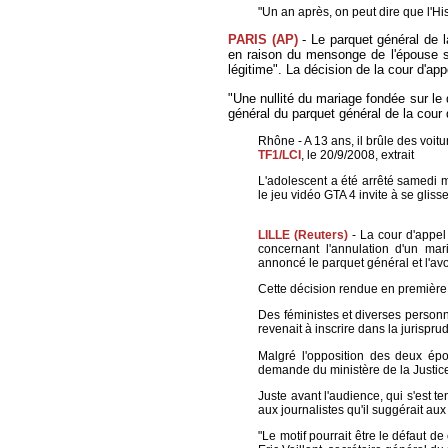
"Un an après, on peut dire que l'His
PARIS (AP)
- Le parquet général de l
en raison du mensonge de l'épouse su
légitime". La décision de la cour d'ap
"Une nullité du mariage fondée sur le dé
général du parquet général de la cour d
Rhône - A 13 ans, il brûle des voi
TF1/LCI
, le 20/9/2008, extrait
L'adolescent a été arrêté samedi mat
le jeu vidéo GTA 4 invite à se gli
LILLE (Reuters)
- La cour d'appel
concernant l'annulation d'un ma
annoncé le parquet général et l'av
Cette décision rendue en première i
Des féministes et diverses person
revenait à inscrire dans la jurispr
Malgré l'opposition des deux épou
demande du ministère de la Justic
Juste avant l'audience, qui s'est 
aux journalistes qu'il suggérait au
"Le motif pourrait être le défaut d