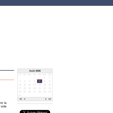
Août 2026
Lun
Mar
Mer
Jeu
Ven
Sam
Dim
1
2
3
4
5
6
7
8
9
10
11
12
13
14
15
16
17
18
19
20
21
22
23
24
25
26
27
28
29
30
31
<<
<
>
>>
re la
e vote