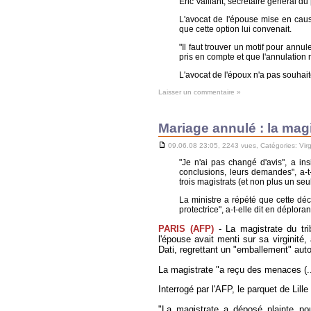
Eric Vaillant, secrétaire général d
L'avocat de l'épouse mise en cau
que cette option lui convenait.
"Il faut trouver un motif pour annul
pris en compte et que l'annulation ne
L'avocat de l'époux n'a pas souhait
Laisser un commentaire »
Mariage annulé : la mag
09.06.08 23:05, 2243 vues, Catégories:
Vir
"Je n'ai pas changé d'avis", a in
conclusions, leurs demandes", a-t
trois magistrats (et non plus un seu
La ministre a répété que cette déc
protectrice", a-t-elle dit en déplora
PARIS (AFP)
- La magistrate du tri
l'épouse avait menti sur sa virginité
Dati, regrettant un "emballement" auto
La magistrate "a reçu des menaces (..
Interrogé par l'AFP, le parquet de Lill
"La magistrate a déposé plainte po