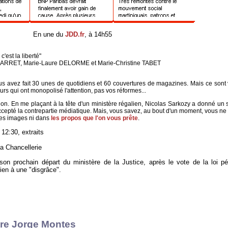
En une du
JDD.fr
, à 14h55
'est la liberté"
e BARRET, Marie-Laure DELORME et Marie-Christine TABET
us avez fait 30 unes de quotidiens et 60 couvertures de magazines. Mais ce sont 
urs qui ont monopolisé l'attention, pas vos réformes...
ion. En me plaçant à la tête d'un ministère régalien, Nicolas Sarkozy a donné un 
i accepté la contrepartie médiatique. Mais, vous savez, au bout d'un moment, vous ne
les images ni dans
les propos que l'on vous prête
.
 12:30, extraits
la Chancellerie
n prochain départ du ministère de la Justice, après le vote de la loi pén
ien à une "disgrâce".
tre Jorge Montes