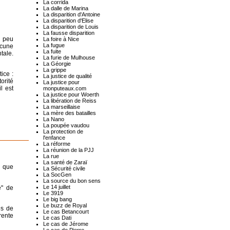
La corrida
La dalle de Marina
La disparition d'Antoine
La disparition d'Elise
La disparition de Louis
La fausse disparition
u peu
La foire à Nice
La fugue
ucune
La fuite
ntale.
La furie de Mulhouse
La Géorgie
La grippe
ice :
La justice de qualité
orité
La justice pour
l est
monputeaux.com
La justice pour Woerth
La libération de Reiss
La marseillaise
La mère des batailles
La Nano
La poupée vaudou
La protection de
l'enfance
La réforme
La réunion de la PJJ
La rue
La santé de Zaraï
e que
La Sécurité civile
La SocGen
La source du bon sens
Le 14 juillet
e" de
Le 3919
Le big bang
Le buzz de Royal
es de
Le cas Betancourt
 rente
Le cas Dati
Le cas de Jérome
Le cas de Pierre