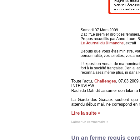
Samedi 07 Mars 2009
Dati: "Le premier droit des femmes, c
Propos recueillis par Anne-Laur
Le Journal du Dimanche
, extrait
Depuis que vous êtes ministre, vo
personnalité, vos toilettes, vos amo
L'exposition venait de ma nominat
fort à la société française. J'en a
reconnaissez même plus, ni dans 
Toute l'actu,
Challenges
, 07.03.2009,
INTERVIEW
Rachida Dati dit assumer son bilan à 
La Garde des Sceaux soutient que so
attendu début mai, ne correspond en r
Lire la suite »
Laisser un commentaire »
Un an ferme requis con