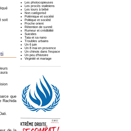
Les photocopieuses
Les procès staliniens
liqué
Les tours à bébé
Non catégorisé
Polémique et société
é soit
Politique et société
Proche orient
Rétention de sureté
Rumeur et crédibilité
Suicides
Tata et sa nano
Troubles urbains
Un 6 juin
Un 8 mai en provence
Un chinois dans l'espace
ti
Un peu d'histoire
Virginité et mariage
leurs
 aura
ision
 parce que
ce Rachida
Dati.
eur de la