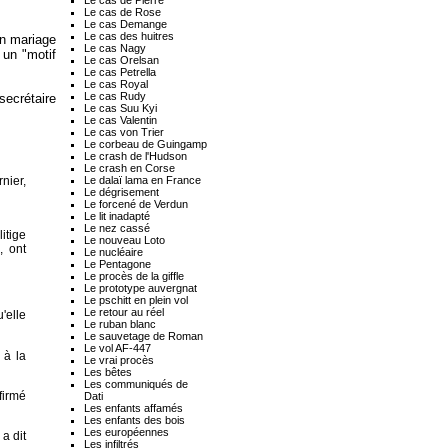
Le cas de Rose
Le cas Demange
Le cas des huitres
un mariage
Le cas Nagy
 un "motif
Le cas Orelsan
Le cas Petrella
Le cas Royal
Le cas Rudy
 secrétaire
Le cas Suu Kyi
Le cas Valentin
Le cas von Trier
Le corbeau de Guingamp
Le crash de l'Hudson
Le crash en Corse
Le dalaï lama en France
rnier,
Le dégrisement
Le forcené de Verdun
Le lit inadapté
Le nez cassé
itige
Le nouveau Loto
, ont
Le nucléaire
Le Pentagone
Le procès de la giffle
Le prototype auvergnat
Le pschitt en plein vol
Le retour au réel
'elle
Le ruban blanc
Le sauvetage de Roman
Le vol AF-447
 à la
Le vrai procès
Les bêtes
Les communiqués de
firmé
Dati
Les enfants affamés
Les enfants des bois
Les européennes
a dit
Les infiltrés