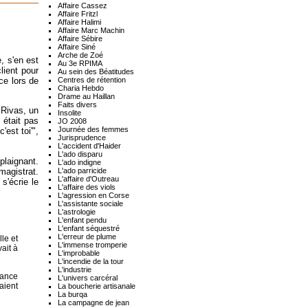
Affaire Cassez
Affaire Fritzl
Affaire Halimi
Affaire Marc Machin
Affaire Sébire
Affaire Siné
Arche de Zoé
, s'en est
Au 3e RPIMA
lient pour
Au sein des Béatitudes
Centres de rétention
ce lors de
Charia Hebdo
Drame au Haillan
Faits divers
 Rivas, un
Insolite
 était pas
JO 2008
Journée des femmes
'est toi'",
Jurisprudence
L'accident d'Haider
L'ado disparu
 plaignant.
L'ado indigne
L'ado parricide
magistrat.
L'affaire d'Outreau
s'écrie le
L'affaire des viols
L'agression en Corse
L'assistante sociale
L'astrologie
L'enfant pendu
L'enfant séquestré
L'erreur de plume
le et
L'immense tromperie
ait à
L'improbable
L'incendie de la tour
L'industrie
sance
L'univers carcéral
aient
La boucherie artisanale
La burqa
La campagne de jean