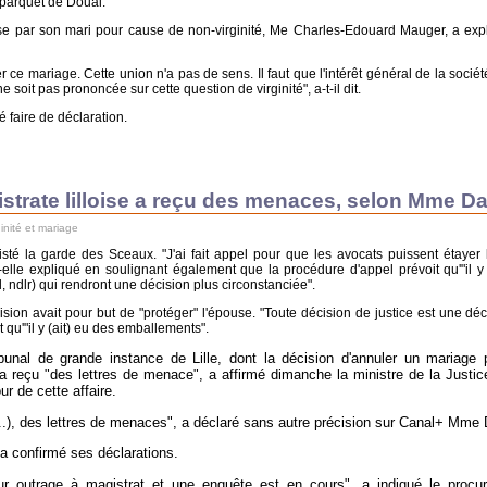
u parquet de Douai.
se par son mari pour cause de non-virginité, Me Charles-Edouard Mauger, a exp
er ce mariage. Cette union n'a pas de sens. Il faut que l'intérêt général de la sociét
 soit pas prononcée sur cette question de virginité", a-t-il dit.
é faire de déclaration.
istrate lilloise a reçu des menaces, selon Mme Da
ginité et mariage
sisté la garde des Sceaux. "J'ai fait appel pour que les avocats puissent étayer 
-elle expliqué en soulignant également que la procédure d'appel prévoit qu'"il y
l, ndlr) qui rendront une décision plus circonstanciée".
ision avait pour but de "protéger" l'épouse. "Toute décision de justice est une déc
nt qu'"il y (ait) eu des emballements".
bunal de grande instance de Lille, dont la décision d'annuler un mariage
, a reçu "des lettres de menace", a affirmé dimanche la ministre de la Justi
ur de cette affaire.
.), des lettres de menaces", a déclaré sans autre précision sur Canal+ Mme 
e a confirmé ses déclarations.
ur outrage à magistrat et une enquête est en cours", a indiqué le procur