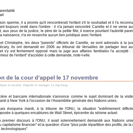
rentalité
ait
sperme, il a promis qu'il rencontrerait l'enfant s'il le souhaitait et il l'a reconn
nt toujours resté dans l'ombre : il n'a jamais rencontré Camille et il ne verse a
 aux yeux de la justice, le père de la petite fille, il exerce pourtant l'autorité pare
a naissance, n'a en revanche aucun lien juridique avec l'enfant.
ia et Christophe, les deux "parents" officiels de Camille, se sont adressés à la just
Mécary, ils ont demandé en 2006 au tribunal de Versailles de partager leur aut
 s'y est fermement opposé mais la juge aux affaires familiales l'a accepté : i
rieur de l'enfant" d'accéder à cette demande, note-t-elle.
on de la cour d'appel le 17 novembre
itique et société
,
Virginité et mariage
,
Le big bang
cière et bancaire internationale s'annonce comme le sujet dominant de la visit
mardi à New York à l'occasion de l'Assemblée générale des Nations unies.
çais évoquera mardi, à la tribune de l'ONU, la situation "extrêmement difficil
mposée à quelques encablures de Wall Street, épicentre du séisme actuel.
premier discours à l'ONU, il avait solennellement demandé aux Nations uni
capitalisme financier" et la question d'une "plus juste répartition des profits, de la
s technologiques".