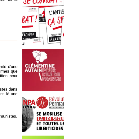
nité d'une
termes que
ition pour
istes dans
ons là une
mmunistes,