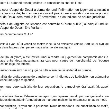
toire lui a donné raison", estime un conseiller du chef de l'Etat.
a cour d'appel de Douai a demandé lundi l'infirmation du jugement annulant 
r sa virginité, tout en ne s'opposant pas à une annulation du mariage pour
pel de Douai sera rendue le 17 novembre, a-t-on indiqué de source judiciaire.
faut de virginité de l'épouse est contraire à l'ordre public", a indiqué lundi le
'appel de Douai, Eric Vaillant.
tures, "comme dans GTA 4"
in à Lyon, où il venait de mettre le feu à sa troisième voiture. Sorti le 29 avril de
sser dans la peau d'un personnage à la morale ambiguë.
 de Douai (Nord) a été invitée lundi à rendre un jugement de compromis dans le l
riage entre deux musulmans français pour cause de non-virginité de l'épouse
ocat de la jeune femme.
nstance en avril par un juge de Lille a suscité un vif débat en France.
nalités de droite comme de gauche se sont indignées de la décision en estimant qu
udence une règle religieuse.
x, tous deux satisfaits de leur séparation, le parquet général avait fait appel
e.
tenue à huis clos en l'absence des époux, un représentant du parquet général a con
x juges de maintenir l'annulation du mariage, mais en la fondant sur un autre motif.
e cohabitation, l'erreur sur la personne. Nous demandons une substitution de motif", 