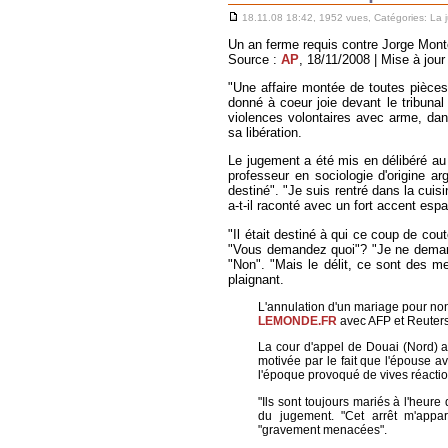
18.11.08 18:42, 1952 vues, Catégories:
La j
Un an ferme requis contre Jorge Mon
Source :
AP
, 18/11/2008 | Mise à jour
"Une affaire montée de toutes pièces"
donné à coeur joie devant le tribunal
violences volontaires avec arme, dans
sa libération.
Le jugement a été mis en délibéré au 
professeur en sociologie d'origine a
destiné". "Je suis rentré dans la cuisi
a-t-il raconté avec un fort accent esp
"Il était destiné à qui ce coup de cout
"Vous demandez quoi"? "Je ne demande 
"Non". "Mais le délit, ce sont des men
plaignant.
L'annulation d'un mariage pour non
LEMONDE.FR
avec AFP et Reuters |
La cour d'appel de Douai (Nord) a 
motivée par le fait que l'épouse av
l'époque provoqué de vives réactio
"Ils sont toujours mariés à l'heure
du jugement. "Cet arrêt m'apparaî
"gravement menacées".