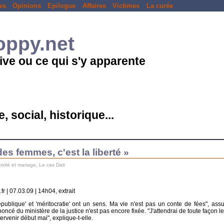
es
Opinions
Epilogue
Affaires
Victimes
La curée
loppy.net
ive ou ce qui s'y apparente
, social, historique...
des femmes, c'est la liberté »
ginité et mariage
,
Le cas Dati
r | 07.03.09 | 14h04, extrait
ublique' et 'méritocratie' ont un sens. Ma vie n'est pas un conte de fées", assu
oncé du ministère de la justice n'est pas encore fixée. "J'attendrai de toute façon l
ntervenir début mai", explique-t-elle.