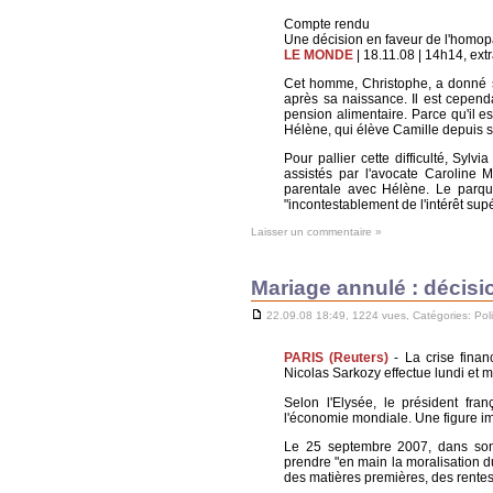
Compte rendu
Une décision en faveur de l'homopa
LE MONDE
| 18.11.08 | 14h14, extr
Cet homme, Christophe, a donné son 
après sa naissance. Il est cependa
pension alimentaire. Parce qu'il est,
Hélène, qui élève Camille depuis s
Pour pallier cette difficulté, Sylv
assistés par l'avocate Caroline 
parentale avec Hélène. Le parquet
"incontestablement de l'intérêt supé
Laisser un commentaire »
Mariage annulé : décisi
22.09.08 18:49, 1224 vues, Catégories:
Pol
PARIS (Reuters)
- La crise finan
Nicolas Sarkozy effectue lundi et 
Selon l'Elysée, le président fran
l'économie mondiale. Une figure i
Le 25 septembre 2007, dans son 
prendre "en main la moralisation du 
des matières premières, des rente