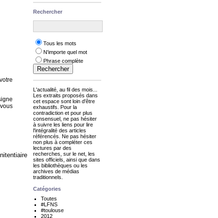
Rechercher
Tous les mots
N'importe quel mot
Phrase complète
votre
L'actualité, au fil des mois...
Les extraits proposés dans
signe
cet espace sont loin d'être
 vous
exhaustifs. Pour la
contradiction et pour plus
consensuel, ne pas hésiter
à suivre les liens pour lire
l'intégralité des articles
référencés. Ne pas hésiter
non plus à compléter ces
lectures par des
recherches, sur le net, les
itentiaire
sites officiels, ainsi que dans
les bibliothèques ou les
archives de médias
traditionnels.
Catégories
Toutes
#LFNS
#toulouse
2012