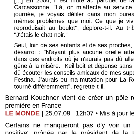
[...] En 2004, il est muté au parquet de Mo
Carcassonne. "Là, on m'affecte au service 
journée, je voyais défiler dans mon bure
mêmes problèmes que moi. Ce que je viva
reproduisait au boulot", déplore-t-il. Au tri
"J'étais le chat noir."
Seul, loin de ses enfants et de ses proches, 
désarroi : "N'ayant plus aucune oreille atte
dans des endroits où je n'aurais pas dû alle
gêne à la misère." Keil boit et dépense sans 
dû écouter les conseils amicaux de mes supé
Festina. J'aurais eu ma mutation pour La R
tourné différemment", regrette-t-il.
Bernard Kouchner vient de créer un pôle r
première en France
LE MONDE
| 25.07.09 | 12h07 • Mis à jour l
Certains ne manqueront pas d'y voir un 
positive" prônée par le président de la 