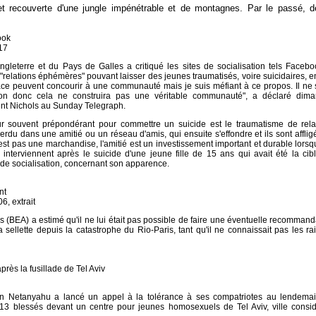
et recouverte d'une jungle impénétrable et de montagnes. Par le passé, d
.
ook
:17
Angleterre et du Pays de Galles a critiqué les sites de socialisation tels Facebo
relations éphémères" pouvant laisser des jeunes traumatisés, voire suicidaires, e
e peuvent concourir à une communauté mais je suis méfiant à ce propos. Il ne s
ion donc cela ne construira pas une véritable communauté", a déclaré dim
nt Nichols au Sunday Telegraph.
ur souvent prépondérant pour commettre un suicide est le traumatisme de rela
erdu dans une amitié ou un réseau d'amis, qui ensuite s'effondre et ils sont affligé
'est pas une marchandise, l'amitié est un investissement important et durable lorsqu
nterviennent après le suicide d'une jeune fille de 15 ans qui avait été la cib
e de socialisation, concernant son apparence.
nt
6, extrait
 (BEA) a estimé qu'il ne lui était pas possible de faire une éventuelle recommand
a sellette depuis la catastrophe du Rio-Paris, tant qu'il ne connaissait pas les ra
ès la fusillade de Tel Aviv
 Netanyahu a lancé un appel à la tolérance à ses compatriotes au lendema
t 13 blessés devant un centre pour jeunes homosexuels de Tel Aviv, ville consi