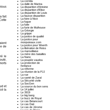
La corrida
La dalle de Marina
"Nous
La disparition d'Antoine
La disparition d'Elise
La disparition de Louis
La fausse disparition
 fait
La foire à Nice
Cette
La fugue
La fuite
La furie de Mulhouse
La Géorgie
La grippe
La justice de qualité
La justice pour
monputeaux.com
aient
La justice pour Woerth
ge de
La libération de Reiss
La marseillaise
La mère des batailles
ré le
La Nano
outé,
La poupée vaudou
La protection de
morts
l'enfance
La réforme
La réunion de la PJJ
La rue
La santé de Zaraï
La Sécurité civile
La SocGen
ud et
La source du bon sens
Le 14 juillet
cé la
Le 3919
Le big bang
Le buzz de Royal
Le cas Betancourt
Le cas Dati
Le cas de Jérome
Le cas de Pierre