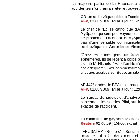
La majeure partie de la Papouasie 
accidentés n'ont jamais été retrouvés
GB: un archevêque critique Faceb
AFP
, 02/08/2009 | Mise à jour : 14
Le chef de l'Eglise catholique d'
MySpace qui sont pourvoyeurs de "
de problème. "Facebook et MySpac
pas d'une véritable communicat
l'archevêque de Westminster Vince
"Chez les jeunes gens, un facte
éphémères. Ils se jettent à corps p
estimé M. Nichols. "Mais l'amitié n
est adéquate". Ses commentaires i
critiques acerbes sur Bebo, un sit
AF 447/sondes: le BEA reste prude
AFP
, 02/08/2009 | Mise à jour : 12:0
Le Bureau d'enquêtes et d'analyses
concernant les sondes Pitot, sur l
exactes de l'accident.
La communauté gay sous le choc apr
Reuters
02.08.09 | 15h00, extrait
JERUSALEM (Reuters) - Benjamin
l'attaque qui a fait deux morts e