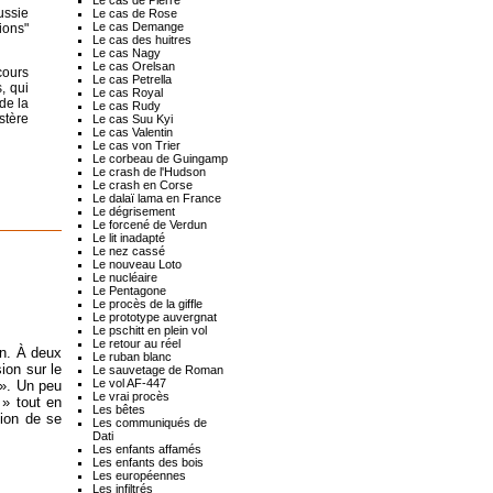
ussie
Le cas de Rose
Le cas Demange
ions"
Le cas des huitres
Le cas Nagy
Le cas Orelsan
cours
Le cas Petrella
, qui
Le cas Royal
de la
Le cas Rudy
stère
Le cas Suu Kyi
Le cas Valentin
Le cas von Trier
Le corbeau de Guingamp
Le crash de l'Hudson
Le crash en Corse
Le dalaï lama en France
Le dégrisement
Le forcené de Verdun
Le lit inadapté
Le nez cassé
Le nouveau Loto
Le nucléaire
Le Pentagone
Le procès de la giffle
Le prototype auvergnat
Le pschitt en plein vol
Le retour au réel
en. À deux
Le ruban blanc
ion sur le
Le sauvetage de Roman
Le vol AF-447
 ». Un peu
Le vrai procès
 » tout en
Les bêtes
tion de se
Les communiqués de
Dati
Les enfants affamés
Les enfants des bois
Les européennes
Les infiltrés