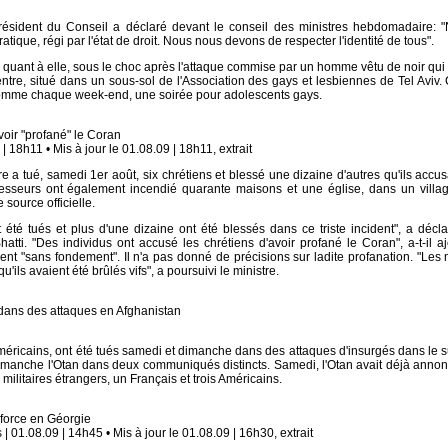
président du Conseil a déclaré devant le conseil des ministres hebdomadaire: 
ique, régi par l'état de droit. Nous nous devons de respecter l'identité de tous".
uant à elle, sous le choc après l'attaque commise par un homme vêtu de noir qui a
entre, situé dans un sous-sol de l'Association des gays et lesbiennes de Tel Aviv. 
, comme chaque week-end, une soirée pour adolescents gays.
voir "profané" le Coran
 18h11 • Mis à jour le 01.08.09 | 18h11, extrait
a tué, samedi 1er août, six chrétiens et blessé une dizaine d'autres qu'ils accus
resseurs ont également incendié quarante maisons et une église, dans un villa
 source officielle.
t été tués et plus d'une dizaine ont été blessés dans ce triste incident", a décla
tti. "Des individus ont accusé les chrétiens d'avoir profané le Coran", a-t-il aj
ent "sans fondement". Il n'a pas donné de précisions sur ladite profanation. "Les 
u'ils avaient été brûlés vifs", a poursuivi le ministre.
 dans des attaques en Afghanistan
 Américains, ont été tués samedi et dimanche dans des attaques d'insurgés dans le s
 dimanche l'Otan dans deux communiqués distincts. Samedi, l'Otan avait déjà annon
militaires étrangers, un Français et trois Américains.
 force en Géorgie
| 01.08.09 | 14h45 • Mis à jour le 01.08.09 | 16h30, extrait