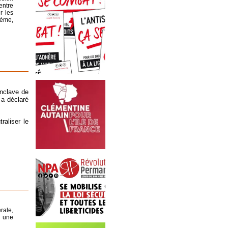
entre
r les
blème,
enclave de
 a déclaré
raliser le
rale,
é une