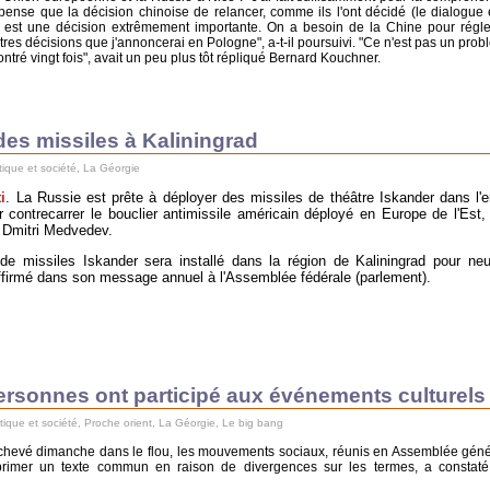
 pense que la décision chinoise de relancer, comme ils l'ont décidé (le dialogue 
in), est une décision extrêmement importante. On a besoin de la Chine pour régle
autres décisions que j'annoncerai en Pologne", a-t-il poursuivi. "Ce n'est pas un pro
contré vingt fois", avait un peu plus tôt répliqué Bernard Kouchner.
des missiles à Kaliningrad
tique et société
,
La Géorgie
i
. La Russie est prête à déployer des missiles de théâtre Iskander dans l'
r contrecarrer le bouclier antimissile américain déployé en Europe de l'Est,
 Dmitri Medvedev.
 missiles Iskander sera installé dans la région de Kaliningrad pour neut
l affirmé dans son message annuel à l'Assemblée fédérale (parlement).
rsonnes ont participé aux événements culturels
itique et société
,
Proche orient
,
La Géorgie
,
Le big bang
chevé dimanche dans le flou, les mouvements sociaux, réunis en Assemblée géné
primer un texte commun en raison de divergences sur les termes, a constat