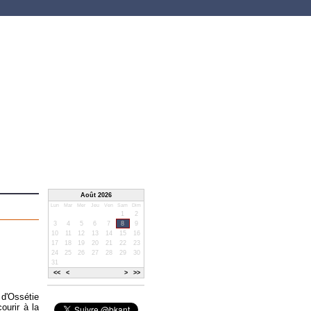
Août 2026
Lun
Mar
Mer
Jeu
Ven
Sam
Dim
1
2
3
4
5
6
7
8
9
10
11
12
13
14
15
16
17
18
19
20
21
22
23
24
25
26
27
28
29
30
31
<<
<
>
>>
 d'Ossétie
ourir à la