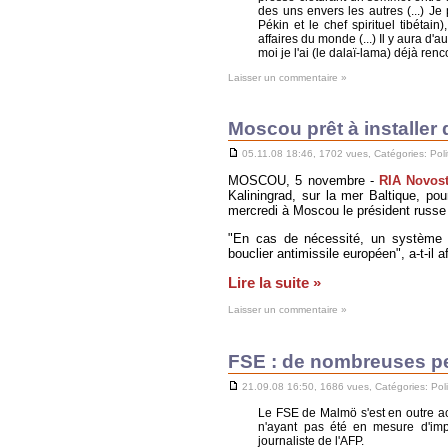
des uns envers les autres (...) Je
Pékin et le chef spirituel tibéta
affaires du monde (...) Il y aura d'
moi je l'ai (le dalaï-lama) déjà ren
Laisser un commentaire »
Moscou prêt à installer 
05.11.08 18:46, 1702 vues, Catégories:
Poli
MOSCOU, 5 novembre -
RIA Novost
Kaliningrad, sur la mer Baltique, pou
mercredi à Moscou le président russe
"En cas de nécessité, un système de
bouclier antimissile européen", a-t-i
Lire la suite »
Laisser un commentaire »
FSE : de nombreuses pe
21.09.08 16:50, 1686 vues, Catégories:
Pol
Le FSE de Malmö s'est en outre a
n'ayant pas été en mesure d'im
journaliste de l'AFP.