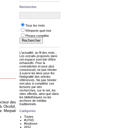
Rechercher
Tous les mots
N'importe quel mot
Phrase complète
L'actualité, au fil des mois...
Les extraits proposés dans
cet espace sont loin d'être
exhaustifs. Pour la
contradiction et pour plus
consensuel, ne pas hésiter
à suivre les liens pour lire
l'intégralité des articles
référencés. Ne pas hésiter
non plus à compléter ces
lectures par des
recherches, sur le net, les
sites officiels, ainsi que dans
les bibliothèques ou les
archives de médias
ecteur des
traditionnels.
à Oksibil,
ie Merpati
Catégories
Toutes
#LFNS
#toulouse
2012