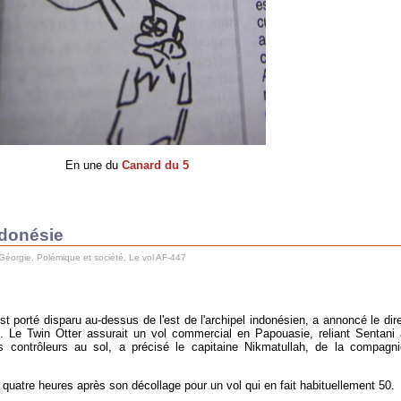
En une du
Canard du 5
ndonésie
Géorgie
,
Polémique et société
,
Le vol AF-447
t porté disparu au-dessus de l'est de l'archipel indonésien, a annoncé le dir
. Le Twin Otter assurait un vol commercial en Papouasie, reliant Sentani 
es contrôleurs au sol, a précisé le capitaine Nikmatullah, de la compagn
n quatre heures après son décollage pour un vol qui en fait habituellement 50.