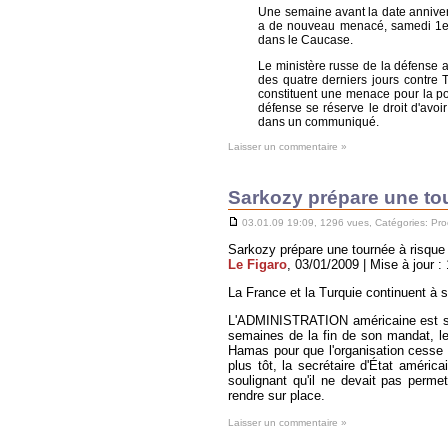
Une semaine avant la date anniver
a de nouveau menacé, samedi 1er a
dans le Caucase.
Le ministère russe de la défense a
des quatre derniers jours contre T
constituent une menace pour la pop
défense se réserve le droit d'avoir
dans un communiqué.
Laisser un commentaire »
Sarkozy prépare une to
03.01.09 19:09, 1296 vues, Catégories:
Pro
Sarkozy prépare une tournée à risque
Le Figaro
, 03/01/2009 | Mise à jour : 
La France et la Turquie continuent à s
L'ADMINISTRATION américaine est sort
semaines de la fin de son mandat, le
Hamas pour que l'organisation cesse s
plus tôt, la secrétaire d'État améric
soulignant qu'il ne devait pas permet
rendre sur place.
Laisser un commentaire »