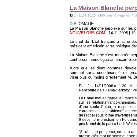
La Maison Blanche perp
14.11.08 21:26, 1280 vues, Catégories:
Poli
DIPLOMATIE
La Maison Blanche perplexe sur les 
NOUVELOBS.COM
| 14.11.2008 | 19:
Le chef de l'Etat français a lâché d
président américain et sa politique da
La Maison Blanche s'est montrée perp
contre son homologue américain George
Alors que les deux hommes devaient
sommet sur la crise financière intern
viser plus ou moins directement M. Bu
Publié le 14/11/2008 à 11:20 - Mod
Rencontre dalaï-lama-Sarkozy : Pé
La Chine met en garde la France su
sur les relations franco-chinoises
d'une seule Chine, à respecter 
correctement ce problème", a préve
de rappel sous forme d'avertissemen
6 décembre prochain en Pologne, o
prix Nobel de la paix à Lech Wales
"Si c'est un problème, ce sera un
presse clôturant un sommet entre 