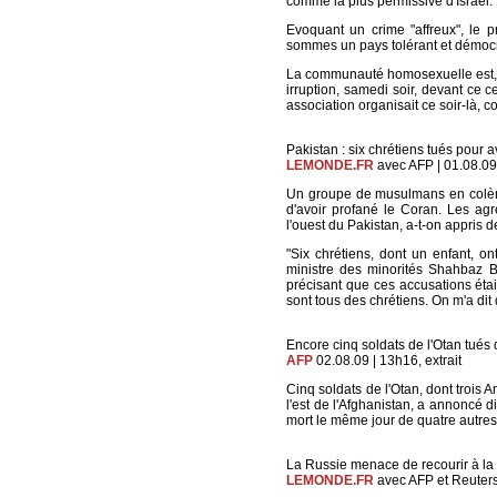
comme la plus permissive d'Israël.
Evoquant un crime "affreux", le 
sommes un pays tolérant et démocrat
La communauté homosexuelle est, q
irruption, samedi soir, devant ce c
association organisait ce soir-là
Pakistan : six chrétiens tués pour a
LEMONDE.FR
avec AFP | 01.08.09 |
Un groupe de musulmans en colère 
d'avoir profané le Coran. Les ag
l'ouest du Pakistan, a-t-on appris de
"Six chrétiens, dont un enfant, on
ministre des minorités Shahbaz Bha
précisant que ces accusations étai
sont tous des chrétiens. On m'a dit q
Encore cinq soldats de l'Otan tués
AFP
02.08.09 | 13h16, extrait
Cinq soldats de l'Otan, dont trois
l'est de l'Afghanistan, a annoncé
mort le même jour de quatre autres 
La Russie menace de recourir à la
LEMONDE.FR
avec AFP et Reuters 