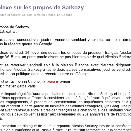
lexe sur les propos de Sarkozy
tique et société
,
Le dalaï lama en France
,
La Géorgie
propos de Sarkozy
18, extrait
eux salves consécutives jeudi et vendredi semblant viser plus ou moins dire
ns la récente guerre en Géorgie.
lexe vendredi 14 novembre devant les critiques du président français Nicol
 W. Bush, un porte-parole disant ne pas bien savoir de quoi Nicolas Sarkozy
 se retrouver vendredi soir à la Maison Blanche avec d'autres dirigeant
ationale, Nicolas Sarkozy a lâché deux salves consécutives jeudi et vendred
sh et sa politique dans la récente guerre en Géorgie.
ifié le 14/11/2008 à 16:02,
Le Point.fr
, extrait
kin met en garde Paris
r l'impact négatif qu'aura la prochaine rencontre entre Nicolas Sarkozy et le dalaï
. "Nous appelons la France à considérer les intérêts généraux, à préserver le pri
ses engagements, à prendre en considération les inquiétudes chinoises et à 
nu vendredi le porte-parole du ministère des Affaires étrangères, Qin Gang. Une p
t avant l'entrevue entre le président français et le chef spirituel des Tibétains pré
ù tous deux doivent assister aux cérémonies du 25e anniversaire de l'attributi
a.
e occasion de dialogue de plus", a répondu Nicolas Sarkozy lors de la conféren
l'Union européenne et la Russie à Nice . "J'ai fait suffisamment pour la compréhe