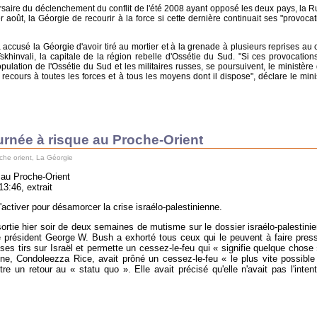
saire du déclenchement du conflit de l'été 2008 ayant opposé les deux pays, la R
oût, la Géorgie de recourir à la force si cette dernière continuait ses "provocat
 accusé la Géorgie d'avoir tiré au mortier et à la grenade à plusieurs reprises au 
skhinvali, la capitale de la région rebelle d'Ossétie du Sud. "Si ces provocations
ulation de l'Ossétie du Sud et les militaires russes, se poursuivent, le ministère 
 recours à toutes les forces et à tous les moyens dont il dispose", déclare le mini
urnée à risque au Proche-Orient
che orient
,
La Géorgie
 au Proche-Orient
13:46, extrait
'activer pour désamorcer la crise israélo-palestinienne.
ie hier soir de deux semaines de mutisme sur le dossier israélo-palestini
 président George W. Bush a exhorté tous ceux qui le peuvent à faire press
es tirs sur Israël et permette un cessez-le-feu qui « signifie quelque chose
aine, Condoleezza Rice, avait prôné un cessez-le-feu « le plus vite possible
tre un retour au « statu quo ». Elle avait précisé qu'elle n'avait pas l'inten