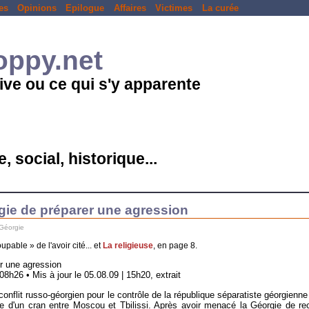
es
Opinions
Epilogue
Affaires
Victimes
La curée
loppy.net
ive ou ce qui s'y apparente
, social, historique...
ie de préparer une agression
Géorgie
able » de l'avoir cité... et
La religieuse
, en page 8.
r une agression
8h26 • Mis à jour le 05.08.09 | 15h20, extrait
 conflit russo-géorgien pour le contrôle de la république séparatiste géorgienne
 d'un cran entre Moscou et Tbilissi. Après avoir menacé la Géorgie de rec