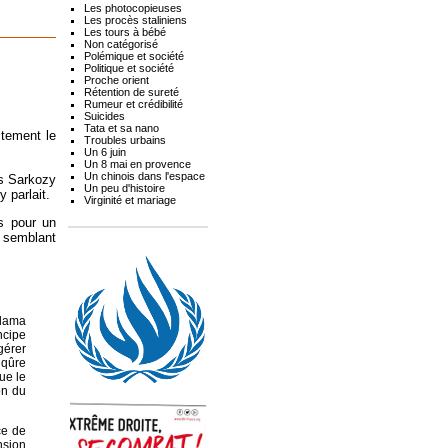
Les photocopieuses
Les procès staliniens
Les tours à bébé
Non catégorisé
Polémique et société
Politique et société
Proche orient
Rétention de sureté
Rumeur et crédibilité
Suicides
Tata et sa nano
ctement le
Troubles urbains
Un 6 juin
Un 8 mai en provence
Un chinois dans l'espace
as Sarkozy
Un peu d'histoire
 parlait.
Virginité et mariage
s pour un
i semblant
-lama
ncipe
gérer
iqûre
vue le
on du
ce de
nsion