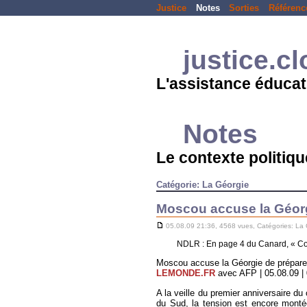
Justice
Notes
Sorties
Référenc
justice.c
L'assistance éducat
Notes
Le contexte politique
Catégorie: La Géorgie
Moscou accuse la Géorg
05.08.09 21:36, 4568 vues, Catégories:
La 
NDLR : En page 4 du Canard, « Coup
Moscou accuse la Géorgie de prépare
LEMONDE.FR
avec AFP | 05.08.09 | 0
A la veille du premier anniversaire du
du Sud, la tension est encore montée