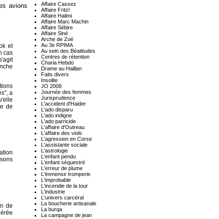
Affaire Cassez
es avions
Affaire Fritzl
Affaire Halimi
Affaire Marc Machin
Affaire Sébire
Affaire Siné
Arche de Zoé
Au 3e RPIMA
ok et
Au sein des Béatitudes
n cas
Centres de rétention
'agit
Charia Hebdo
anche
Drame au Haillan
Faits divers
Insolite
tions
JO 2008
Journée des femmes
s", a
Jurisprudence
'elle
L'accident d'Haider
le de
L'ado disparu
L'ado indigne
L'ado parricide
L'affaire d'Outreau
L'affaire des viols
L'agression en Corse
L'assistante sociale
L'astrologie
ation
L'enfant pendu
isons
L'enfant séquestré
L'erreur de plume
L'immense tromperie
L'improbable
L'incendie de la tour
L'industrie
L'univers carcéral
La boucherie artisanale
in de
La burqa
dérée
La campagne de jean