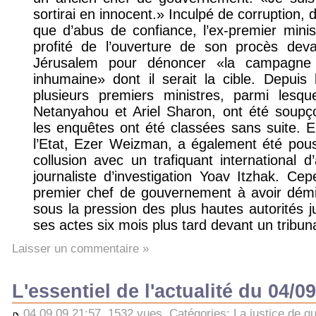
sortirai en innocent.» Inculpé de corruption, 
que d’abus de confiance, l’ex-premier mini
profité de l’ouverture de son procès devan
Jérusalem pour dénoncer «la campagne 
inhumaine» dont il serait la cible. Depuis 
plusieurs premiers ministres, parmi les
Netanyahou et Ariel Sharon, ont été soupç
les enquêtes ont été classées sans suite. En
l’Etat, Ezer Weizman, a également été pous
collusion avec un trafiquant international d
journaliste d’investigation Yoav Itzhak. C
premier chef de gouvernement à avoir démi
sous la pression des plus hautes autorités j
ses actes six mois plus tard devant un tribuna
Laisser un commentaire »
L'essentiel de l'actualité du 04/0
04.09.09 21:57, 1532 vues, Catégories:
La justice de qu