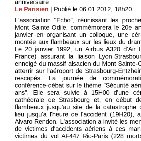
anniversaire
Le Parisien
| Publié le 06.01.2012, 18h20
L'association "Echo", réunissant les proc
Mont Sainte-Odile, commémorera le 20e anni
janvier en organisant un colloque, une c
montée aux flambeaux sur les lieux du dram
Le 20 janvier 1992, un Airbus A320 d'Air I
France) assurant la liaison Lyon-Strasbou
enneigé du massif alsacien du Mont Sainte-Odi
atterrir sur l'aéroport de Strasbourg-Entzhei
rescapés. La journée de commémora
conférence-débat sur le thème "Sécurité aér
ans". Elle sera suivie à 15H00 d'une c
cathédrale de Strasbourg et, en début d
flambeaux jusqu'au site de la catastroph
lieu jusqu'à l'heure de l'accident (19H20), 
Alvaro Rendon. L'association a invité les me
de victimes d'accidents aériens à ces man
victimes du vol AF447 Rio-Paris (228 mort