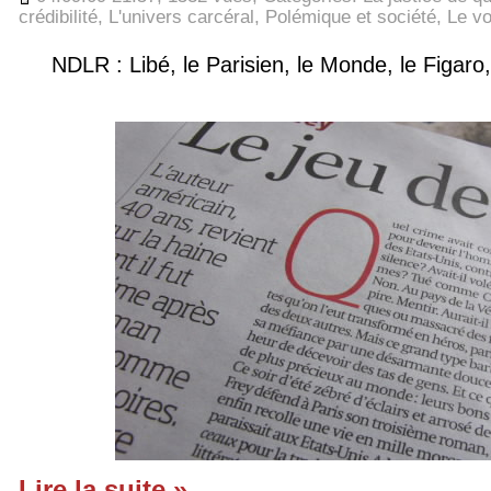
crédibilité
,
L'univers carcéral
,
Polémique et société
,
Le vo
NDLR : Libé, le Parisien, le Monde, le Figaro, 
Lire la suite »