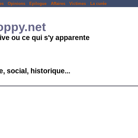
es
Opinions
Epilogue
Affaires
Victimes
La curée
loppy.net
ive ou ce qui s'y apparente
, social, historique...