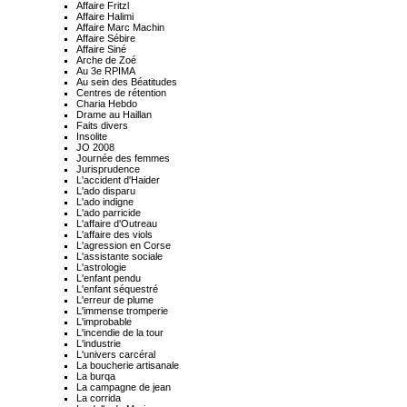
Affaire Fritzl
Affaire Halimi
Affaire Marc Machin
Affaire Sébire
Affaire Siné
Arche de Zoé
Au 3e RPIMA
Au sein des Béatitudes
Centres de rétention
Charia Hebdo
Drame au Haillan
Faits divers
Insolite
JO 2008
Journée des femmes
Jurisprudence
L'accident d'Haider
L'ado disparu
L'ado indigne
L'ado parricide
L'affaire d'Outreau
L'affaire des viols
L'agression en Corse
L'assistante sociale
L'astrologie
L'enfant pendu
L'enfant séquestré
L'erreur de plume
L'immense tromperie
L'improbable
L'incendie de la tour
L'industrie
L'univers carcéral
La boucherie artisanale
La burqa
La campagne de jean
La corrida