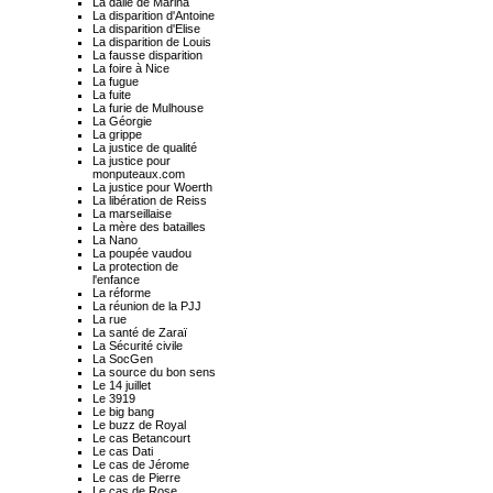
La dalle de Marina
La disparition d'Antoine
La disparition d'Elise
La disparition de Louis
La fausse disparition
La foire à Nice
La fugue
La fuite
La furie de Mulhouse
La Géorgie
La grippe
La justice de qualité
La justice pour
monputeaux.com
La justice pour Woerth
La libération de Reiss
La marseillaise
La mère des batailles
La Nano
La poupée vaudou
La protection de
l'enfance
La réforme
La réunion de la PJJ
La rue
La santé de Zaraï
La Sécurité civile
La SocGen
La source du bon sens
Le 14 juillet
Le 3919
Le big bang
Le buzz de Royal
Le cas Betancourt
Le cas Dati
Le cas de Jérome
Le cas de Pierre
Le cas de Rose