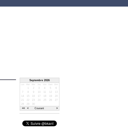
Septembre 2026
Lun
Mar
Mer
Jeu
Ven
Sam
Dim
1
2
3
4
5
6
7
8
9
10
11
12
13
14
15
16
17
18
19
20
21
22
23
24
25
26
27
28
29
30
<<
<
Courant
>