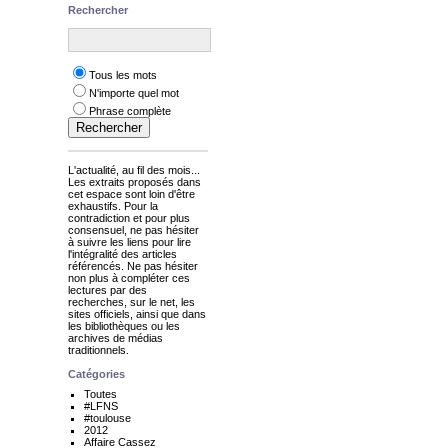
Rechercher
Tous les mots
N'importe quel mot
Phrase complète
L'actualité, au fil des mois...
Les extraits proposés dans
cet espace sont loin d'être
exhaustifs. Pour la
contradiction et pour plus
consensuel, ne pas hésiter
à suivre les liens pour lire
l'intégralité des articles
référencés. Ne pas hésiter
non plus à compléter ces
lectures par des
recherches, sur le net, les
sites officiels, ainsi que dans
les bibliothèques ou les
archives de médias
traditionnels.
Catégories
Toutes
#LFNS
#toulouse
2012
Affaire Cassez