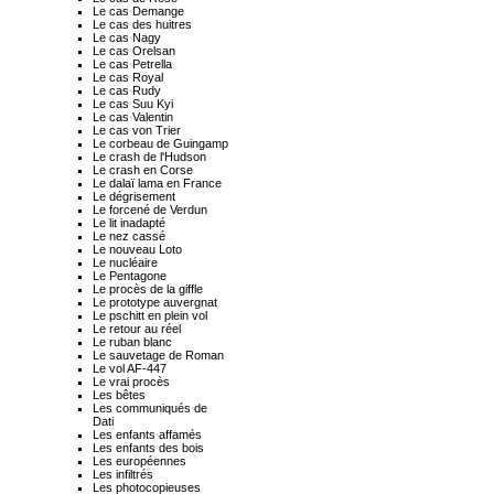
Le cas Demange
Le cas des huitres
Le cas Nagy
Le cas Orelsan
Le cas Petrella
Le cas Royal
Le cas Rudy
Le cas Suu Kyi
Le cas Valentin
Le cas von Trier
Le corbeau de Guingamp
Le crash de l'Hudson
Le crash en Corse
Le dalaï lama en France
Le dégrisement
Le forcené de Verdun
Le lit inadapté
Le nez cassé
Le nouveau Loto
Le nucléaire
Le Pentagone
Le procès de la giffle
Le prototype auvergnat
Le pschitt en plein vol
Le retour au réel
Le ruban blanc
Le sauvetage de Roman
Le vol AF-447
Le vrai procès
Les bêtes
Les communiqués de
Dati
Les enfants affamés
Les enfants des bois
Les européennes
Les infiltrés
Les photocopieuses