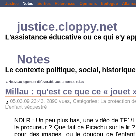
Justice
Notes
Sorties
Références
Opinions
Epilogue
Affaire
justice.cloppy.net
L'assistance éducative ou ce qui s'y a
Notes
Le contexte politique, social, historique.
« Nouveau jugement défavorable aux antennes relais
Millau : qu'est ce que ce « jouet »
05.03.09 23:43, 2890 vues, Catégories:
La protection d
L'enfant séquestré
NDLR : Un peu plus bas, une vidéo de TF1/LC
le procureur ? Que fait ce Picachu sur le lit ?
pour des images, ou le doudou de l'enfant 