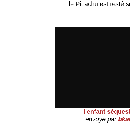
le Picachu est resté s
l'enfant séques
envoyé par
bka