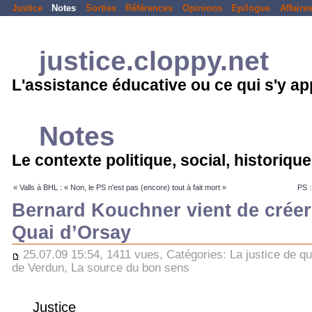
Justice
Notes
Sorties
Références
Opinions
Epilogue
Affaire
justice.cloppy.net
L'assistance éducative ou ce qui s'y a
Notes
Le contexte politique, social, historique.
« Valls à BHL : « Non, le PS n'est pas (encore) tout à fait mort »
PS :
Bernard Kouchner vient de créer
Quai d’Orsay
25.07.09 15:54, 1411 vues, Catégories:
La justice de qu
de Verdun
,
La source du bon sens
Justice