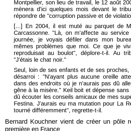
Montpellier, son lieu de travail, le 12 août 2
mènera d'ici quelques mois devant le tribu
répondre de "corruption passive et de violati
[...] En 2004, il est muté au parquet de Mo
Carcassonne. "Là, on m'affecte au service 
journée, je voyais défiler dans mon bure
mêmes problèmes que moi. Ce que je viva
reproduisait au boulot", déplore-t-il. Au tri
"J'étais le chat noir."
Seul, loin de ses enfants et de ses proches, 
désarroi : "N'ayant plus aucune oreille atte
dans des endroits où je n'aurais pas dû alle
gêne à la misère." Keil boit et dépense sans 
dû écouter les conseils amicaux de mes supé
Festina. J'aurais eu ma mutation pour La R
tourné différemment", regrette-t-il.
Bernard Kouchner vient de créer un pôle r
première en France