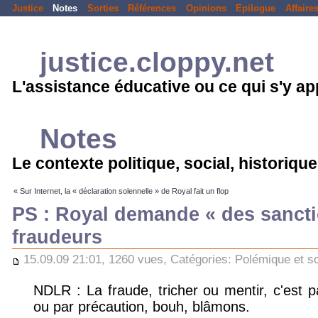
Justice
Notes
Sorties
Références
Opinions
Epilogue
Affaire
justice.cloppy.net
L'assistance éducative ou ce qui s'y a
Notes
Le contexte politique, social, historique.
« Sur Internet, la « déclaration solennelle » de Royal fait un flop
PS : Royal demande « des sancti
fraudeurs
15.09.09 21:01, 1260 vues, Catégories:
Polémique et so
NDLR : La fraude, tricher ou mentir, c'est p
ou par précaution, bouh, blâmons.