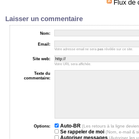
Flux de 
Laisser un commentaire
Nom:
Email:
Votre adresse email ne sera
pas
révélée sur ce site.
Site web:
Votre URL sera affichée.
Texte du
commentaire:
Auto-BR
Options:
Se rappeler de moi
(Nom, e-mail & s
Autoriser messages
(Autoriser les 