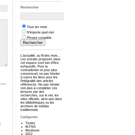
Rechercher
Tous les mots
N'importe quel mot
Phrase complète
L'actualité, au fil des mois...
Les extraits proposés dans
cet espace sont loin d'être
exhaustifs. Pour la
contradiction et pour plus
consensuel, ne pas hésiter
à suivre les liens pour lire
l'intégralité des articles
votre
référencés. Ne pas hésiter
non plus à compléter ces
lectures par des
recherches, sur le net, les
sites officiels, ainsi que dans
les bibliothèques ou les
archives de médias
traditionnels.
Catégories
Toutes
)
#LFNS
#toulouse
2012