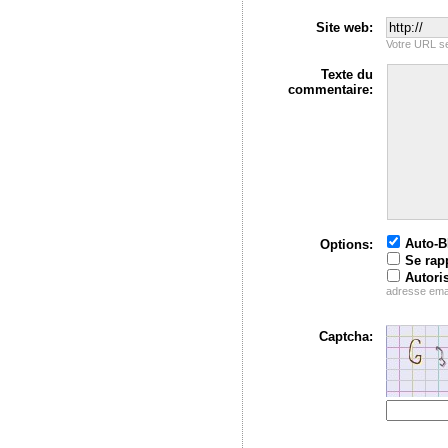
Site web:
Votre URL se
Texte du
commentaire:
Auto-
Options:
Se rap
Autori
adresse ema
Captcha: