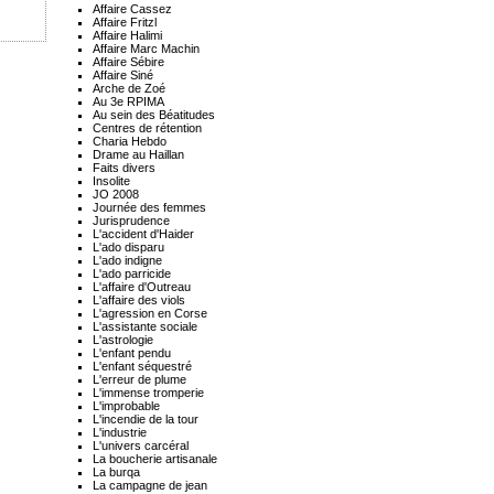
Affaire Cassez
Affaire Fritzl
Affaire Halimi
Affaire Marc Machin
Affaire Sébire
Affaire Siné
Arche de Zoé
Au 3e RPIMA
Au sein des Béatitudes
Centres de rétention
Charia Hebdo
Drame au Haillan
Faits divers
Insolite
JO 2008
Journée des femmes
Jurisprudence
L'accident d'Haider
L'ado disparu
L'ado indigne
L'ado parricide
L'affaire d'Outreau
L'affaire des viols
L'agression en Corse
L'assistante sociale
L'astrologie
L'enfant pendu
L'enfant séquestré
L'erreur de plume
L'immense tromperie
L'improbable
L'incendie de la tour
L'industrie
L'univers carcéral
La boucherie artisanale
La burqa
La campagne de jean