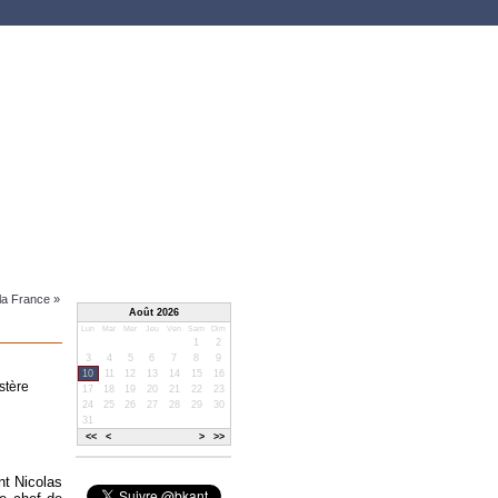
e la France »
Août 2026
Lun
Mar
Mer
Jeu
Ven
Sam
Dim
1
2
3
4
5
6
7
8
9
10
11
12
13
14
15
16
stère
17
18
19
20
21
22
23
24
25
26
27
28
29
30
31
<<
<
>
>>
nt Nicolas