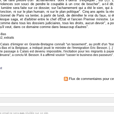
r, de faire preuve d'un "acharnement" dont il devra "s'expliquer", sur LCI. 
olences son souci de pendre le coupable à un croc de boucher", a-t-il dit.
lumière sera faite sur ce dossier, sur l'acharnement qui a été le sien, qui 
ction, ni sur le plan humain, ni sur le plan politique". Cinq ans après la rév
ectionnel de Paris va tenter, à partir de lundi, de démêler le vrai du faux, si 
sque saga, et d'arbitrer entre le chef d'Etat et l'ancien Premier ministre. Le
comme dans tous les dossiers judiciaires, tous les droits, aucun devoir", a po
ce qu'il veut, dans ce domaine comme dans beaucoup d'autres".
s-Bas
2, extraits
alais d'émigrer en Grande-Bretagne connaît "un tassement", au profit d'un "tran
-Bas et la Belgique, a indiqué jeudi le ministre de l'Immigration Eric Besson. [...] 
 passage à Calais est devenu impossible, l'incitation pour les migrants à payer
nuera", a conclu M. Besson. Il a affirmé vouloir "casser le business des passeurs".
nt
Flux de commentaires pour cet
se email ne sera
pas
révélée sur ce site.