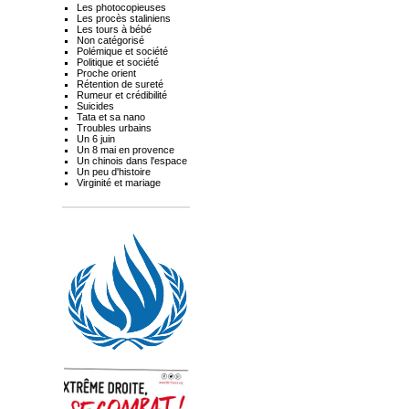
Les photocopieuses
Les procès staliniens
Les tours à bébé
Non catégorisé
Polémique et société
Politique et société
Proche orient
Rétention de sureté
Rumeur et crédibilité
Suicides
Tata et sa nano
Troubles urbains
Un 6 juin
Un 8 mai en provence
Un chinois dans l'espace
Un peu d'histoire
Virginité et mariage