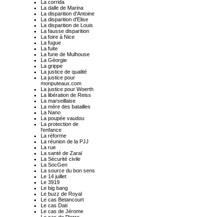
La corrida
La dalle de Marina
La disparition d'Antoine
La disparition d'Elise
La disparition de Louis
La fausse disparition
La foire à Nice
La fugue
La fuite
La furie de Mulhouse
La Géorgie
La grippe
La justice de qualité
La justice pour
monputeaux.com
La justice pour Woerth
La libération de Reiss
La marseillaise
La mère des batailles
La Nano
La poupée vaudou
La protection de
l'enfance
La réforme
La réunion de la PJJ
La rue
La santé de Zaraï
La Sécurité civile
La SocGen
La source du bon sens
Le 14 juillet
Le 3919
Le big bang
Le buzz de Royal
Le cas Betancourt
Le cas Dati
Le cas de Jérome
Le cas de Pierre