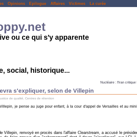
es
Opinions
Epilogue
Affaires
Victimes
La curée
loppy.net
ive ou ce qui s'y apparente
, social, historique...
Nucléaire : l'Iran critiqu
vra s'expliquer, selon de Villepin
justice de qualité
,
Centres de rétention
illepin, je pense au juge pour enfant, à la cour d'appel de Versailles et au mini
e Villepin, renvoyé en procès dans l'affaire Clearstream, a accusé le préside