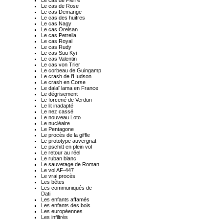
Le cas de Rose
Le cas Demange
Le cas des huitres
Le cas Nagy
Le cas Orelsan
Le cas Petrella
Le cas Royal
Le cas Rudy
Le cas Suu Kyi
Le cas Valentin
Le cas von Trier
Le corbeau de Guingamp
Le crash de l'Hudson
Le crash en Corse
Le dalaï lama en France
Le dégrisement
Le forcené de Verdun
Le lit inadapté
Le nez cassé
Le nouveau Loto
Le nucléaire
Le Pentagone
Le procès de la giffle
Le prototype auvergnat
Le pschitt en plein vol
Le retour au réel
Le ruban blanc
Le sauvetage de Roman
Le vol AF-447
Le vrai procès
Les bêtes
Les communiqués de
Dati
Les enfants affamés
Les enfants des bois
Les européennes
Les infiltrés