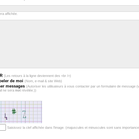
ra affichée.
BR
(Les retours à la ligne deviennent des <br />)
peler de moi
(Nom, e-mail & site Web)
ser messages
(Autoriser les utilisateurs à vous contacter par un formulaire de message (
il ne sera
not
révélée.))
Saisissez la clef affichée dans l'image. (majuscules et minuscules sont sans importance