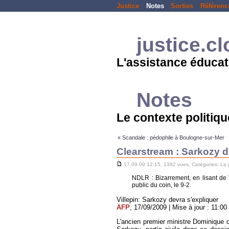
Justice
Notes
Sorties
Référenc
justice.c
L'assistance éducat
Notes
Le contexte politique
« Scandale : pédophile à Boulogne-sur-Mer
Clearstream : Sarkozy de
17.09.09 12:15, 1392 vues, Catégories:
La 
NDLR : Bizarrement, en lisant de V
public du coin, le 9-2.
Villepin: Sarkozy devra s'expliquer
AFP
, 17/09/2009 | Mise à jour : 11:00
L'ancien premier ministre Dominique d