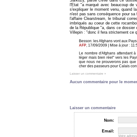
Sarkozy, partie civile dans ce dossie
l'Etat "a marqué avec beaucoup de vi
s'expliquer le moment venu, quand la 
n'est pas sans conséquence pour sa fon
l'affaire Clearstream, le tribunal corr
imbriqués au coeur de cette rocambole
de la République "a, dans ce dossier 
Villepin : "donc il fera strictement 
Besson: les Afghans vont aux Pay
AFP
, 17/09/2009 | Mise à jour : 11:5
Le nombre d'Afghans attendant à C
léger mais bien réel" vers les Pays
que nous ne prouverons pas que le
cher des passeurs pour Calais conti
Laisser un commentaire »
Aucun commentaire pour le mome
Laisser un commentaire
Nom:
Email:
Votre adres