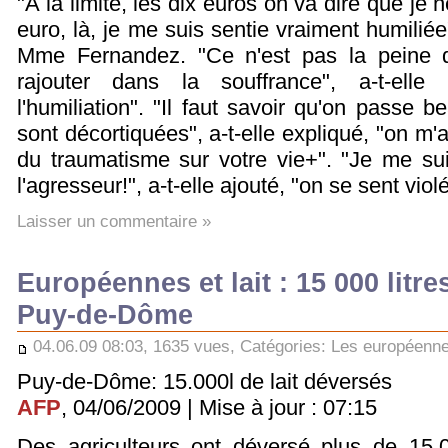
"A la limite, les dix euros on va dire que je 
euro, là, je me suis sentie vraiment humili
Mme Fernandez. "Ce n'est pas la peine de
rajouter dans la souffrance", a-t-elle 
l'humiliation". "Il faut savoir qu'on passe 
sont décortiquées", a-t-elle expliqué, "on m'
du traumatisme sur votre vie+". "Je me su
l'agresseur!", a-t-elle ajouté, "on se sent viol
Laisser un commentaire »
Européennes et lait : 15 000 litr
Puy-de-Dôme
04.06.09 08:03, 1635 vues, Catégories:
Les européenn
Puy-de-Dôme: 15.000l de lait déversés
AFP
, 04/06/2009 | Mise à jour : 07:15
Des agriculteurs ont déversé plus de 15.00