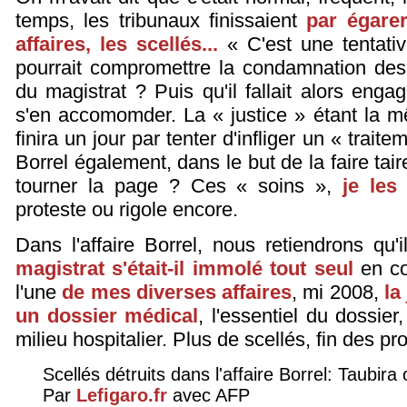
temps, les tribunaux finissaient
par égare
affaires, les scellés...
« C'est une tentativ
pourrait compromettre la condamnation des
du magistrat ? Puis qu'il fallait alors enga
s'en accomomder. La « justice » étant la m
finira un jour par tenter d'infliger un « trait
Borrel également, dans le but de la faire taire
tourner la page ? Ces « soins »,
je les
proteste ou rigole encore.
Dans l'affaire Borrel, nous retiendrons qu'
magistrat s'était-il immolé tout seul
en co
l'une
de mes diverses affaires
, mi 2008,
la
un dossier médical
, l'essentiel du dossie
milieu hospitalier. Plus de scellés, fin des p
Scellés détruits dans l'affaire Borrel: Taubi
Par
Lefigaro.fr
avec AFP