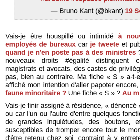
— Bruno Kant (@bkant)
19 S
Vais-je être houspillé ou intimidé
à nou
employés de bureaux
car
je tweete
et pub
quand je n'en poste pas à des ministres
?
nouveaux droits #égalité distinguent cl
magistrats et avocats, des castes de privilég
pas, bien au contraire. Ma fiche « S » a-t-e
affiché mon intention d'aller papoter encor
faune minoritaire ?
Une fiche « S » ?
Au m
Vais-je finir assigné à résidence, « dénoncé
ou car l'un ou l'autre d'entre quelques fonct
de grandes inquiétudes, des boutons, e
susceptibles de tromper encore tout le mon
d'être retenu chez soi, contraint à y entret