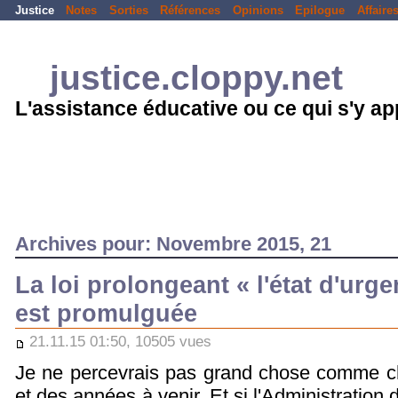
Justice
Notes
Sorties
Références
Opinions
Epilogue
Affaire
justice.cloppy.net
L'assistance éducative ou ce qui s'y a
Archives pour: Novembre 2015, 21
La loi prolongeant « l'état d'urg
est promulguée
21.11.15 01:50, 10505 vues
Je ne percevrais pas grand chose comme 
et des années à venir. Et si l'Administration