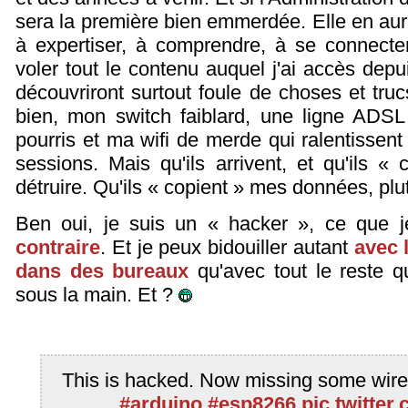
sera la première bien emmerdée. Elle en aur
à expertiser, à comprendre, à se connecter
voler tout le contenu auquel j'ai accès dep
découvriront surtout foule de choses et tr
bien, mon switch faiblard, une ligne ADSL
pourris et ma wifi de merde qui ralentissent
sessions. Mais qu'ils arrivent, et qu'ils « 
détruire. Qu'ils « copient » mes données, plutô
Ben oui, je suis un « hacker », ce que j
contraire
. Et je peux bidouiller autant
avec 
dans des bureaux
qu'avec tout le reste 
sous la main. Et ?
This is hacked. Now missing some wire
#arduino
#esp8266
pic.twitte