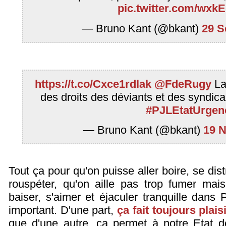
pic.twitter.com/wxk
— Bruno Kant (@bkant)
29 S
https://t.co/Cxce1rdlak
@FdeRugy
L
des droits des déviants et des syndica
#PJLEtatUrgen
— Bruno Kant (@bkant)
19 
Tout ça pour qu'on puisse aller boire, se dist
rouspéter, qu'on aille pas trop fumer mais
baiser, s'aimer et éjaculer tranquille dans P
important. D'une part,
ça fait toujours pla
que d'une autre, ça permet à notre Etat de