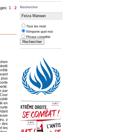
Rechercher
ges: 1 ·
2
Tous les mots
N'importe quel mot
Phrase complète
ephen
treté
arrêté
avant
 plus
 porte
erté.
e par
 Cour
ciété
té en
ourte
ntant
reuve
eu, y
s des
t les