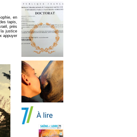
Sophie, en
des tapis,
raël, près
la justice
ux appuyer