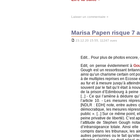
Laisser un commentaire »
Marisa Papen risque 7 a
23.12.20 15:55, 11247 vues
Edit... Pour plus de photos encore, 
Edit, on pense évidemment à
Gou
Gough est un ressortissant britanni
ainsi qu’un charisme certain ont por
à de multiples reprises en Ecosse
au fur et à mesure jusqu’à atteind
souvent par le fait qu’il était à nou
de la prison d’Edimbourg à peine r
[...] - Ce qui l’amène à déduire 
l’article 10. - Les mesures répres
[NDLR : EDH] note, entre autres q
démocratique, les mesures répressi
public ». [...] Sur ce même point,
peine privative de liberté). C’est 
l’attitude de Stephen Gough nota
d’intransigeance totale. Ainsi elle
compris dans les tribunaux, les 
autres personnes ou le fait qu’elle