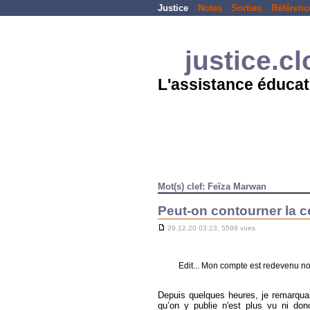
Justice
Notes
Sorties
Référenc
justice.c
L'assistance éducat
Mot(s) clef: Feïza Marwan
Peut-on contourner la c
29.12.20 03:23, 5599 vues
Edit... Mon compte est redevenu no
Depuis quelques heures, je remarqu
qu’on y publie n'est plus vu ni don