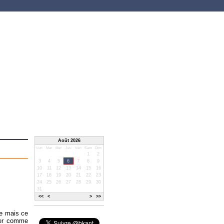
Août 2026
Lun
Mar
Mer
Jeu
Ven
Sam
Dim
1
2
3
4
5
6
7
8
9
10
11
12
13
14
15
16
17
18
19
20
21
22
23
24
25
26
27
28
29
30
31
<<
<
>
>>
e mais ce
eter comme