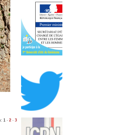
: 1 ·
2
·
3