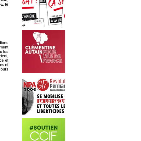
tion,
E, le
tions
mment
u les
tent,
ce et
es et
cours