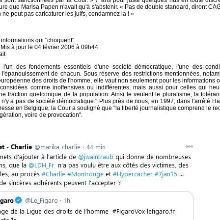
ui sont sanctionnées par la Cour. » 7 ans pour juste quelques nus en toute discré
ure que Marisa Papen n'avait qu'à s'abstenir. « Pas de double standard, diront CAG
 ne peut pas caricaturer les juifs, condamnez la ! »
informations qui "choquent"
 Mis à jour le 04 février 2006 à 09h44
ait
ue l'un des fondements essentiels d'une société démocratique, l'une des condi
e l'épanouissement de chacun. Sous réserve des restrictions mentionnées, nota
 européenne des droits de l'homme, elle vaut non seulement pour les informations o
 considées comme inoffensives ou indifférentes, mais aussi pour celles qui heur
ne fraction quelconque de la population. Ainsi le veulent le pluralisme, la toléran
il n'y a pas de société démocratique." Plus près de nous, en 1997, dans l'arrêté Ha
 presse en Belgique, la Cour a souligné que "la liberté journalistique comprend le re
gération, voire de provocation".