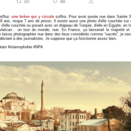
rd'hui,
une brève qui y circule
suffira. Pour avoir posée nue dans Sainte 
ans, risque 7 ans de prison. Il existe aussi une photo d'elle couchée sur 
e d'elle couchée ou posant avec un drapeau de Turquie, d'elle en Egypte, en Is
atican... un tour du monde, nue. En France, ça laisserait la majorité et 
me laisse photographier nue dans des lieux considérés comme “sacrés”, je ve
e déclaré à des journalistes. Je suppose que ça fonctionne assez bien.
ain #islamophobie #NPA