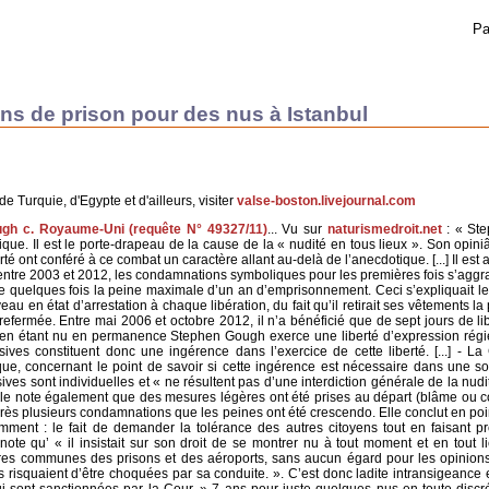
Pa
ns de prison pour des nus à Istanbul
de Turquie, d'Egypte et d'ailleurs, visiter
valse-boston.livejournal.com
gh c. Royaume-Uni (requête N° 49327/11)
... Vu sur
naturismedroit.net
: « St
que. Il est le porte-drapeau de la cause de la « nudité en tous lieux ». Son opiniâ
té ont conféré à ce combat un caractère allant au-delà de l’anecdotique. [...] Il est 
 entre 2003 et 2012, les condamnations symboliques pour les premières fois s’aggr
re quelques fois la peine maximale d’un an d’emprisonnement. Ceci s’expliquait le
veau en état d’arrestation à chaque libération, du fait qu’il retirait ses vêtements la
efermée. Entre mai 2006 et octobre 2012, il n’a bénéficié que de sept jours de lib
qu’en étant nu en permanence Stephen Gough exerce une liberté d’expression régi
sives constituent donc une ingérence dans l’exercice de cette liberté. [...] - La
ue, concernant le point de savoir si cette ingérence est nécessaire dans une so
ves sont individuelles et « ne résultent pas d’une interdiction générale de la nudi
 elle note également que des mesures légères ont été prises au départ (blâme ou c
après plusieurs condamnations que les peines ont été crescendo. Elle conclut en poi
mment : le fait de demander la tolérance des autres citoyens tout en faisant p
 note qu’ « il insistait sur son droit de se montrer nu à tout moment et en tout li
aires communes des prisons et des aéroports, sans aucun égard pour les opinion
s risquaient d’être choquées par sa conduite. ». C’est donc ladite intransigeance e