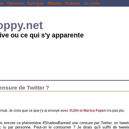
es
Opinions
Epilogue
Affaires
Victimes
La curée
loppy.net
ive ou ce qui s'y apparente
ensure de Twitter ?
rmal. Je crois que ce que j'y ai envoyé
avec #LDH et Marisa Papen
n'a pas plu.
ais encore ce phénomène #ShadowBanned une censure par Twitter, on tweet
c lu par personne. Peut-on le contourner ? Je dirais qu'il suffit de twe