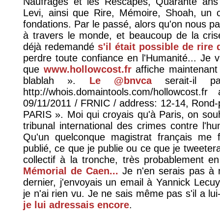
Naufragés et les Rescapés, Quarante ans
Levi, ainsi que Rire, Mémoire, Shoah, un col
fondations. Par le passé, alors qu'on nous pa
à travers le monde, et beaucoup de la crise
déjà redemandé
s'il était possible de rire 
perdre toute confiance en l'Humanité... Je v
que
www.hollowcost.fr
affiche maintenant
blablah ».
Le @bnvca
serait-il p
http://whois.domaintools.com/hollowcost.f
09/11/2011 / FRNIC / address: 12-14, Rond
PARIS ». Moi qui croyais qu'à Paris, on souh
tribunal international des crimes contre l'h
Qu'un quelconque magistrat français me f
publié, ce que je publie ou ce que je tweeterai
collectif à la tronche, très probablement en
Mémorial de Caen...
Je n'en serais pas à 
dernier, j'envoyais un email à Yannick Lecuy
je n'ai rien vu. Je ne sais même pas s'il a l
je lui adressais encore
.