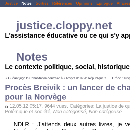
Justice
Notes
Sorties
Références
Opinions
Epilogue
Affaire
justice.cloppy.net
L'assistance éducative ou ce qui s'y a
Notes
Le contexte politique, social, historique.
« Guéant juge la Cohabitation contraire à « l'esprit de la Ve République »
Grèce : susp
Procès Breivik : un lancer de cha
pour la Norvège
12.05.12 05:17, 9644 vues, Catégories:
La justice de qu
Polémique et société
,
Non catégorisé
,
Non catégorisé
NDLR : J'attends deux autres livres, je v