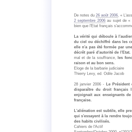
De notes du
26 août 2006
, « L'as
2 septembre 2006
au sujet de « L
bien que l'Etat français s'accomm
La vérité qui déboule à l'audie
du ciel ou déchiffré dans les c
elle n'a pas été formée par un
décrêt paré d'autorité de l'Etat.
mal et de la souffrance,
les fon
raison et au bon sens.
Eloge de la barbarie judiciaire
Thierry Levy, ed. Odile Jacob
28 janvier 2006 -
Le Président 
disparaître du droit français 
enjoignait aux enseignants de f
française.
L'aliénation est subtile, elle 
qui s'essayent à la rendre touj
des habits civilisés.
Cahiers de l'Actif
Septembre/Octobre 2000, n°292/