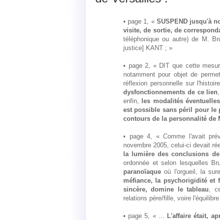
• page 1, «
SUSPEND jusqu'à nou
visite, de sortie, de correspon
téléphonique ou autre) de M. Bru
justice] KANT ; »
• page 2, « DIT que cette mesur
notamment pour objet de permet
réflexion personnelle sur l'histo
dysfonctionnements de ce lien
enfin,
les modalités éventuelles 
est possible sans péril pour l
contours de la personnalité de
• page 4, « Comme l'avait pré
novembre 2005, celui-ci devait rée
la lumière des conclusions de
ordonnée et selon lesquelles Br
paranoïaque
où l'orgueil, la su
méfiance, la psychorigidité et 
sincère, domine le tableau
, c
relations père/fille, voire l'équilib
• page 5, « ...
L'affaire était, a