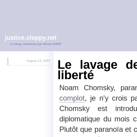
justice.cloppy.net
Le blog, maintenu par Bruno KANT
Le lavage d
August 13, 2007
liberté
Noam Chomsky, para
complot
, je n'y crois 
Chomsky est intro
diplomatique du mois co
Plutôt que paranoïa et 