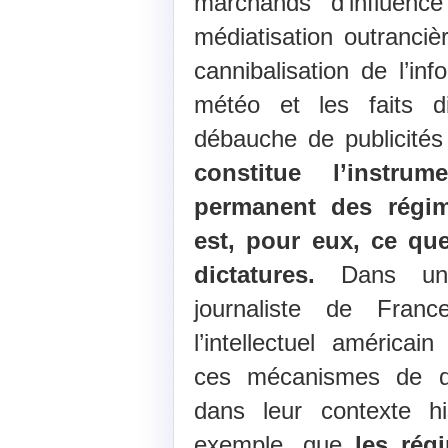
marchands d’influenc
médiatisation outranci
cannibalisation de l’inf
météo et les faits d
débauche de publicité
constitue l’instru
permanent des régim
est, pour eux, ce qu
dictatures.
Dans un 
journaliste de Fran
l’intellectuel améric
ces mécanismes de do
dans leur contexte his
exemple, que
les rég