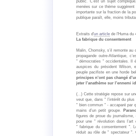
public. C’est un sujet compliqu
menées sur ce thème suggèrent qu
importante sur la fraction de la p
publique paraît, elle, moins tribu
Extraits d'
un article
de l'Huma du 4 
La fabrique du consentement
Malin, Chomsky, s’il remonte au d
propagande outre-Atlantique, c’
" démocraties " occidentales. Il
auspices du président Wilson, 
peuple pacifiste en une horde be
principes n’ont pas changé d’un
jeter l’anathème sur l’ennemi id
(...) Cette stratégie repose sur 
veut que, dans " l’intérêt du plus
" bien commun " - accaparé par que
mains d’un petit groupe.
Paran
figures de proue du journalisme, 
pour une " révolution dans l’ar
" fabrique du consentement ". L
réduit au rôle de " spectateur ".